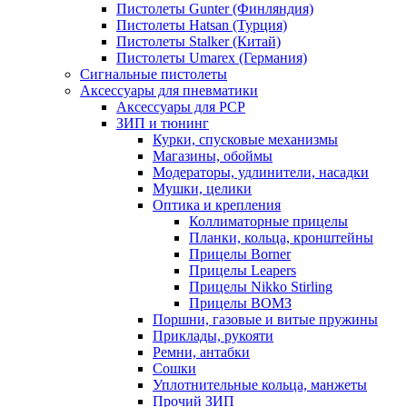
Пистолеты Gunter (Финляндия)
Пистолеты Hatsan (Турция)
Пистолеты Stalker (Китай)
Пистолеты Umarex (Германия)
Сигнальные пистолеты
Аксессуары для пневматики
Аксессуары для PCP
ЗИП и тюнинг
Курки, спусковые механизмы
Магазины, обоймы
Модераторы, удлинители, насадки
Мушки, целики
Оптика и крепления
Коллиматорные прицелы
Планки, кольца, кронштейны
Прицелы Borner
Прицелы Leapers
Прицелы Nikko Stirling
Прицелы ВОМЗ
Поршни, газовые и витые пружины
Приклады, рукояти
Ремни, антабки
Сошки
Уплотнительные кольца, манжеты
Прочий ЗИП