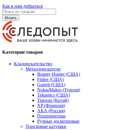
Как к нам добраться
Искать
Категории товаров
Кладоискательство
Металлоискатели
Bounty Hunter (США)
Fisher (США)
Garrett (США)
Nokta|Makro (Турция)
Teknetics (США)
Tianxun (Китай)
XP (Франция)
АКА (Россия)
Пинпоинтеры
Ручные досмотровые
Поисковые катушки