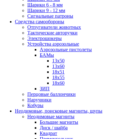
Шарики 6 - 8 мм
Шарики 9 - 12 мм
Сигнальные патроны
Средства самообороны
Отпугиватели животных
Тактические авторучки
Электрошокеры
Устройства аэрозольные
Аэрозольные пистолеты
БАМы
13х50
13х60
18х51
18х55
18х60
ЗИП
Перцовые баллончики
Наручники
Кобуры
Неодимовые, поисковые магниты, щупы
Неодимовые магниты
Большие магниты
Диск / шайба
Квадрат
Прямоугольник