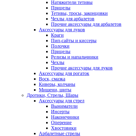
Натяжители тетивы
Прицелы
Тетивы, тросы, законцовки
Чехлы для арбалетов
Прочие аксессуары для арбалетов
Аксессуары для луков
Краги
Пип-сайты и киссеры
Полочки
Прицелы
Релизы и напальчники
Чехлы
Прочие аксессуары для луков
Аксессуары для рогаток
Воск, смазка
Киверы, колчаны
Мишени, щиты
Дротики, Стрелы, Шары
Аксессуары для стрел
Выниматели
Инсерты
Наконечники
Оперение
Хвостовики
Арбалетные стрелы