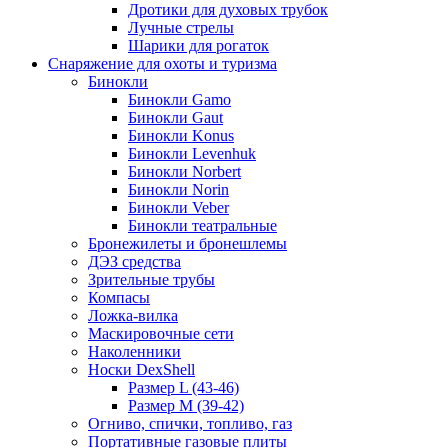
Дротики для духовых трубок
Лучные стрелы
Шарики для рогаток
Снаряжение для охоты и туризма
Бинокли
Бинокли Gamo
Бинокли Gaut
Бинокли Konus
Бинокли Levenhuk
Бинокли Norbert
Бинокли Norin
Бинокли Veber
Бинокли театральные
Бронежилеты и бронешлемы
ДЭЗ средства
Зрительные трубы
Компасы
Ложка-вилка
Маскировочные сети
Наколенники
Носки DexShell
Размер L (43-46)
Размер M (39-42)
Огниво, спички, топливо, газ
Портативные газовые плиты