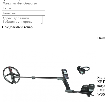
Покупаемый товар:
Наи
Мета
XP D
кату
FMF
WS6