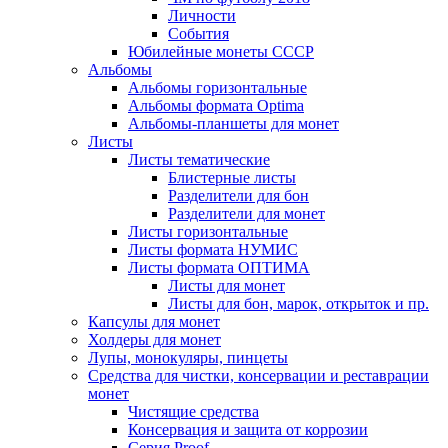
Личности
События
Юбилейные монеты СССР
Альбомы
Альбомы горизонтальные
Альбомы формата Optima
Альбомы-планшеты для монет
Листы
Листы тематические
Блистерные листы
Разделители для бон
Разделители для монет
Листы горизонтальные
Листы формата НУМИС
Листы формата ОПТИМА
Листы для монет
Листы для бон, марок, открыток и пр.
Капсулы для монет
Холдеры для монет
Лупы, монокуляры, пинцеты
Средства для чистки, консервации и реставрации
монет
Чистящие средства
Консервация и защита от коррозии
Серия Proof