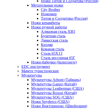
Ножи Титов и Солдатова (Россия)
Метательные ножи
City Brother
Ножемир
Титов и Солдатова (Россия)
Ножи керамбиты
Ножи ручной работы
Алмазная сталь ХВ5
Булатная сталь
Дамасская сталь
Кизляр
Кованая сталь
Сталь 65Х13
Сталь рессорная 65Г
Ножи-бабочки (балисонги)
EDC инструмент
Мачете туристические
Мультитулы
Мультитулы Arhont (Тайвань)
Мультитулы Ganzo (Китай)
Мультитулы Leatherman (США)
Мультитулы Roxon (Китай)
Мультитулы SOG (США)
Ножи Spyderco (США)
Ножи Викторинокс (Швейцария)