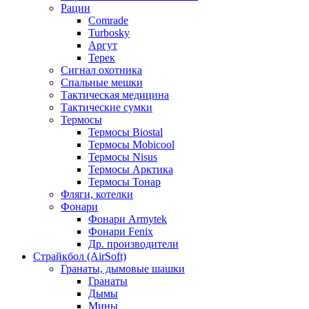
Рации
Comrade
Turbosky
Аргут
Терек
Сигнал охотника
Спальные мешки
Тактическая медицина
Тактические сумки
Термосы
Термосы Biostal
Термосы Mobicool
Термосы Nisus
Термосы Арктика
Термосы Тонар
Фляги, котелки
Фонари
Фонари Armytek
Фонари Fenix
Др. производители
Страйкбол (AirSoft)
Гранаты, дымовые шашки
Гранаты
Дымы
Мины