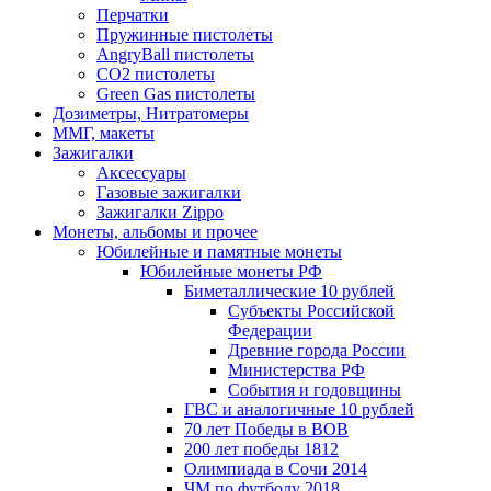
Перчатки
Пружинные пистолеты
AngryBall пистолеты
CO2 пистолеты
Green Gas пистолеты
Дозиметры, Нитратомеры
ММГ, макеты
Зажигалки
Аксессуары
Газовые зажигалки
Зажигалки Zippo
Монеты, альбомы и прочее
Юбилейные и памятные монеты
Юбилейные монеты РФ
Биметаллические 10 рублей
Субъекты Российской
Федерации
Древние города России
Министерства РФ
События и годовщины
ГВС и аналогичные 10 рублей
70 лет Победы в ВОВ
200 лет победы 1812
Олимпиада в Сочи 2014
ЧМ по футболу 2018