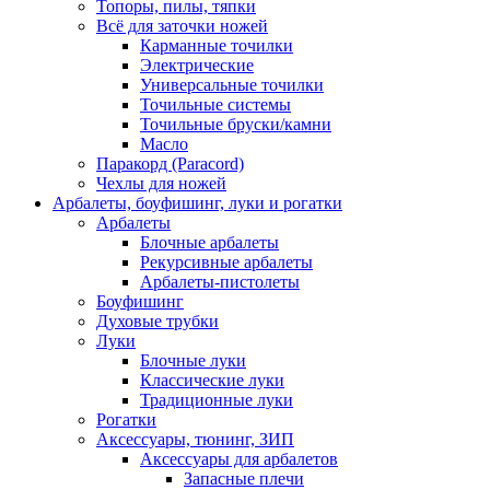
Топоры, пилы, тяпки
Всё для заточки ножей
Карманные точилки
Электрические
Универсальные точилки
Точильные системы
Точильные бруски/камни
Масло
Паракорд (Paracord)
Чехлы для ножей
Арбалеты, боуфишинг, луки и рогатки
Арбалеты
Блочные арбалеты
Рекурсивные арбалеты
Арбалеты-пистолеты
Боуфишинг
Духовые трубки
Луки
Блочные луки
Классические луки
Традиционные луки
Рогатки
Аксессуары, тюнинг, ЗИП
Аксессуары для арбалетов
Запасные плечи