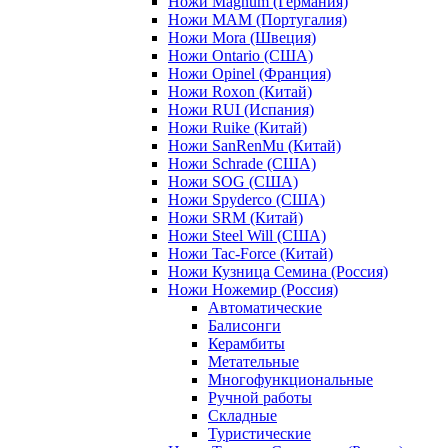
Ножи Magnum (Германия)
Ножи MAM (Португалия)
Ножи Mora (Швеция)
Ножи Ontario (США)
Ножи Opinel (Франция)
Ножи Roxon (Китай)
Ножи RUI (Испания)
Ножи Ruike (Китай)
Ножи SanRenMu (Китай)
Ножи Schrade (США)
Ножи SOG (США)
Ножи Spyderco (США)
Ножи SRM (Китай)
Ножи Steel Will (США)
Ножи Tac-Force (Китай)
Ножи Кузница Семина (Россия)
Ножи Ножемир (Россия)
Автоматические
Балисонги
Керамбиты
Метательные
Многофункциональные
Ручной работы
Складные
Туристические