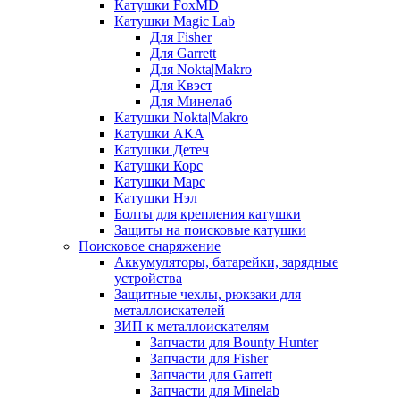
Катушки FoxMD
Катушки Magic Lab
Для Fisher
Для Garrett
Для Nokta|Makro
Для Квэст
Для Минелаб
Катушки Nokta|Makro
Катушки АКА
Катушки Детеч
Катушки Корс
Катушки Марс
Катушки Нэл
Болты для крепления катушки
Защиты на поисковые катушки
Поисковое снаряжение
Аккумуляторы, батарейки, зарядные
устройства
Защитные чехлы, рюкзаки для
металлоискателей
ЗИП к металлоискателям
Запчасти для Bounty Hunter
Запчасти для Fisher
Запчасти для Garrett
Запчасти для Minelab