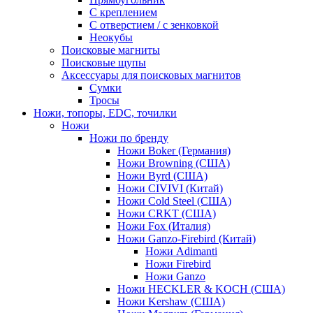
С креплением
С отверстием / с зенковкой
Неокубы
Поисковые магниты
Поисковые щупы
Аксессуары для поисковых магнитов
Сумки
Тросы
Ножи, топоры, EDC, точилки
Ножи
Ножи по бренду
Ножи Boker (Германия)
Ножи Browning (США)
Ножи Byrd (США)
Ножи CIVIVI (Китай)
Ножи Cold Steel (США)
Ножи CRKT (США)
Ножи Fox (Италия)
Ножи Ganzo-Firebird (Китай)
Ножи Adimanti
Ножи Firebird
Ножи Ganzo
Ножи HECKLER & KOCH (США)
Ножи Kershaw (США)