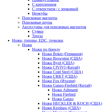
С креплением
С отверстием / с зенковкой
Неокубы
Поисковые магниты
Поисковые щупы
Аксессуары для поисковых магнитов
Сумки
Тросы
Ножи, топоры, EDC, точилки
Ножи
Ножи по бренду
Ножи Boker (Германия)
Ножи Browning (США)
Ножи Byrd (США)
Ножи CIVIVI (Китай)
Ножи Cold Steel (США)
Ножи CRKT (США)
Ножи Fox (Италия)
Ножи Ganzo-Firebird (Китай)
Ножи Adimanti
Ножи Firebird
Ножи Ganzo
Ножи HECKLER & KOCH (США)
Ножи Kershaw (США)