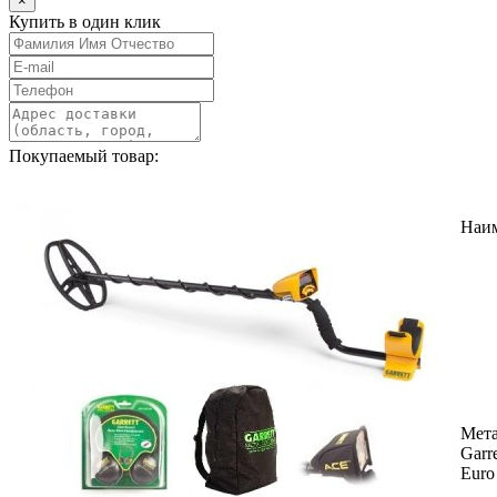
×
Купить в один клик
Покупаемый товар:
Наи
Мета
Garr
Euro