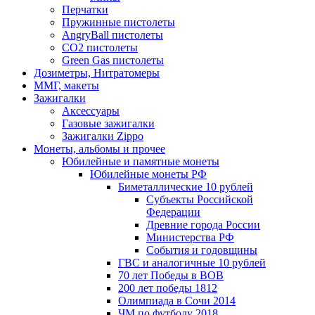
Перчатки
Пружинные пистолеты
AngryBall пистолеты
CO2 пистолеты
Green Gas пистолеты
Дозиметры, Нитратомеры
ММГ, макеты
Зажигалки
Аксессуары
Газовые зажигалки
Зажигалки Zippo
Монеты, альбомы и прочее
Юбилейные и памятные монеты
Юбилейные монеты РФ
Биметаллические 10 рублей
Субъекты Российской
Федерации
Древние города России
Министерства РФ
События и годовщины
ГВС и аналогичные 10 рублей
70 лет Победы в ВОВ
200 лет победы 1812
Олимпиада в Сочи 2014
ЧМ по футболу 2018