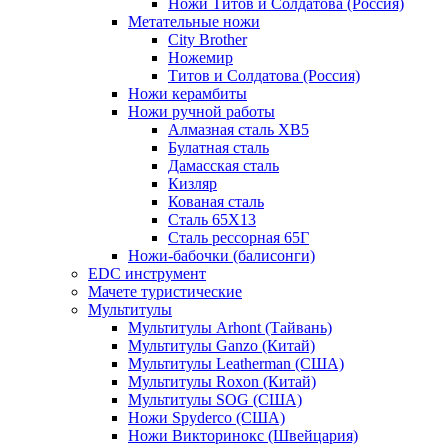
Ножи Титов и Солдатова (Россия)
Метательные ножи
City Brother
Ножемир
Титов и Солдатова (Россия)
Ножи керамбиты
Ножи ручной работы
Алмазная сталь ХВ5
Булатная сталь
Дамасская сталь
Кизляр
Кованая сталь
Сталь 65Х13
Сталь рессорная 65Г
Ножи-бабочки (балисонги)
EDC инструмент
Мачете туристические
Мультитулы
Мультитулы Arhont (Тайвань)
Мультитулы Ganzo (Китай)
Мультитулы Leatherman (США)
Мультитулы Roxon (Китай)
Мультитулы SOG (США)
Ножи Spyderco (США)
Ножи Викторинокс (Швейцария)