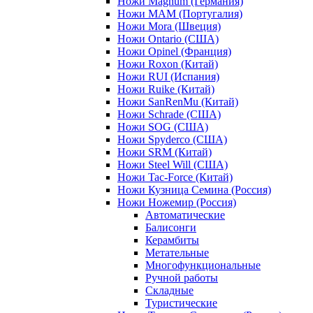
Ножи Magnum (Германия)
Ножи MAM (Португалия)
Ножи Mora (Швеция)
Ножи Ontario (США)
Ножи Opinel (Франция)
Ножи Roxon (Китай)
Ножи RUI (Испания)
Ножи Ruike (Китай)
Ножи SanRenMu (Китай)
Ножи Schrade (США)
Ножи SOG (США)
Ножи Spyderco (США)
Ножи SRM (Китай)
Ножи Steel Will (США)
Ножи Tac-Force (Китай)
Ножи Кузница Семина (Россия)
Ножи Ножемир (Россия)
Автоматические
Балисонги
Керамбиты
Метательные
Многофункциональные
Ручной работы
Складные
Туристические