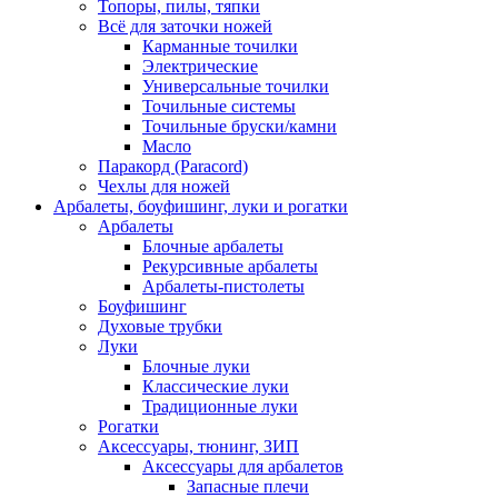
Топоры, пилы, тяпки
Всё для заточки ножей
Карманные точилки
Электрические
Универсальные точилки
Точильные системы
Точильные бруски/камни
Масло
Паракорд (Paracord)
Чехлы для ножей
Арбалеты, боуфишинг, луки и рогатки
Арбалеты
Блочные арбалеты
Рекурсивные арбалеты
Арбалеты-пистолеты
Боуфишинг
Духовые трубки
Луки
Блочные луки
Классические луки
Традиционные луки
Рогатки
Аксессуары, тюнинг, ЗИП
Аксессуары для арбалетов
Запасные плечи