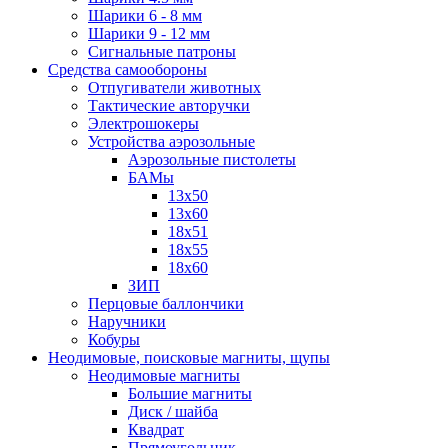
Шарики 6 - 8 мм
Шарики 9 - 12 мм
Сигнальные патроны
Средства самообороны
Отпугиватели животных
Тактические авторучки
Электрошокеры
Устройства аэрозольные
Аэрозольные пистолеты
БАМы
13х50
13х60
18х51
18х55
18х60
ЗИП
Перцовые баллончики
Наручники
Кобуры
Неодимовые, поисковые магниты, щупы
Неодимовые магниты
Большие магниты
Диск / шайба
Квадрат
Прямоугольник