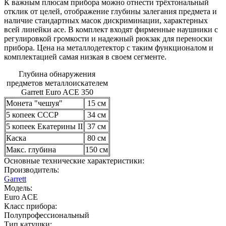
К важным плюсам прибора можно отнести трёхтональный
отклик от целей, отображение глубины залегания предмета и
наличие стандартных масок дискриминации, характерных
всей линейки асе. В комплект входят фирменные наушники с
регулировкой громкости и надежный рюкзак для переноски
прибора. Цена на металлодетектор с таким функционалом и
комплектацией самая низкая в своем сегменте.
Глубина обнаружения
предметов металлоискателем
Garrett Euro ACE 350
Монета "чешуя"
15 см
5 копеек СССР
34 см
5 копеек Екатерины II
37 см
Каска
80 см
Макс. глубина
150 см
Основные технические характеристики:
Производитель:
Garrett
Модель:
Euro ACE
Класс прибора:
Полупрофессиональный
Тип катушки: