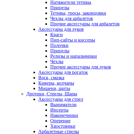
Натяжители тетивы
Прицелы
Тетивы, тросы, законцовки
Чехлы для арбалетов
Прочие аксессуары для арбалетов
Аксессуары для луков
Краги
Пип-сайты и киссеры
Полочки
Прицелы
Релизы и напальчники
Чехлы
Прочие аксессуары для луков
Аксессуары для рогаток
Воск, смазка
Киверы, колчаны
Мишени, щиты
Дротики, Стрелы, Шары
Аксессуары для стрел
Выниматели
Инсерты
Наконечники
Оперение
Хвостовики
Арбалетные стрелы