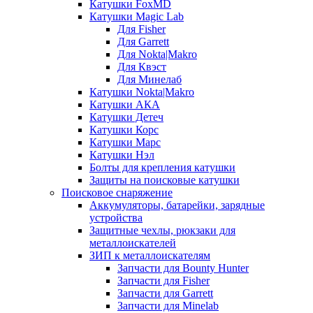
Катушки FoxMD
Катушки Magic Lab
Для Fisher
Для Garrett
Для Nokta|Makro
Для Квэст
Для Минелаб
Катушки Nokta|Makro
Катушки АКА
Катушки Детеч
Катушки Корс
Катушки Марс
Катушки Нэл
Болты для крепления катушки
Защиты на поисковые катушки
Поисковое снаряжение
Аккумуляторы, батарейки, зарядные
устройства
Защитные чехлы, рюкзаки для
металлоискателей
ЗИП к металлоискателям
Запчасти для Bounty Hunter
Запчасти для Fisher
Запчасти для Garrett
Запчасти для Minelab