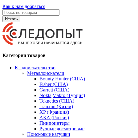
Как к нам добраться
Искать
Категории товаров
Кладоискательство
Металлоискатели
Bounty Hunter (США)
Fisher (США)
Garrett (США)
Nokta|Makro (Турция)
Teknetics (США)
Tianxun (Китай)
XP (Франция)
АКА (Россия)
Пинпоинтеры
Ручные досмотровые
Поисковые катушки