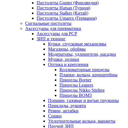
Пистолеты Gunter (Финляндия)
Пистолеты Hatsan (Турция)
Пистолеты Stalker (Китай)
Пистолеты Umarex (Германия)
Сигнальные пистолеты
Аксессуары для пневматики
Аксессуары для PCP
ЗИП и тюнинг
Курки, спусковые механизмы
Магазины, обоймы
Модераторы, удлинители, насадки
Мушки, целики
Оптика и крепления
Коллиматорные прицелы
Планки, кольца, кронштейны
Прицелы Borner
Прицелы Leapers
Прицелы Nikko Stirling
Прицелы ВОМЗ
Поршни, газовые и витые пружины
Приклады, рукояти
Ремни, антабки
Сошки
Уплотнительные кольца, манжеты
Прочий ЗИП