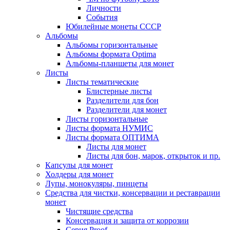
Личности
События
Юбилейные монеты СССР
Альбомы
Альбомы горизонтальные
Альбомы формата Optima
Альбомы-планшеты для монет
Листы
Листы тематические
Блистерные листы
Разделители для бон
Разделители для монет
Листы горизонтальные
Листы формата НУМИС
Листы формата ОПТИМА
Листы для монет
Листы для бон, марок, открыток и пр.
Капсулы для монет
Холдеры для монет
Лупы, монокуляры, пинцеты
Средства для чистки, консервации и реставрации
монет
Чистящие средства
Консервация и защита от коррозии
Серия Proof