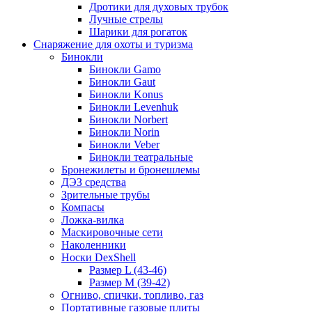
Дротики для духовых трубок
Лучные стрелы
Шарики для рогаток
Снаряжение для охоты и туризма
Бинокли
Бинокли Gamo
Бинокли Gaut
Бинокли Konus
Бинокли Levenhuk
Бинокли Norbert
Бинокли Norin
Бинокли Veber
Бинокли театральные
Бронежилеты и бронешлемы
ДЭЗ средства
Зрительные трубы
Компасы
Ложка-вилка
Маскировочные сети
Наколенники
Носки DexShell
Размер L (43-46)
Размер M (39-42)
Огниво, спички, топливо, газ
Портативные газовые плиты