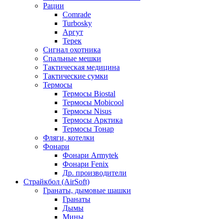
Рации
Comrade
Turbosky
Аргут
Терек
Сигнал охотника
Спальные мешки
Тактическая медицина
Тактические сумки
Термосы
Термосы Biostal
Термосы Mobicool
Термосы Nisus
Термосы Арктика
Термосы Тонар
Фляги, котелки
Фонари
Фонари Armytek
Фонари Fenix
Др. производители
Страйкбол (AirSoft)
Гранаты, дымовые шашки
Гранаты
Дымы
Мины