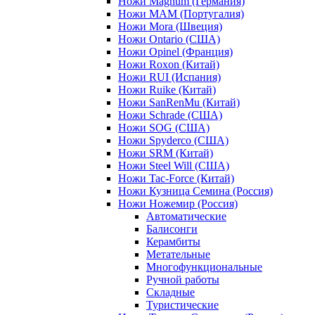
Ножи Magnum (Германия)
Ножи MAM (Португалия)
Ножи Mora (Швеция)
Ножи Ontario (США)
Ножи Opinel (Франция)
Ножи Roxon (Китай)
Ножи RUI (Испания)
Ножи Ruike (Китай)
Ножи SanRenMu (Китай)
Ножи Schrade (США)
Ножи SOG (США)
Ножи Spyderco (США)
Ножи SRM (Китай)
Ножи Steel Will (США)
Ножи Tac-Force (Китай)
Ножи Кузница Семина (Россия)
Ножи Ножемир (Россия)
Автоматические
Балисонги
Керамбиты
Метательные
Многофункциональные
Ручной работы
Складные
Туристические