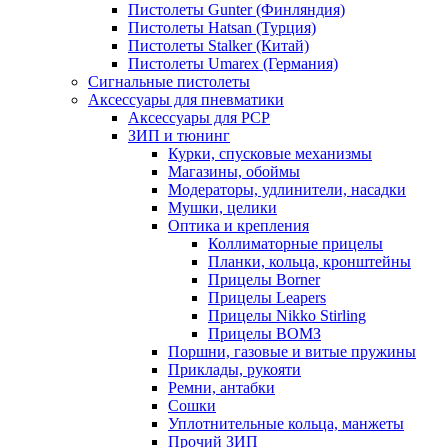
Пистолеты Gunter (Финляндия)
Пистолеты Hatsan (Турция)
Пистолеты Stalker (Китай)
Пистолеты Umarex (Германия)
Сигнальные пистолеты
Аксессуары для пневматики
Аксессуары для PCP
ЗИП и тюнинг
Курки, спусковые механизмы
Магазины, обоймы
Модераторы, удлинители, насадки
Мушки, целики
Оптика и крепления
Коллиматорные прицелы
Планки, кольца, кронштейны
Прицелы Borner
Прицелы Leapers
Прицелы Nikko Stirling
Прицелы ВОМЗ
Поршни, газовые и витые пружины
Приклады, рукояти
Ремни, антабки
Сошки
Уплотнительные кольца, манжеты
Прочий ЗИП