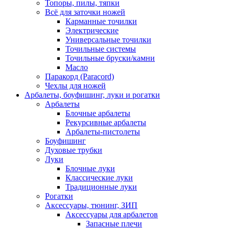
Топоры, пилы, тяпки
Всё для заточки ножей
Карманные точилки
Электрические
Универсальные точилки
Точильные системы
Точильные бруски/камни
Масло
Паракорд (Paracord)
Чехлы для ножей
Арбалеты, боуфишинг, луки и рогатки
Арбалеты
Блочные арбалеты
Рекурсивные арбалеты
Арбалеты-пистолеты
Боуфишинг
Духовые трубки
Луки
Блочные луки
Классические луки
Традиционные луки
Рогатки
Аксессуары, тюнинг, ЗИП
Аксессуары для арбалетов
Запасные плечи