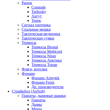
Рации
Comrade
Turbosky
Аргут
Терек
Сигнал охотника
Спальные мешки
Тактическая медицина
Тактические сумки
Термосы
Термосы Biostal
Термосы Mobicool
Термосы Nisus
Термосы Арктика
Термосы Тонар
Фляги, котелки
Фонари
Фонари Armytek
Фонари Fenix
Др. производители
Страйкбол (AirSoft)
Гранаты, дымовые шашки
Гранаты
Дымы
Мины