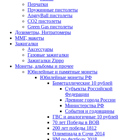
Перчатки
Пружинные пистолеты
AngryBall пистолеты
CO2 пистолеты
Green Gas пистолеты
Дозиметры, Нитратомеры
ММГ, макеты
Зажигалки
Аксессуары
Газовые зажигалки
Зажигалки Zippo
Монеты, альбомы и прочее
Юбилейные и памятные монеты
Юбилейные монеты РФ
Биметаллические 10 рублей
Субъекты Российской
Федерации
Древние города России
Министерства РФ
События и годовщины
ГВС и аналогичные 10 рублей
70 лет Победы в ВОВ
200 лет победы 1812
Олимпиада в Сочи 2014
ЧМ по футболу 2018