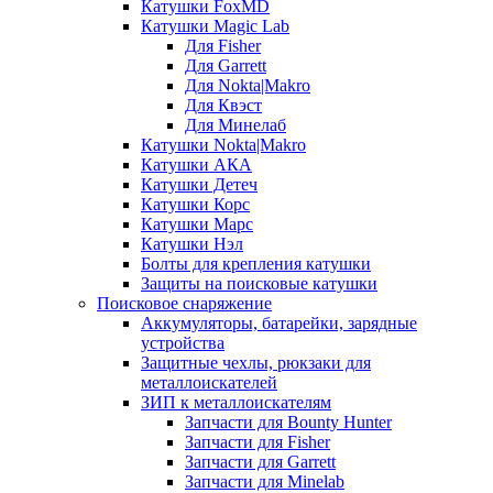
Катушки FoxMD
Катушки Magic Lab
Для Fisher
Для Garrett
Для Nokta|Makro
Для Квэст
Для Минелаб
Катушки Nokta|Makro
Катушки АКА
Катушки Детеч
Катушки Корс
Катушки Марс
Катушки Нэл
Болты для крепления катушки
Защиты на поисковые катушки
Поисковое снаряжение
Аккумуляторы, батарейки, зарядные
устройства
Защитные чехлы, рюкзаки для
металлоискателей
ЗИП к металлоискателям
Запчасти для Bounty Hunter
Запчасти для Fisher
Запчасти для Garrett
Запчасти для Minelab