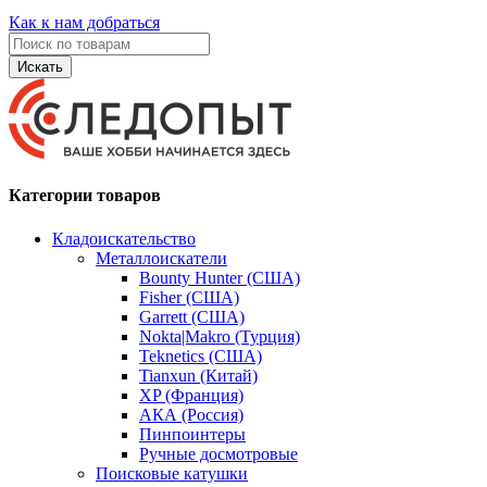
Как к нам добраться
Искать
Категории товаров
Кладоискательство
Металлоискатели
Bounty Hunter (США)
Fisher (США)
Garrett (США)
Nokta|Makro (Турция)
Teknetics (США)
Tianxun (Китай)
XP (Франция)
АКА (Россия)
Пинпоинтеры
Ручные досмотровые
Поисковые катушки