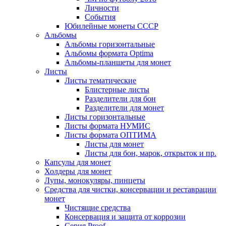
Личности
События
Юбилейные монеты СССР
Альбомы
Альбомы горизонтальные
Альбомы формата Optima
Альбомы-планшеты для монет
Листы
Листы тематические
Блистерные листы
Разделители для бон
Разделители для монет
Листы горизонтальные
Листы формата НУМИС
Листы формата ОПТИМА
Листы для монет
Листы для бон, марок, открыток и пр.
Капсулы для монет
Холдеры для монет
Лупы, монокуляры, пинцеты
Средства для чистки, консервации и реставрации
монет
Чистящие средства
Консервация и защита от коррозии
Серия Proof