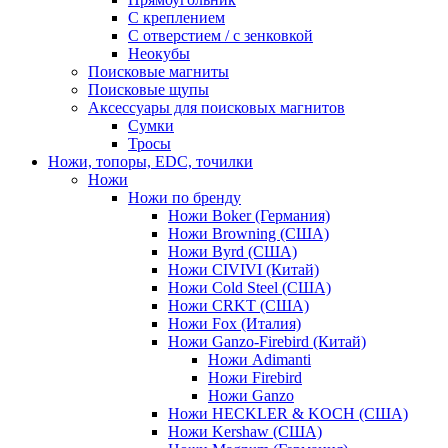
С креплением
С отверстием / с зенковкой
Неокубы
Поисковые магниты
Поисковые щупы
Аксессуары для поисковых магнитов
Сумки
Тросы
Ножи, топоры, EDC, точилки
Ножи
Ножи по бренду
Ножи Boker (Германия)
Ножи Browning (США)
Ножи Byrd (США)
Ножи CIVIVI (Китай)
Ножи Cold Steel (США)
Ножи CRKT (США)
Ножи Fox (Италия)
Ножи Ganzo-Firebird (Китай)
Ножи Adimanti
Ножи Firebird
Ножи Ganzo
Ножи HECKLER & KOCH (США)
Ножи Kershaw (США)