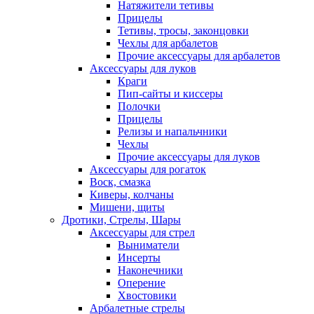
Натяжители тетивы
Прицелы
Тетивы, тросы, законцовки
Чехлы для арбалетов
Прочие аксессуары для арбалетов
Аксессуары для луков
Краги
Пип-сайты и киссеры
Полочки
Прицелы
Релизы и напальчники
Чехлы
Прочие аксессуары для луков
Аксессуары для рогаток
Воск, смазка
Киверы, колчаны
Мишени, щиты
Дротики, Стрелы, Шары
Аксессуары для стрел
Выниматели
Инсерты
Наконечники
Оперение
Хвостовики
Арбалетные стрелы