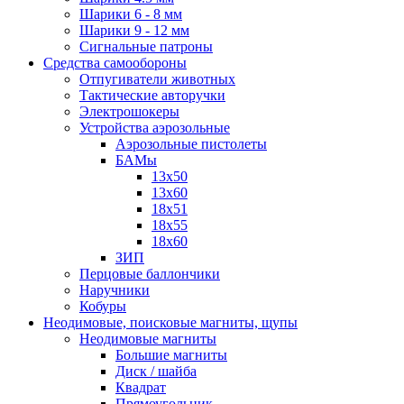
Шарики 6 - 8 мм
Шарики 9 - 12 мм
Сигнальные патроны
Средства самообороны
Отпугиватели животных
Тактические авторучки
Электрошокеры
Устройства аэрозольные
Аэрозольные пистолеты
БАМы
13х50
13х60
18х51
18х55
18х60
ЗИП
Перцовые баллончики
Наручники
Кобуры
Неодимовые, поисковые магниты, щупы
Неодимовые магниты
Большие магниты
Диск / шайба
Квадрат
Прямоугольник