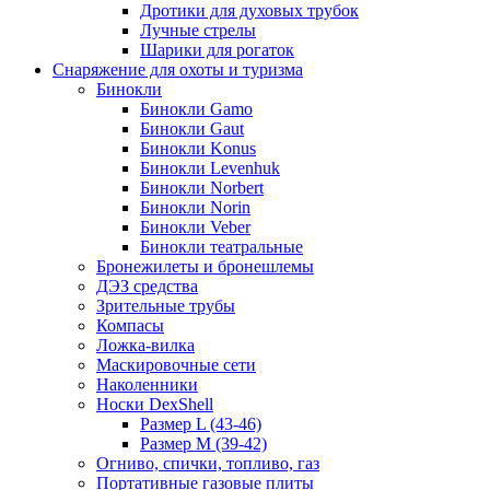
Дротики для духовых трубок
Лучные стрелы
Шарики для рогаток
Снаряжение для охоты и туризма
Бинокли
Бинокли Gamo
Бинокли Gaut
Бинокли Konus
Бинокли Levenhuk
Бинокли Norbert
Бинокли Norin
Бинокли Veber
Бинокли театральные
Бронежилеты и бронешлемы
ДЭЗ средства
Зрительные трубы
Компасы
Ложка-вилка
Маскировочные сети
Наколенники
Носки DexShell
Размер L (43-46)
Размер M (39-42)
Огниво, спички, топливо, газ
Портативные газовые плиты