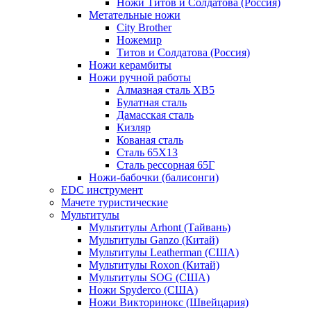
Ножи Титов и Солдатова (Россия)
Метательные ножи
City Brother
Ножемир
Титов и Солдатова (Россия)
Ножи керамбиты
Ножи ручной работы
Алмазная сталь ХВ5
Булатная сталь
Дамасская сталь
Кизляр
Кованая сталь
Сталь 65Х13
Сталь рессорная 65Г
Ножи-бабочки (балисонги)
EDC инструмент
Мачете туристические
Мультитулы
Мультитулы Arhont (Тайвань)
Мультитулы Ganzo (Китай)
Мультитулы Leatherman (США)
Мультитулы Roxon (Китай)
Мультитулы SOG (США)
Ножи Spyderco (США)
Ножи Викторинокс (Швейцария)