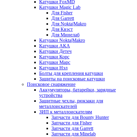
Катушки FoxMD
Катушки Magic Lab
Для Fisher
Для Garrett
Для Nokta|Makro
Для Квэст
Для Минелаб
Катушки Nokta|Makro
Катушки АКА
Катушки Детеч
Катушки Корс
Катушки Марс
Катушки Нэл
Болты для крепления катушки
Защиты на поисковые катушки
Поисковое снаряжение
Аккумуляторы, батарейки, зарядные
устройства
Защитные чехлы, рюкзаки для
металлоискателей
ЗИП к металлоискателям
Запчасти для Bounty Hunter
Запчасти для Fisher
Запчасти для Garrett
Запчасти для Minelab