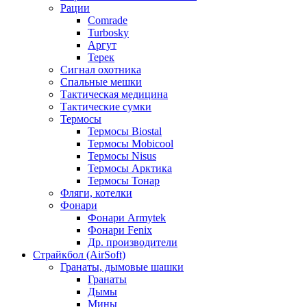
Рации
Comrade
Turbosky
Аргут
Терек
Сигнал охотника
Спальные мешки
Тактическая медицина
Тактические сумки
Термосы
Термосы Biostal
Термосы Mobicool
Термосы Nisus
Термосы Арктика
Термосы Тонар
Фляги, котелки
Фонари
Фонари Armytek
Фонари Fenix
Др. производители
Страйкбол (AirSoft)
Гранаты, дымовые шашки
Гранаты
Дымы
Мины