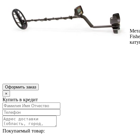
Мета
Fish
кату
Оформить заказ
×
Купить в кредит
Покупаемый товар: