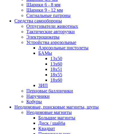
Шарики 6 - 8 мм
Шарики 9 - 12 мм
Сигнальные патроны
Средства самообороны
Отпугиватели животных
Тактические авторучки
Электрошокеры
Устройства аэрозольные
Аэрозольные пистолеты
БАМы
13х50
13х60
18х51
18х55
18х60
ЗИП
Перцовые баллончики
Наручники
Кобуры
Неодимовые, поисковые магниты, щупы
Неодимовые магниты
Большие магниты
Диск / шайба
Квадрат
Прямоугольник