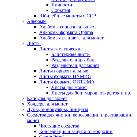
Личности
События
Юбилейные монеты СССР
Альбомы
Альбомы горизонтальные
Альбомы формата Optima
Альбомы-планшеты для монет
Листы
Листы тематические
Блистерные листы
Разделители для бон
Разделители для монет
Листы горизонтальные
Листы формата НУМИС
Листы формата ОПТИМА
Листы для монет
Листы для бон, марок, открыток и пр.
Капсулы для монет
Холдеры для монет
Лупы, монокуляры, пинцеты
Средства для чистки, консервации и реставрации
монет
Чистящие средства
Консервация и защита от коррозии
Серия Proof