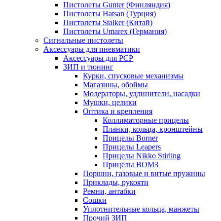
Пистолеты Gunter (Финляндия)
Пистолеты Hatsan (Турция)
Пистолеты Stalker (Китай)
Пистолеты Umarex (Германия)
Сигнальные пистолеты
Аксессуары для пневматики
Аксессуары для PCP
ЗИП и тюнинг
Курки, спусковые механизмы
Магазины, обоймы
Модераторы, удлинители, насадки
Мушки, целики
Оптика и крепления
Коллиматорные прицелы
Планки, кольца, кронштейны
Прицелы Borner
Прицелы Leapers
Прицелы Nikko Stirling
Прицелы ВОМЗ
Поршни, газовые и витые пружины
Приклады, рукояти
Ремни, антабки
Сошки
Уплотнительные кольца, манжеты
Прочий ЗИП