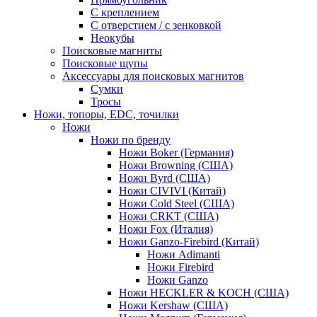
С креплением
С отверстием / с зенковкой
Неокубы
Поисковые магниты
Поисковые щупы
Аксессуары для поисковых магнитов
Сумки
Тросы
Ножи, топоры, EDC, точилки
Ножи
Ножи по бренду
Ножи Boker (Германия)
Ножи Browning (США)
Ножи Byrd (США)
Ножи CIVIVI (Китай)
Ножи Cold Steel (США)
Ножи CRKT (США)
Ножи Fox (Италия)
Ножи Ganzo-Firebird (Китай)
Ножи Adimanti
Ножи Firebird
Ножи Ganzo
Ножи HECKLER & KOCH (США)
Ножи Kershaw (США)