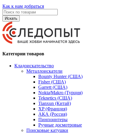
Как к нам добраться
Искать
Категории товаров
Кладоискательство
Металлоискатели
Bounty Hunter (США)
Fisher (США)
Garrett (США)
Nokta|Makro (Турция)
Teknetics (США)
Tianxun (Китай)
XP (Франция)
АКА (Россия)
Пинпоинтеры
Ручные досмотровые
Поисковые катушки