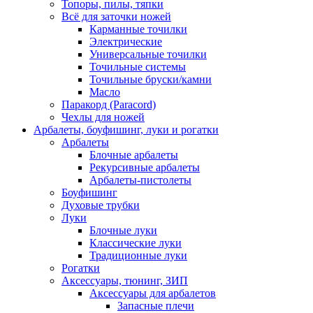
Топоры, пилы, тяпки
Всё для заточки ножей
Карманные точилки
Электрические
Универсальные точилки
Точильные системы
Точильные бруски/камни
Масло
Паракорд (Paracord)
Чехлы для ножей
Арбалеты, боуфишинг, луки и рогатки
Арбалеты
Блочные арбалеты
Рекурсивные арбалеты
Арбалеты-пистолеты
Боуфишинг
Духовые трубки
Луки
Блочные луки
Классические луки
Традиционные луки
Рогатки
Аксессуары, тюнинг, ЗИП
Аксессуары для арбалетов
Запасные плечи