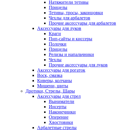
Натяжители тетивы
Прицелы
Тетивы, тросы, законцовки
Чехлы для арбалетов
Прочие аксессуары для арбалетов
Аксессуары для луков
Краги
Пип-сайты и киссеры
Полочки
Прицелы
Релизы и напальчники
Чехлы
Прочие аксессуары для луков
Аксессуары для рогаток
Воск, смазка
Киверы, колчаны
Мишени, щиты
Дротики, Стрелы, Шары
Аксессуары для стрел
Выниматели
Инсерты
Наконечники
Оперение
Хвостовики
Арбалетные стрелы