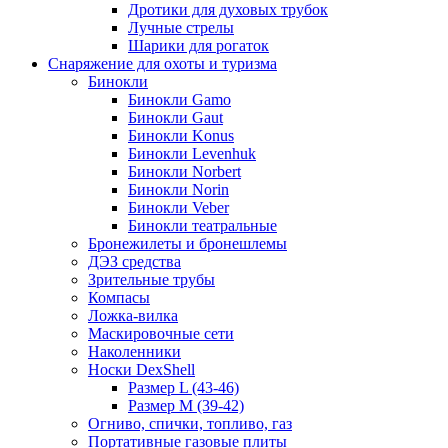
Дротики для духовых трубок
Лучные стрелы
Шарики для рогаток
Снаряжение для охоты и туризма
Бинокли
Бинокли Gamo
Бинокли Gaut
Бинокли Konus
Бинокли Levenhuk
Бинокли Norbert
Бинокли Norin
Бинокли Veber
Бинокли театральные
Бронежилеты и бронешлемы
ДЭЗ средства
Зрительные трубы
Компасы
Ложка-вилка
Маскировочные сети
Наколенники
Носки DexShell
Размер L (43-46)
Размер M (39-42)
Огниво, спички, топливо, газ
Портативные газовые плиты