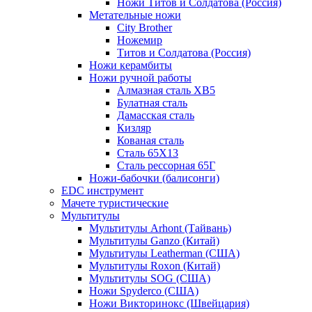
Ножи Титов и Солдатова (Россия)
Метательные ножи
City Brother
Ножемир
Титов и Солдатова (Россия)
Ножи керамбиты
Ножи ручной работы
Алмазная сталь ХВ5
Булатная сталь
Дамасская сталь
Кизляр
Кованая сталь
Сталь 65Х13
Сталь рессорная 65Г
Ножи-бабочки (балисонги)
EDC инструмент
Мачете туристические
Мультитулы
Мультитулы Arhont (Тайвань)
Мультитулы Ganzo (Китай)
Мультитулы Leatherman (США)
Мультитулы Roxon (Китай)
Мультитулы SOG (США)
Ножи Spyderco (США)
Ножи Викторинокс (Швейцария)