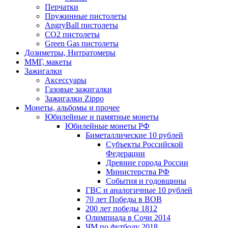
Перчатки
Пружинные пистолеты
AngryBall пистолеты
CO2 пистолеты
Green Gas пистолеты
Дозиметры, Нитратомеры
ММГ, макеты
Зажигалки
Аксессуары
Газовые зажигалки
Зажигалки Zippo
Монеты, альбомы и прочее
Юбилейные и памятные монеты
Юбилейные монеты РФ
Биметаллические 10 рублей
Субъекты Российской
Федерации
Древние города России
Министерства РФ
События и годовщины
ГВС и аналогичные 10 рублей
70 лет Победы в ВОВ
200 лет победы 1812
Олимпиада в Сочи 2014
ЧМ по футболу 2018