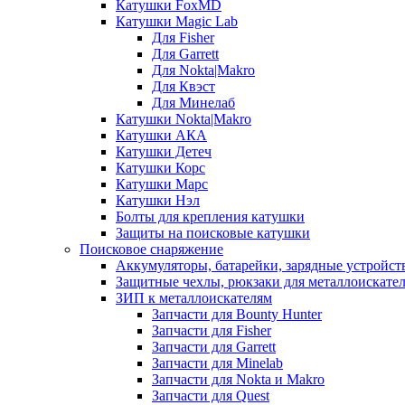
Катушки FoxMD
Катушки Magic Lab
Для Fisher
Для Garrett
Для Nokta|Makro
Для Квэст
Для Минелаб
Катушки Nokta|Makro
Катушки АКА
Катушки Детеч
Катушки Корс
Катушки Марс
Катушки Нэл
Болты для крепления катушки
Защиты на поисковые катушки
Поисковое снаряжение
Аккумуляторы, батарейки, зарядные устройст
Защитные чехлы, рюкзаки для металлоискате
ЗИП к металлоискателям
Запчасти для Bounty Hunter
Запчасти для Fisher
Запчасти для Garrett
Запчасти для Minelab
Запчасти для Nokta и Makro
Запчасти для Quest