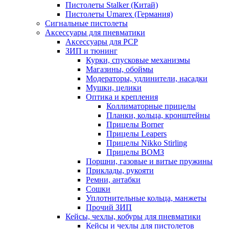
Пистолеты Stalker (Китай)
Пистолеты Umarex (Германия)
Сигнальные пистолеты
Аксессуары для пневматики
Аксессуары для PCP
ЗИП и тюнинг
Курки, спусковые механизмы
Магазины, обоймы
Модераторы, удлинители, насадки
Мушки, целики
Оптика и крепления
Коллиматорные прицелы
Планки, кольца, кронштейны
Прицелы Borner
Прицелы Leapers
Прицелы Nikko Stirling
Прицелы ВОМЗ
Поршни, газовые и витые пружины
Приклады, рукояти
Ремни, антабки
Сошки
Уплотнительные кольца, манжеты
Прочий ЗИП
Кейсы, чехлы, кобуры для пневматики
Кейсы и чехлы для пистолетов