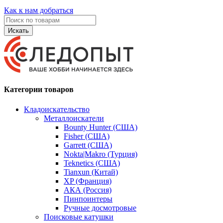
Как к нам добраться
Искать
Категории товаров
Кладоискательство
Металлоискатели
Bounty Hunter (США)
Fisher (США)
Garrett (США)
Nokta|Makro (Турция)
Teknetics (США)
Tianxun (Китай)
XP (Франция)
АКА (Россия)
Пинпоинтеры
Ручные досмотровые
Поисковые катушки