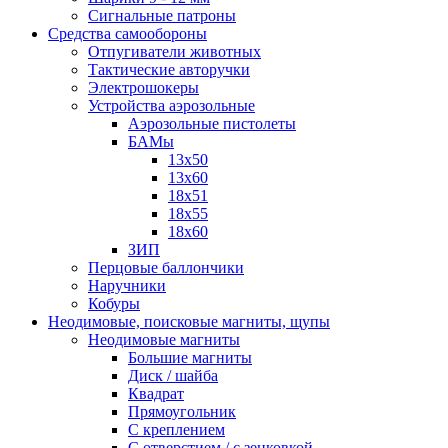
Сигнальные патроны
Средства самообороны
Отпугиватели животных
Тактические авторучки
Электрошокеры
Устройства аэрозольные
Аэрозольные пистолеты
БАМы
13х50
13х60
18х51
18х55
18х60
ЗИП
Перцовые баллончики
Наручники
Кобуры
Неодимовые, поисковые магниты, щупы
Неодимовые магниты
Большие магниты
Диск / шайба
Квадрат
Прямоугольник
С креплением
С отверстием / с зенковкой