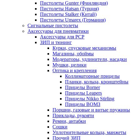
Пистолеты Gunter (Финляндия)
Пистолеты Hatsan (Турция)
Пистолеты Stalker (Китай)
Пистолеты Umarex (Германия)
Сигнальные пистолеты
Аксессуары для пневматики
Аксессуары для PCP
ЗИП и тюнинг
Курки, спусковые механизмы
Магазины, обоймы
Модераторы, удлинители, насадки
Мушки, целики
Оптика и крепления
Коллиматорные прицелы
Планки, кольца, кронштейны
Прицелы Borner
Прицелы Leapers
Прицелы Nikko Stirling
Прицелы ВОМЗ
Поршни, газовые и витые пружины
Приклады, рукояти
Ремни, антабки
Сошки
Уплотнительные кольца, манжеты
Прочий ЗИП