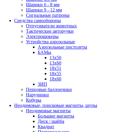
Шарики 6 - 8 мм
Шарики 9 - 12 мм
Сигнальные патроны
Средства самообороны
Отпугиватели животных
Тактические авторучки
Электрошокеры
Устройства аэрозольные
Аэрозольные пистолеты
БАМы
13х50
13х60
18х51
18х55
18х60
ЗИП
Перцовые баллончики
Наручники
Кобуры
Неодимовые, поисковые магниты, щупы
Неодимовые магниты
Большие магниты
Диск / шайба
Квадрат
Прямоугольник