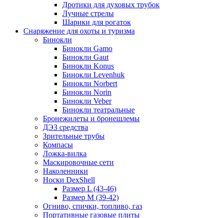
Дротики для духовых трубок
Лучные стрелы
Шарики для рогаток
Снаряжение для охоты и туризма
Бинокли
Бинокли Gamo
Бинокли Gaut
Бинокли Konus
Бинокли Levenhuk
Бинокли Norbert
Бинокли Norin
Бинокли Veber
Бинокли театральные
Бронежилеты и бронешлемы
ДЭЗ средства
Зрительные трубы
Компасы
Ложка-вилка
Маскировочные сети
Наколенники
Носки DexShell
Размер L (43-46)
Размер M (39-42)
Огниво, спички, топливо, газ
Портативные газовые плиты