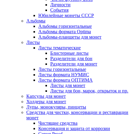
Личности
События
Юбилейные монеты СССР
Альбомы
Альбомы горизонтальные
Альбомы формата Optima
Альбомы-планшеты для монет
Листы
Листы тематические
Блистерные листы
Разделители для бон
Разделители для монет
Листы горизонтальные
Листы формата НУМИС
Листы формата ОПТИМА
Листы для монет
Листы для бон, марок, открыток и пр.
Капсулы для монет
Холдеры для монет
Лупы, монокуляры, пинцеты
Средства для чистки, консервации и реставрации
монет
Чистящие средства
Консервация и защита от коррозии
Серия Proof