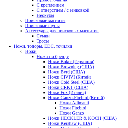
С креплением
С отверстием / с зенковкой
Неокубы
Поисковые магниты
Поисковые щупы
Аксессуары для поисковых магнитов
Сумки
Тросы
Ножи, топоры, EDC, точилки
Ножи
Ножи по бренду
Ножи Boker (Германия)
Ножи Browning (США)
Ножи Byrd (США)
Ножи CIVIVI (Китай)
Ножи Cold Steel (США)
Ножи CRKT (США)
Ножи Fox (Италия)
Ножи Ganzo-Firebird (Китай)
Ножи Adimanti
Ножи Firebird
Ножи Ganzo
Ножи HECKLER & KOCH (США)
Ножи Kershaw (США)