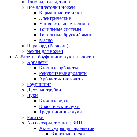
Топоры, пилы, тяпки
Всё для заточки ножей
Карманные точилки
Электрические
Универсальные точилки
Точильные системы
Точильные бруски/камни
Масло
Паракорд (Paracord)
Чехлы для ножей
Арбалеты, боуфишинг, луки и рогатки
Арбалеты
Блочные арбалеты
Рекурсивные арбалеты
Арбалеты-пистолеты
Боуфишинг
Духовые трубки
Луки
Блочные луки
Классические луки
Традиционные луки
Рогатки
Аксессуары, тюнинг, ЗИП
Аксессуары для арбалетов
Запасные плечи