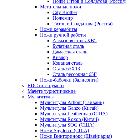
Ножи Титов и Солдатова (Россия)
Метательные ножи
City Brother
Ножемир
Титов и Солдатова (Россия)
Ножи керамбиты
Ножи ручной работы
Алмазная сталь ХВ5
Булатная сталь
Дамасская сталь
Кизляр
Кованая сталь
Сталь 65Х13
Сталь рессорная 65Г
Ножи-бабочки (балисонги)
EDC инструмент
Мачете туристические
Мультитулы
Мультитулы Arhont (Тайвань)
Мультитулы Ganzo (Китай)
Мультитулы Leatherman (США)
Мультитулы Roxon (Китай)
Мультитулы SOG (США)
Ножи Spyderco (США)
Ножи Викторинокс (Швейцария)