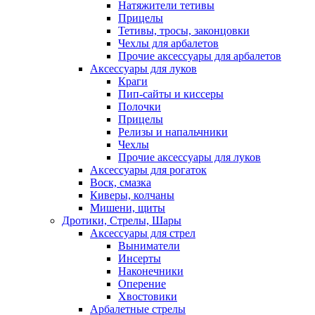
Натяжители тетивы
Прицелы
Тетивы, тросы, законцовки
Чехлы для арбалетов
Прочие аксессуары для арбалетов
Аксессуары для луков
Краги
Пип-сайты и киссеры
Полочки
Прицелы
Релизы и напальчники
Чехлы
Прочие аксессуары для луков
Аксессуары для рогаток
Воск, смазка
Киверы, колчаны
Мишени, щиты
Дротики, Стрелы, Шары
Аксессуары для стрел
Выниматели
Инсерты
Наконечники
Оперение
Хвостовики
Арбалетные стрелы