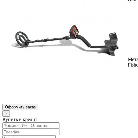
Мета
Fish
Оформить заказ
×
Купить в кредит