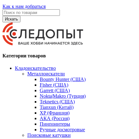
Как к нам добраться
Искать
Категории товаров
Кладоискательство
Металлоискатели
Bounty Hunter (США)
Fisher (США)
Garrett (США)
Nokta|Makro (Турция)
Teknetics (США)
Tianxun (Китай)
XP (Франция)
АКА (Россия)
Пинпоинтеры
Ручные досмотровые
Поисковые катушки