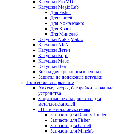
Катушки FoxMD
Катушки Magic Lab
Для Fisher
Для Garrett
Для Nokta|Makro
Для Квэст
Для Минелаб
Катушки Nokta|Makro
Катушки АКА
Катушки Детеч
Катушки Корс
Катушки Марс
Катушки Нэл
Болты для крепления катушки
Защиты на поисковые катушки
Поисковое снаряжение
Аккумуляторы, батарейки, зарядные
устройства
Защитные чехлы, рюкзаки для
металлоискателей
ЗИП к металлоискателям
Запчасти для Bounty Hunter
Запчасти для Fisher
Запчасти для Garrett
Запчасти для Minelab