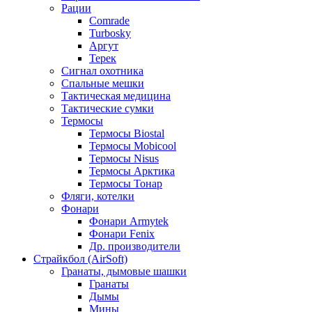
Рации
Comrade
Turbosky
Аргут
Терек
Сигнал охотника
Спальные мешки
Тактическая медицина
Тактические сумки
Термосы
Термосы Biostal
Термосы Mobicool
Термосы Nisus
Термосы Арктика
Термосы Тонар
Фляги, котелки
Фонари
Фонари Armytek
Фонари Fenix
Др. производители
Страйкбол (AirSoft)
Гранаты, дымовые шашки
Гранаты
Дымы
Мины