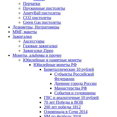
Перчатки
Пружинные пистолеты
AngryBall пистолеты
CO2 пистолеты
Green Gas пистолеты
Дозиметры, Нитратомеры
ММГ, макеты
Зажигалки
Аксессуары
Газовые зажигалки
Зажигалки Zippo
Монеты, альбомы и прочее
Юбилейные и памятные монеты
Юбилейные монеты РФ
Биметаллические 10 рублей
Субъекты Российской
Федерации
Древние города России
Министерства РФ
События и годовщины
ГВС и аналогичные 10 рублей
70 лет Победы в ВОВ
200 лет победы 1812
Олимпиада в Сочи 2014
ЧМ по футболу 2018