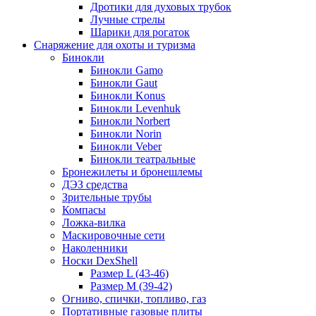
Дротики для духовых трубок
Лучные стрелы
Шарики для рогаток
Снаряжение для охоты и туризма
Бинокли
Бинокли Gamo
Бинокли Gaut
Бинокли Konus
Бинокли Levenhuk
Бинокли Norbert
Бинокли Norin
Бинокли Veber
Бинокли театральные
Бронежилеты и бронешлемы
ДЭЗ средства
Зрительные трубы
Компасы
Ложка-вилка
Маскировочные сети
Наколенники
Носки DexShell
Размер L (43-46)
Размер M (39-42)
Огниво, спички, топливо, газ
Портативные газовые плиты