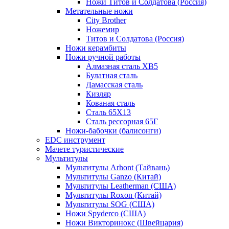
Ножи Титов и Солдатова (Россия)
Метательные ножи
City Brother
Ножемир
Титов и Солдатова (Россия)
Ножи керамбиты
Ножи ручной работы
Алмазная сталь ХВ5
Булатная сталь
Дамасская сталь
Кизляр
Кованая сталь
Сталь 65Х13
Сталь рессорная 65Г
Ножи-бабочки (балисонги)
EDC инструмент
Мачете туристические
Мультитулы
Мультитулы Arhont (Тайвань)
Мультитулы Ganzo (Китай)
Мультитулы Leatherman (США)
Мультитулы Roxon (Китай)
Мультитулы SOG (США)
Ножи Spyderco (США)
Ножи Викторинокс (Швейцария)