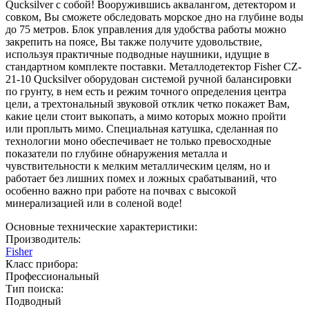
Qucksilver с собой! Вооружившись аквалангом, детектором и
совком, Вы сможете обследовать морское дно на глубине воды
до 75 метров. Блок управления для удобства работы можно
закрепить на поясе, Вы также получите удовольствие,
используя практичные подводные наушники, идущие в
стандартном комплекте поставки. Металлодетектор Fisher CZ-
21-10 Qucksilver оборудован системой ручной балансировки
по грунту, в нем есть и режим точного определения центра
цели, а трехтональный звуковой отклик четко покажет Вам,
какие цели стоит выкопать, а мимо которых можно пройти
или проплыть мимо. Специальная катушка, сделанная по
технологии моно обеспечивает не только превосходные
показатели по глубине обнаружения металла и
чувствительности к мелким металлическим целям, но и
работает без лишних помех и ложных срабатываний, что
особенно важно при работе на почвах с высокой
минерализацией или в соленой воде!
Основные технические характеристики:
Производитель:
Fisher
Класс прибора:
Профессиональный
Тип поиска:
Подводный