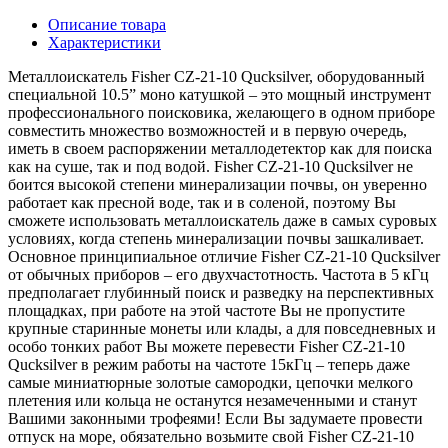
Описание товара
Характеристики
Металлоискатель Fisher CZ-21-10 Qucksilver, оборудованный
специальной 10.5” моно катушкой – это мощный инструмент
профессионального поисковика, желающего в одном приборе
совместить множество возможностей и в первую очередь,
иметь в своем распоряжении металлодетектор как для поиска
как на суше, так и под водой. Fisher CZ-21-10 Qucksilver не
боится высокой степени минерализации почвы, он уверенно
работает как пресной воде, так и в соленой, поэтому Вы
сможете использовать металлоискатель даже в самых суровых
условиях, когда степень минерализации почвы зашкаливает.
Основное принципиальное отличие Fisher CZ-21-10 Qucksilver
от обычных приборов – его двухчастотность. Частота в 5 кГц
предполагает глубинный поиск и разведку на перспективных
площадках, при работе на этой частоте Вы не пропустите
крупные старинные монеты или клады, а для повседневных и
особо тонких работ Вы можете перевести Fisher CZ-21-10
Qucksilver в режим работы на частоте 15кГц – теперь даже
самые миниатюрные золотые самородки, цепочки мелкого
плетения или кольца не останутся незамеченными и станут
Вашими законными трофеями! Если Вы задумаете провести
отпуск на море, обязательно возьмите свой Fisher CZ-21-10