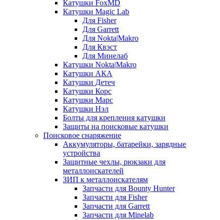
Катушки FoxMD
Катушки Magic Lab
Для Fisher
Для Garrett
Для Nokta|Makro
Для Квэст
Для Минелаб
Катушки Nokta|Makro
Катушки АКА
Катушки Детеч
Катушки Корс
Катушки Марс
Катушки Нэл
Болты для крепления катушки
Защиты на поисковые катушки
Поисковое снаряжение
Аккумуляторы, батарейки, зарядные
устройства
Защитные чехлы, рюкзаки для
металлоискателей
ЗИП к металлоискателям
Запчасти для Bounty Hunter
Запчасти для Fisher
Запчасти для Garrett
Запчасти для Minelab