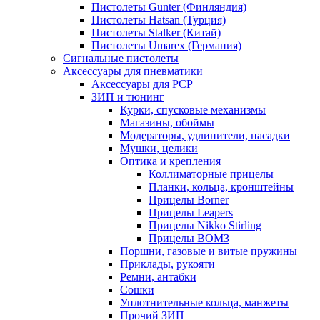
Пистолеты Gunter (Финляндия)
Пистолеты Hatsan (Турция)
Пистолеты Stalker (Китай)
Пистолеты Umarex (Германия)
Сигнальные пистолеты
Аксессуары для пневматики
Аксессуары для PCP
ЗИП и тюнинг
Курки, спусковые механизмы
Магазины, обоймы
Модераторы, удлинители, насадки
Мушки, целики
Оптика и крепления
Коллиматорные прицелы
Планки, кольца, кронштейны
Прицелы Borner
Прицелы Leapers
Прицелы Nikko Stirling
Прицелы ВОМЗ
Поршни, газовые и витые пружины
Приклады, рукояти
Ремни, антабки
Сошки
Уплотнительные кольца, манжеты
Прочий ЗИП