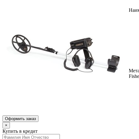
Наи
Мета
Fish
Оформить заказ
×
Купить в кредит