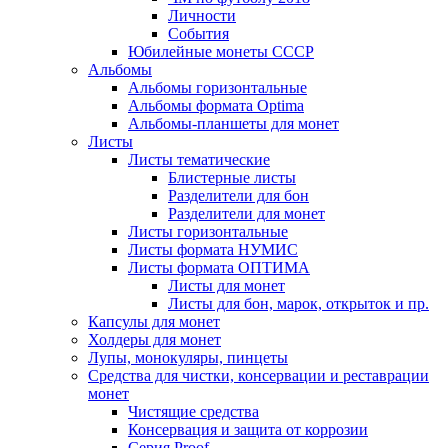
Личности
События
Юбилейные монеты СССР
Альбомы
Альбомы горизонтальные
Альбомы формата Optima
Альбомы-планшеты для монет
Листы
Листы тематические
Блистерные листы
Разделители для бон
Разделители для монет
Листы горизонтальные
Листы формата НУМИС
Листы формата ОПТИМА
Листы для монет
Листы для бон, марок, открыток и пр.
Капсулы для монет
Холдеры для монет
Лупы, монокуляры, пинцеты
Средства для чистки, консервации и реставрации
монет
Чистящие средства
Консервация и защита от коррозии
Серия Proof