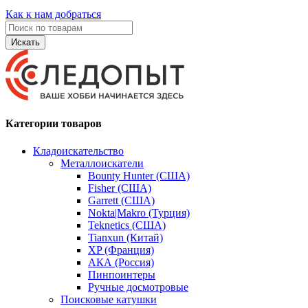
Как к нам добраться
Искать
Категории товаров
Кладоискательство
Металлоискатели
Bounty Hunter (США)
Fisher (США)
Garrett (США)
Nokta|Makro (Турция)
Teknetics (США)
Tianxun (Китай)
XP (Франция)
АКА (Россия)
Пинпоинтеры
Ручные досмотровые
Поисковые катушки