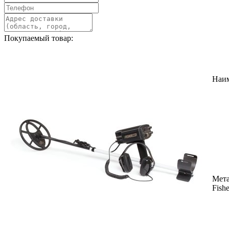
Покупаемый товар:
Наи
Мета
Fish