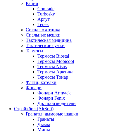
Рации
Comrade
Turbosky
Аргут
Терек
Сигнал охотника
Спальные мешки
Тактическая медицина
Тактические сумки
Термосы
Термосы Biostal
Термосы Mobicool
Термосы Nisus
Термосы Арктика
Термосы Тонар
Фляги, котелки
Фонари
Фонари Armytek
Фонари Fenix
Др. производители
Страйкбол (AirSoft)
Гранаты, дымовые шашки
Гранаты
Дымы
Мины