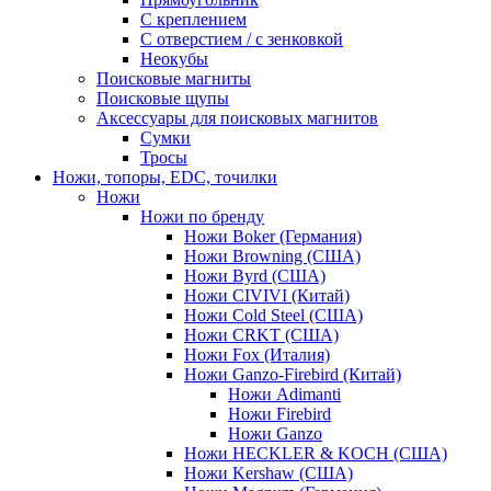
С креплением
С отверстием / с зенковкой
Неокубы
Поисковые магниты
Поисковые щупы
Аксессуары для поисковых магнитов
Сумки
Тросы
Ножи, топоры, EDC, точилки
Ножи
Ножи по бренду
Ножи Boker (Германия)
Ножи Browning (США)
Ножи Byrd (США)
Ножи CIVIVI (Китай)
Ножи Cold Steel (США)
Ножи CRKT (США)
Ножи Fox (Италия)
Ножи Ganzo-Firebird (Китай)
Ножи Adimanti
Ножи Firebird
Ножи Ganzo
Ножи HECKLER & KOCH (США)
Ножи Kershaw (США)