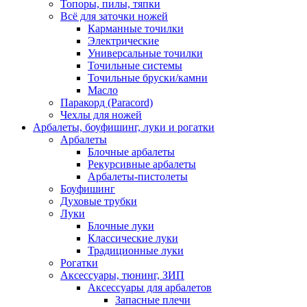
Топоры, пилы, тяпки
Всё для заточки ножей
Карманные точилки
Электрические
Универсальные точилки
Точильные системы
Точильные бруски/камни
Масло
Паракорд (Paracord)
Чехлы для ножей
Арбалеты, боуфишинг, луки и рогатки
Арбалеты
Блочные арбалеты
Рекурсивные арбалеты
Арбалеты-пистолеты
Боуфишинг
Духовые трубки
Луки
Блочные луки
Классические луки
Традиционные луки
Рогатки
Аксессуары, тюнинг, ЗИП
Аксессуары для арбалетов
Запасные плечи