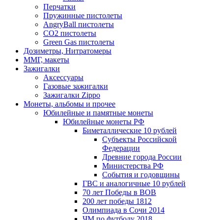
Перчатки
Пружинные пистолеты
AngryBall пистолеты
CO2 пистолеты
Green Gas пистолеты
Дозиметры, Нитратомеры
ММГ, макеты
Зажигалки
Аксессуары
Газовые зажигалки
Зажигалки Zippo
Монеты, альбомы и прочее
Юбилейные и памятные монеты
Юбилейные монеты РФ
Биметаллические 10 рублей
Субъекты Российской
Федерации
Древние города России
Министерства РФ
События и годовщины
ГВС и аналогичные 10 рублей
70 лет Победы в ВОВ
200 лет победы 1812
Олимпиада в Сочи 2014
ЧМ по футболу 2018