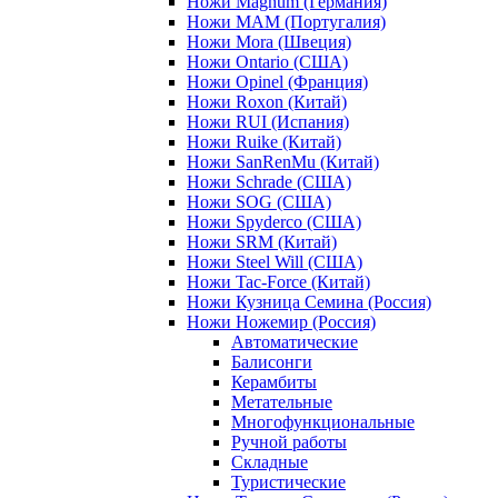
Ножи Magnum (Германия)
Ножи MAM (Португалия)
Ножи Mora (Швеция)
Ножи Ontario (США)
Ножи Opinel (Франция)
Ножи Roxon (Китай)
Ножи RUI (Испания)
Ножи Ruike (Китай)
Ножи SanRenMu (Китай)
Ножи Schrade (США)
Ножи SOG (США)
Ножи Spyderco (США)
Ножи SRM (Китай)
Ножи Steel Will (США)
Ножи Tac-Force (Китай)
Ножи Кузница Семина (Россия)
Ножи Ножемир (Россия)
Автоматические
Балисонги
Керамбиты
Метательные
Многофункциональные
Ручной работы
Складные
Туристические