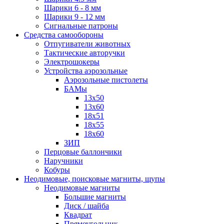
Шарики 6 - 8 мм
Шарики 9 - 12 мм
Сигнальные патроны
Средства самообороны
Отпугиватели животных
Тактические авторучки
Электрошокеры
Устройства аэрозольные
Аэрозольные пистолеты
БАМы
13х50
13х60
18х51
18х55
18х60
ЗИП
Перцовые баллончики
Наручники
Кобуры
Неодимовые, поисковые магниты, щупы
Неодимовые магниты
Большие магниты
Диск / шайба
Квадрат
Прямоугольник