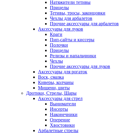
Натяжители тетивы
Прицелы
Тетивы, тросы, законцовки
Чехлы для арбалетов
Прочие аксессуары для арбалетов
Аксессуары для луков
Краги
Пип-сайты и киссеры
Полочки
Прицелы
Релизы и напальчники
Чехлы
Прочие аксессуары для луков
Аксессуары для рогаток
Воск, смазка
Киверы, колчаны
Мишени, щиты
Дротики, Стрелы, Шары
Аксессуары для стрел
Выниматели
Инсерты
Наконечники
Оперение
Хвостовики
Арбалетные стрелы