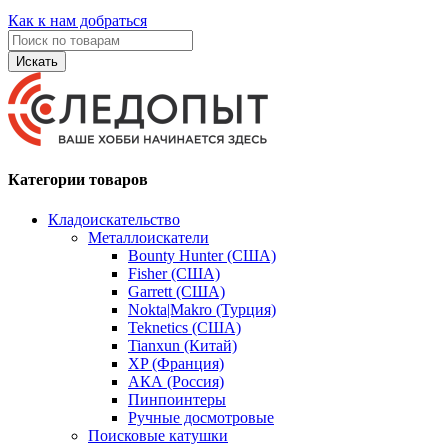
Как к нам добраться
Искать
Категории товаров
Кладоискательство
Металлоискатели
Bounty Hunter (США)
Fisher (США)
Garrett (США)
Nokta|Makro (Турция)
Teknetics (США)
Tianxun (Китай)
XP (Франция)
АКА (Россия)
Пинпоинтеры
Ручные досмотровые
Поисковые катушки