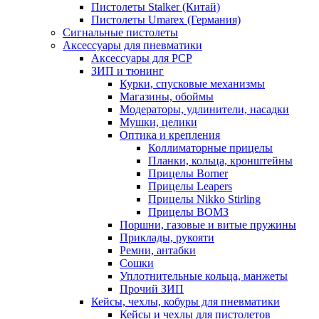
Пистолеты Stalker (Китай)
Пистолеты Umarex (Германия)
Сигнальные пистолеты
Аксессуары для пневматики
Аксессуары для PCP
ЗИП и тюнинг
Курки, спусковые механизмы
Магазины, обоймы
Модераторы, удлинители, насадки
Мушки, целики
Оптика и крепления
Коллиматорные прицелы
Планки, кольца, кронштейны
Прицелы Borner
Прицелы Leapers
Прицелы Nikko Stirling
Прицелы ВОМЗ
Поршни, газовые и витые пружины
Приклады, рукояти
Ремни, антабки
Сошки
Уплотнительные кольца, манжеты
Прочий ЗИП
Кейсы, чехлы, кобуры для пневматики
Кейсы и чехлы для пистолетов