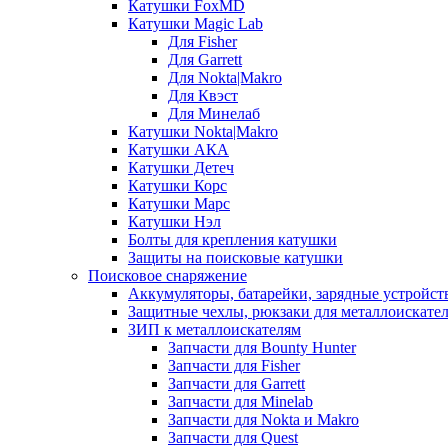
Катушки FoxMD
Катушки Magic Lab
Для Fisher
Для Garrett
Для Nokta|Makro
Для Квэст
Для Минелаб
Катушки Nokta|Makro
Катушки АКА
Катушки Детеч
Катушки Корс
Катушки Марс
Катушки Нэл
Болты для крепления катушки
Защиты на поисковые катушки
Поисковое снаряжение
Аккумуляторы, батарейки, зарядные устройст
Защитные чехлы, рюкзаки для металлоискате
ЗИП к металлоискателям
Запчасти для Bounty Hunter
Запчасти для Fisher
Запчасти для Garrett
Запчасти для Minelab
Запчасти для Nokta и Makro
Запчасти для Quest