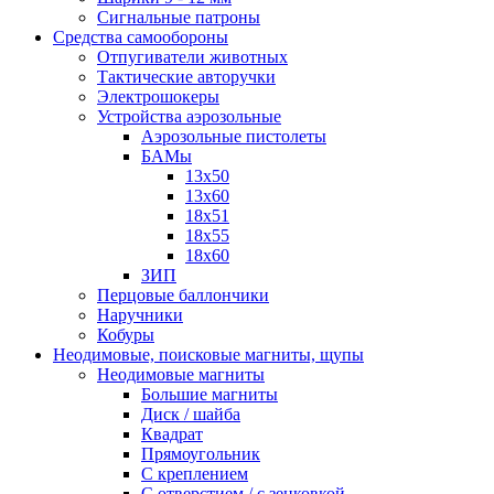
Сигнальные патроны
Средства самообороны
Отпугиватели животных
Тактические авторучки
Электрошокеры
Устройства аэрозольные
Аэрозольные пистолеты
БАМы
13х50
13х60
18х51
18х55
18х60
ЗИП
Перцовые баллончики
Наручники
Кобуры
Неодимовые, поисковые магниты, щупы
Неодимовые магниты
Большие магниты
Диск / шайба
Квадрат
Прямоугольник
С креплением
С отверстием / с зенковкой