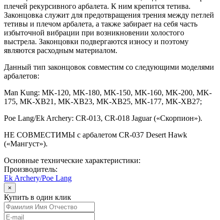
плечей рекурсивного арбалета. К ним крепится тетива.
Законцовка служит для предотвращения трения между петлей
тетивы и плечом арбалета, а также забирает на себя часть
избыточной вибрации при возникновении холостого
выстрела. Законцовки подвергаются износу и поэтому
являются расходным материалом.
Данный тип законцовок совместим со следующими моделями
арбалетов:
Man Kung: MK-120, MK-180, MK-150, MK-160, MK-200, MK-
175, MK-XB21, MK-XB23, MK-XB25, MK-177, MK-XB27;
Poe Lang/Ek Archery: CR-013, CR-018 Jaguar («Скорпион»).
НЕ СОВМЕСТИМЫ с арбалетом CR-037 Desert Hawk
(«Мангуст»).
Основные технические характеристики:
Производитель:
Ek Archery/Poe Lang
×
Купить в один клик