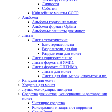
Личности
События
Юбилейные монеты СССР
Альбомы
Альбомы горизонтальные
Альбомы формата Optima
Альбомы-планшеты для монет
Листы
Листы тематические
Блистерные листы
Разделители для бон
Разделители для монет
Листы горизонтальные
Листы формата НУМИС
Листы формата ОПТИМА
Листы для монет
Листы для бон, марок, открыток и пр.
Капсулы для монет
Холдеры для монет
Лупы, монокуляры, пинцеты
Средства для чистки, консервации и реставрации
монет
Чистящие средства
Консервация и защита от коррозии
Серия Proof