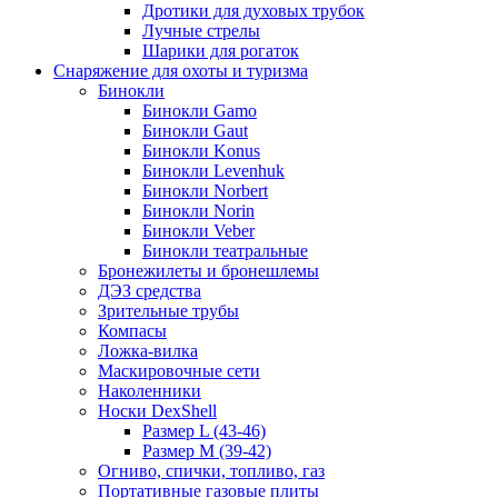
Дротики для духовых трубок
Лучные стрелы
Шарики для рогаток
Снаряжение для охоты и туризма
Бинокли
Бинокли Gamo
Бинокли Gaut
Бинокли Konus
Бинокли Levenhuk
Бинокли Norbert
Бинокли Norin
Бинокли Veber
Бинокли театральные
Бронежилеты и бронешлемы
ДЭЗ средства
Зрительные трубы
Компасы
Ложка-вилка
Маскировочные сети
Наколенники
Носки DexShell
Размер L (43-46)
Размер M (39-42)
Огниво, спички, топливо, газ
Портативные газовые плиты