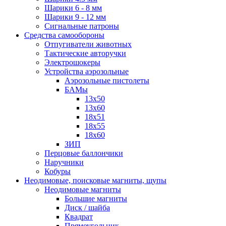
Шарики 6 - 8 мм
Шарики 9 - 12 мм
Сигнальные патроны
Средства самообороны
Отпугиватели животных
Тактические авторучки
Электрошокеры
Устройства аэрозольные
Аэрозольные пистолеты
БАМы
13х50
13х60
18х51
18х55
18х60
ЗИП
Перцовые баллончики
Наручники
Кобуры
Неодимовые, поисковые магниты, щупы
Неодимовые магниты
Большие магниты
Диск / шайба
Квадрат
Прямоугольник