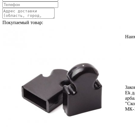
Покупаемый товар:
Наи
Зако
Ek д
арба
"Ско
МК-1