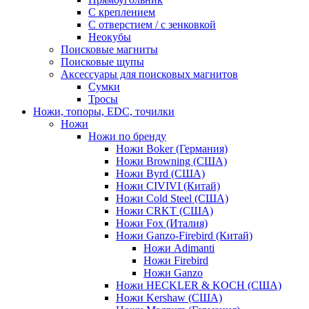
С креплением
С отверстием / с зенковкой
Неокубы
Поисковые магниты
Поисковые щупы
Аксессуары для поисковых магнитов
Сумки
Тросы
Ножи, топоры, EDC, точилки
Ножи
Ножи по бренду
Ножи Boker (Германия)
Ножи Browning (США)
Ножи Byrd (США)
Ножи CIVIVI (Китай)
Ножи Cold Steel (США)
Ножи CRKT (США)
Ножи Fox (Италия)
Ножи Ganzo-Firebird (Китай)
Ножи Adimanti
Ножи Firebird
Ножи Ganzo
Ножи HECKLER & KOCH (США)
Ножи Kershaw (США)