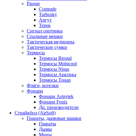
Рации
Comrade
Turbosky
Аргут
Терек
Сигнал охотника
Спальные мешки
Тактическая медицина
Тактические сумки
Термосы
Термосы Biostal
Термосы Mobicool
Термосы Nisus
Термосы Арктика
Термосы Тонар
Фляги, котелки
Фонари
Фонари Armytek
Фонари Fenix
Др. производители
Страйкбол (AirSoft)
Гранаты, дымовые шашки
Гранаты
Дымы
Мины