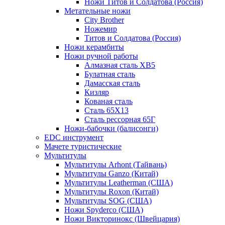
Ножи Титов и Солдатова (Россия)
Метательные ножи
City Brother
Ножемир
Титов и Солдатова (Россия)
Ножи керамбиты
Ножи ручной работы
Алмазная сталь ХВ5
Булатная сталь
Дамасская сталь
Кизляр
Кованая сталь
Сталь 65Х13
Сталь рессорная 65Г
Ножи-бабочки (балисонги)
EDC инструмент
Мачете туристические
Мультитулы
Мультитулы Arhont (Тайвань)
Мультитулы Ganzo (Китай)
Мультитулы Leatherman (США)
Мультитулы Roxon (Китай)
Мультитулы SOG (США)
Ножи Spyderco (США)
Ножи Викторинокс (Швейцария)