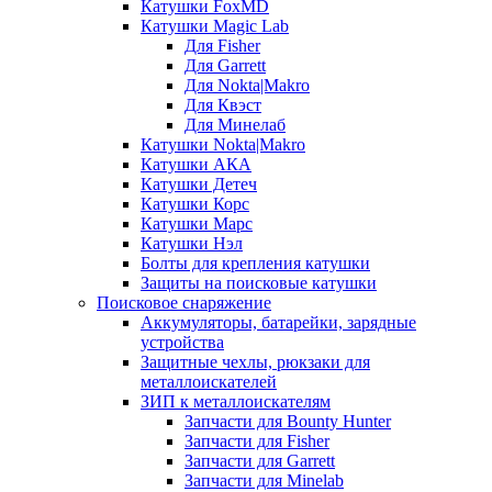
Катушки FoxMD
Катушки Magic Lab
Для Fisher
Для Garrett
Для Nokta|Makro
Для Квэст
Для Минелаб
Катушки Nokta|Makro
Катушки АКА
Катушки Детеч
Катушки Корс
Катушки Марс
Катушки Нэл
Болты для крепления катушки
Защиты на поисковые катушки
Поисковое снаряжение
Аккумуляторы, батарейки, зарядные
устройства
Защитные чехлы, рюкзаки для
металлоискателей
ЗИП к металлоискателям
Запчасти для Bounty Hunter
Запчасти для Fisher
Запчасти для Garrett
Запчасти для Minelab