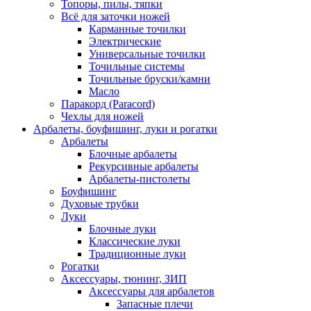
Топоры, пилы, тяпки
Всё для заточки ножей
Карманные точилки
Электрические
Универсальные точилки
Точильные системы
Точильные бруски/камни
Масло
Паракорд (Paracord)
Чехлы для ножей
Арбалеты, боуфишинг, луки и рогатки
Арбалеты
Блочные арбалеты
Рекурсивные арбалеты
Арбалеты-пистолеты
Боуфишинг
Духовые трубки
Луки
Блочные луки
Классические луки
Традиционные луки
Рогатки
Аксессуары, тюнинг, ЗИП
Аксессуары для арбалетов
Запасные плечи