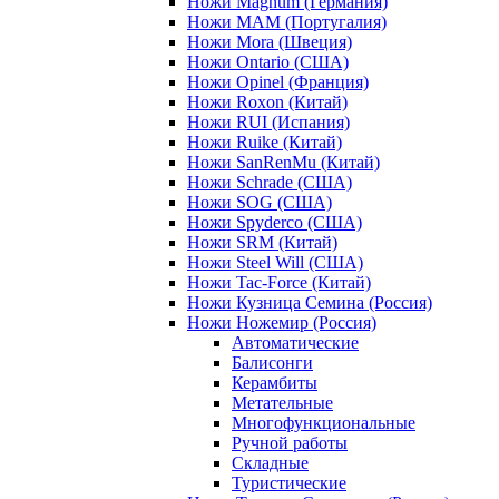
Ножи Magnum (Германия)
Ножи MAM (Португалия)
Ножи Mora (Швеция)
Ножи Ontario (США)
Ножи Opinel (Франция)
Ножи Roxon (Китай)
Ножи RUI (Испания)
Ножи Ruike (Китай)
Ножи SanRenMu (Китай)
Ножи Schrade (США)
Ножи SOG (США)
Ножи Spyderco (США)
Ножи SRM (Китай)
Ножи Steel Will (США)
Ножи Tac-Force (Китай)
Ножи Кузница Семина (Россия)
Ножи Ножемир (Россия)
Автоматические
Балисонги
Керамбиты
Метательные
Многофункциональные
Ручной работы
Складные
Туристические