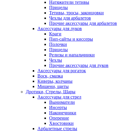
Натяжители тетивы
Прицелы
Тетивы, тросы, законцовки
Чехлы для арбалетов
Прочие аксессуары для арбалетов
Аксессуары для луков
Краги
Пип-сайты и киссеры
Полочки
Прицелы
Релизы и напальчники
Чехлы
Прочие аксессуары для луков
Аксессуары для рогаток
Воск, смазка
Киверы, колчаны
Мишени, щиты
Дротики, Стрелы, Шары
Аксессуары для стрел
Выниматели
Инсерты
Наконечники
Оперение
Хвостовики
Арбалетные стрелы