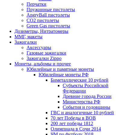
Перчатки
Пружинные пистолеты
AngryBall пистолеты
CO2 пистолеты
Green Gas пистолеты
Дозиметры, Нитратомеры
ММГ, макеты
Зажигалки
Аксессуары
Газовые зажигалки
Зажигалки Zippo
Монеты, альбомы и прочее
Юбилейные и памятные монеты
Юбилейные монеты РФ
Биметаллические 10 рублей
Субъекты Российской
Федерации
Древние города России
Министерства РФ
События и годовщины
ГВС и аналогичные 10 рублей
70 лет Победы в ВОВ
200 лет победы 1812
Олимпиада в Сочи 2014
ЧМ по футболу 2018