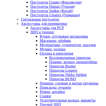
Пистолеты Gunter (Финляндия)
Пистолеты Hatsan (Турция)
Пистолеты Stalker (Китай)
Пистолеты Umarex (Германия)
Сигнальные пистолеты
Аксессуары для пневматики
Аксессуары для PCP
ЗИП и тюнинг
Курки, спусковые механизмы
Магазины, обоймы
Модераторы, удлинители, насадки
Мушки, целики
Оптика и крепления
Коллиматорные прицелы
Планки, кольца, кронштейны
Прицелы Borner
Прицелы Leapers
Прицелы Nikko Stirling
Прицелы ВОМЗ
Поршни, газовые и витые пружины
Приклады, рукояти
Ремни, антабки
Сошки
Уплотнительные кольца, манжеты
Прочий ЗИП