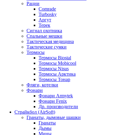
Рации
Comrade
Turbosky
Аргут
Терек
Сигнал охотника
Спальные мешки
Тактическая медицина
Тактические сумки
Термосы
Термосы Biostal
Термосы Mobicool
Термосы Nisus
Термосы Арктика
Термосы Тонар
Фляги, котелки
Фонари
Фонари Armytek
Фонари Fenix
Др. производители
Страйкбол (AirSoft)
Гранаты, дымовые шашки
Гранаты
Дымы
Мины