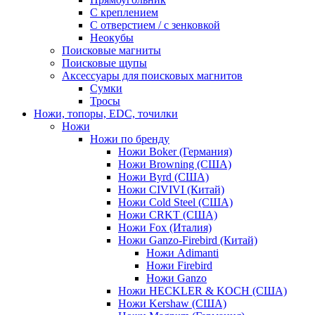
С креплением
С отверстием / с зенковкой
Неокубы
Поисковые магниты
Поисковые щупы
Аксессуары для поисковых магнитов
Сумки
Тросы
Ножи, топоры, EDC, точилки
Ножи
Ножи по бренду
Ножи Boker (Германия)
Ножи Browning (США)
Ножи Byrd (США)
Ножи CIVIVI (Китай)
Ножи Cold Steel (США)
Ножи CRKT (США)
Ножи Fox (Италия)
Ножи Ganzo-Firebird (Китай)
Ножи Adimanti
Ножи Firebird
Ножи Ganzo
Ножи HECKLER & KOCH (США)
Ножи Kershaw (США)