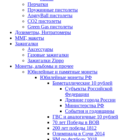
Перчатки
Пружинные пистолеты
AngryBall пистолеты
CO2 пистолеты
Green Gas пистолеты
Дозиметры, Нитратомеры
ММГ, макеты
Зажигалки
Аксессуары
Газовые зажигалки
Зажигалки Zippo
Монеты, альбомы и прочее
Юбилейные и памятные монеты
Юбилейные монеты РФ
Биметаллические 10 рублей
Субъекты Российской
Федерации
Древние города России
Министерства РФ
События и годовщины
ГВС и аналогичные 10 рублей
70 лет Победы в ВОВ
200 лет победы 1812
Олимпиада в Сочи 2014
ЧМ по футболу 2018