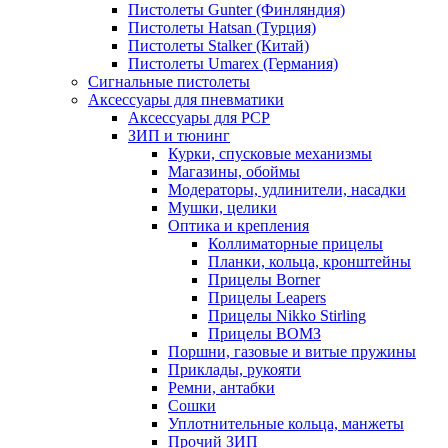
Пистолеты Gunter (Финляндия)
Пистолеты Hatsan (Турция)
Пистолеты Stalker (Китай)
Пистолеты Umarex (Германия)
Сигнальные пистолеты
Аксессуары для пневматики
Аксессуары для PCP
ЗИП и тюнинг
Курки, спусковые механизмы
Магазины, обоймы
Модераторы, удлинители, насадки
Мушки, целики
Оптика и крепления
Коллиматорные прицелы
Планки, кольца, кронштейны
Прицелы Borner
Прицелы Leapers
Прицелы Nikko Stirling
Прицелы ВОМЗ
Поршни, газовые и витые пружины
Приклады, рукояти
Ремни, антабки
Сошки
Уплотнительные кольца, манжеты
Прочий ЗИП