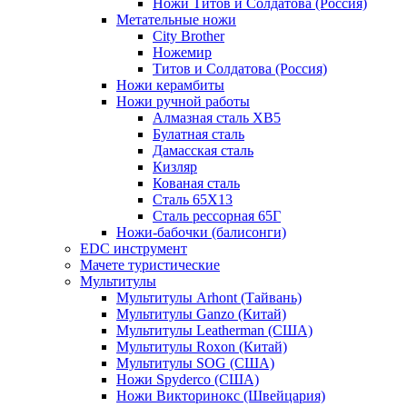
Ножи Титов и Солдатова (Россия)
Метательные ножи
City Brother
Ножемир
Титов и Солдатова (Россия)
Ножи керамбиты
Ножи ручной работы
Алмазная сталь ХВ5
Булатная сталь
Дамасская сталь
Кизляр
Кованая сталь
Сталь 65Х13
Сталь рессорная 65Г
Ножи-бабочки (балисонги)
EDC инструмент
Мачете туристические
Мультитулы
Мультитулы Arhont (Тайвань)
Мультитулы Ganzo (Китай)
Мультитулы Leatherman (США)
Мультитулы Roxon (Китай)
Мультитулы SOG (США)
Ножи Spyderco (США)
Ножи Викторинокс (Швейцария)