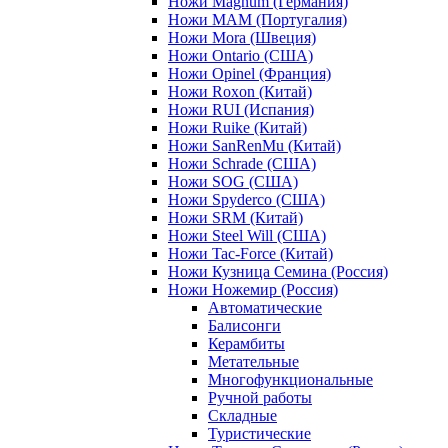
Ножи Magnum (Германия)
Ножи MAM (Португалия)
Ножи Mora (Швеция)
Ножи Ontario (США)
Ножи Opinel (Франция)
Ножи Roxon (Китай)
Ножи RUI (Испания)
Ножи Ruike (Китай)
Ножи SanRenMu (Китай)
Ножи Schrade (США)
Ножи SOG (США)
Ножи Spyderco (США)
Ножи SRM (Китай)
Ножи Steel Will (США)
Ножи Tac-Force (Китай)
Ножи Кузница Семина (Россия)
Ножи Ножемир (Россия)
Автоматические
Балисонги
Керамбиты
Метательные
Многофункциональные
Ручной работы
Складные
Туристические