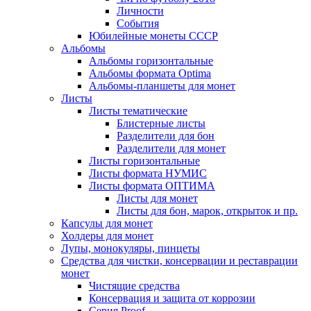
Личности
События
Юбилейные монеты СССР
Альбомы
Альбомы горизонтальные
Альбомы формата Optima
Альбомы-планшеты для монет
Листы
Листы тематические
Блистерные листы
Разделители для бон
Разделители для монет
Листы горизонтальные
Листы формата НУМИС
Листы формата ОПТИМА
Листы для монет
Листы для бон, марок, открыток и пр.
Капсулы для монет
Холдеры для монет
Лупы, монокуляры, пинцеты
Средства для чистки, консервации и реставрации
монет
Чистящие средства
Консервация и защита от коррозии
Серия Proof