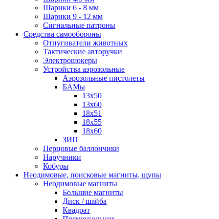
Шарики 6 - 8 мм
Шарики 9 - 12 мм
Сигнальные патроны
Средства самообороны
Отпугиватели животных
Тактические авторучки
Электрошокеры
Устройства аэрозольные
Аэрозольные пистолеты
БАМы
13х50
13х60
18х51
18х55
18х60
ЗИП
Перцовые баллончики
Наручники
Кобуры
Неодимовые, поисковые магниты, щупы
Неодимовые магниты
Большие магниты
Диск / шайба
Квадрат
Прямоугольник