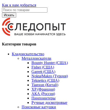
Как к нам добраться
Искать
Категории товаров
Кладоискательство
Металлоискатели
Bounty Hunter (США)
Fisher (США)
Garrett (США)
Nokta|Makro (Турция)
Teknetics (США)
Tianxun (Китай)
XP (Франция)
АКА (Россия)
Пинпоинтеры
Ручные досмотровые
Поисковые катушки