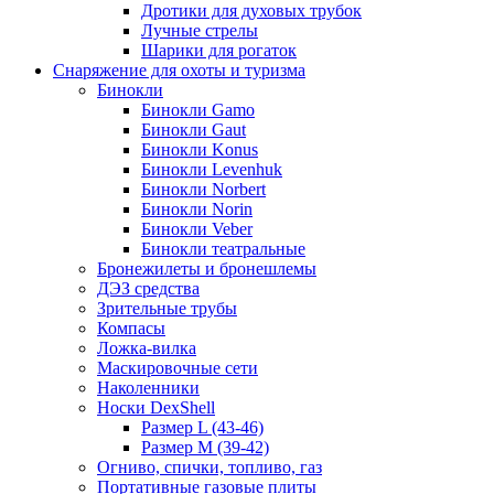
Дротики для духовых трубок
Лучные стрелы
Шарики для рогаток
Снаряжение для охоты и туризма
Бинокли
Бинокли Gamo
Бинокли Gaut
Бинокли Konus
Бинокли Levenhuk
Бинокли Norbert
Бинокли Norin
Бинокли Veber
Бинокли театральные
Бронежилеты и бронешлемы
ДЭЗ средства
Зрительные трубы
Компасы
Ложка-вилка
Маскировочные сети
Наколенники
Носки DexShell
Размер L (43-46)
Размер M (39-42)
Огниво, спички, топливо, газ
Портативные газовые плиты