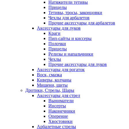
Натяжители тетивы
Прицелы
Тетивы, тросы, законцовки
Чехлы для арбалетов
Прочие аксессуары для арбалетов
Аксессуары для луков
Краги
Пип-сайты и киссеры
Полочки
Прицелы
Релизы и напальчники
Чехлы
Прочие аксессуары для луков
Аксессуары для рогаток
Воск, смазка
Киверы, колчаны
Мишени, щиты
Дротики, Стрелы, Шары
Аксессуары для стрел
Выниматели
Инсерты
Наконечники
Оперение
Хвостовики
Арбалетные стрелы