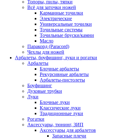
Топоры, пилы, тяпки
Всё для заточки ножей
Карманные точилки
Электрические
Универсальные точилки
Точильные системы
Точильные бруски/камни
Масло
Паракорд (Paracord)
Чехлы для ножей
Арбалеты, боуфишинг, луки и рогатки
Арбалеты
Блочные арбалеты
Рекурсивные арбалеты
Арбалеты-пистолеты
Боуфишинг
Духовые трубки
Луки
Блочные луки
Классические луки
Традиционные луки
Рогатки
Аксессуары, тюнинг, ЗИП
Аксессуары для арбалетов
Запасные плечи