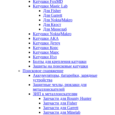
Катушки FoxMD
Катушки Magic Lab
Для Fisher
Для Garrett
Для Nokta|Makro
Для Квэст
Для Минелаб
Катушки Nokta|Makro
Катушки АКА
Катушки Детеч
Катушки Корс
Катушки Марс
Катушки Нэл
Болты для крепления катушки
Защиты на поисковые катушки
Поисковое снаряжение
Аккумуляторы, батарейки, зарядные
устройства
Защитные чехлы, рюкзаки для
металлоискателей
ЗИП к металлоискателям
Запчасти для Bounty Hunter
Запчасти для Fisher
Запчасти для Garrett
Запчасти для Minelab