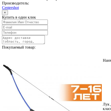
Производитель:
Centershot
×
Купить в один клик
Покупаемый товар:
Наи
Лук 
клас