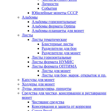
Личности
События
Юбилейные монеты СССР
Альбомы
Альбомы горизонтальные
Альбомы формата Optima
Альбомы-планшеты для монет
Листы
Листы тематические
Блистерные листы
Разделители для бон
Разделители для монет
Листы горизонтальные
Листы формата НУМИС
Листы формата ОПТИМА
Листы для монет
Листы для бон, марок, открыток и пр.
Капсулы для монет
Холдеры для монет
Лупы, монокуляры, пинцеты
Средства для чистки, консервации и реставрации
монет
Чистящие средства
Консервация и защита от коррозии
Серия Proof