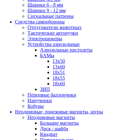
Шарики 6 - 8 мм
Шарики 9 - 12 мм
Сигнальные патроны
Средства самообороны
Отпугиватели животных
Тактические авторучки
Электрошокеры
Устройства аэрозольные
Аэрозольные пистолеты
БАМы
13х50
13х60
18х51
18х55
18х60
ЗИП
Перцовые баллончики
Наручники
Кобуры
Неодимовые, поисковые магниты, щупы
Неодимовые магниты
Большие магниты
Диск / шайба
Квадрат
Прямоугольник