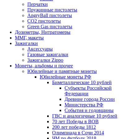
Перчатки
Пружинные пистолеты
AngryBall пистолеты
CO2 пистолеты
Green Gas пистолеты
Дозиметры, Нитратомеры
ММГ, макеты
Зажигалки
Аксессуары
Газовые зажигалки
Зажигалки Zippo
Монеты, альбомы и прочее
Юбилейные и памятные монеты
Юбилейные монеты РФ
Биметаллические 10 рублей
Субъекты Российской
Федерации
Древние города России
Министерства РФ
События и годовщины
ГВС и аналогичные 10 рублей
70 лет Победы в ВОВ
200 лет победы 1812
Олимпиада в Сочи 2014
ЧМ по футболу 2018