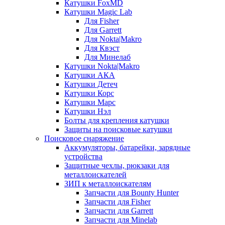
Катушки FoxMD
Катушки Magic Lab
Для Fisher
Для Garrett
Для Nokta|Makro
Для Квэст
Для Минелаб
Катушки Nokta|Makro
Катушки АКА
Катушки Детеч
Катушки Корс
Катушки Марс
Катушки Нэл
Болты для крепления катушки
Защиты на поисковые катушки
Поисковое снаряжение
Аккумуляторы, батарейки, зарядные
устройства
Защитные чехлы, рюкзаки для
металлоискателей
ЗИП к металлоискателям
Запчасти для Bounty Hunter
Запчасти для Fisher
Запчасти для Garrett
Запчасти для Minelab