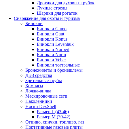
Дротики для духовых трубок
Лучные стрелы
Шарики для рогаток
Снаряжение для охоты и туризма
Бинокли
Бинокли Gamo
Бинокли Gaut
Бинокли Konus
Бинокли Levenhuk
Бинокли Norbert
Бинокли Norin
Бинокли Veber
Бинокли театральные
Бронежилеты и бронешлемы
ДЭЗ средства
Зрительные трубы
Компасы
Ложка-вилка
Маскировочные сети
Наколенники
Носки DexShell
Размер L (43-46)
Размер M (39-42)
Огниво, спички, топливо, газ
Портативные газовые плиты