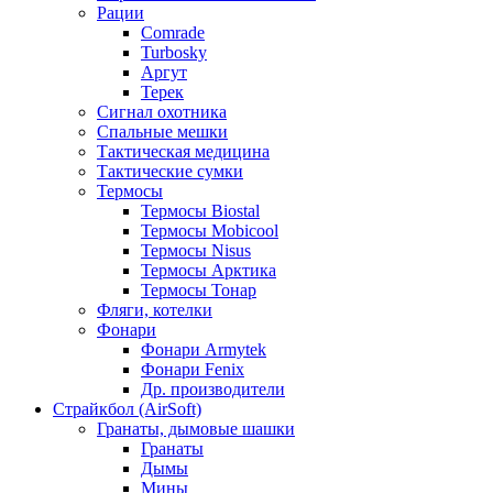
Рации
Comrade
Turbosky
Аргут
Терек
Сигнал охотника
Спальные мешки
Тактическая медицина
Тактические сумки
Термосы
Термосы Biostal
Термосы Mobicool
Термосы Nisus
Термосы Арктика
Термосы Тонар
Фляги, котелки
Фонари
Фонари Armytek
Фонари Fenix
Др. производители
Страйкбол (AirSoft)
Гранаты, дымовые шашки
Гранаты
Дымы
Мины