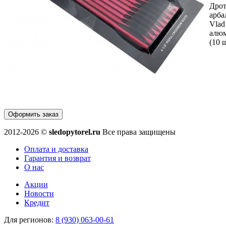
Дрот
арба
Vlad
алю
(10 ш
Оформить заказ
2012-2026 ©
sledopytorel.ru
Все права защищены
Оплата и доставка
Гарантия и возврат
О нас
Акции
Новости
Кредит
Для регионов:
8 (930) 063-00-61