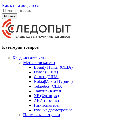
Как к нам добраться
Искать
Категории товаров
Кладоискательство
Металлоискатели
Bounty Hunter (США)
Fisher (США)
Garrett (США)
Nokta|Makro (Турция)
Teknetics (США)
Tianxun (Китай)
XP (Франция)
АКА (Россия)
Пинпоинтеры
Ручные досмотровые
Поисковые катушки