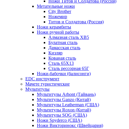
Ножи Титов и Солдатова (Россия)
Метательные ножи
City Brother
Ножемир
Титов и Солдатова (Россия)
Ножи керамбиты
Ножи ручной работы
Алмазная сталь ХВ5
Булатная сталь
Дамасская сталь
Кизляр
Кованая сталь
Сталь 65Х13
Сталь рессорная 65Г
Ножи-бабочки (балисонги)
EDC инструмент
Мачете туристические
Мультитулы
Мультитулы Arhont (Тайвань)
Мультитулы Ganzo (Китай)
Мультитулы Leatherman (США)
Мультитулы Roxon (Китай)
Мультитулы SOG (США)
Ножи Spyderco (США)
Ножи Викторинокс (Швейцария)