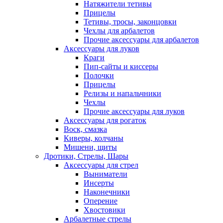
Натяжители тетивы
Прицелы
Тетивы, тросы, законцовки
Чехлы для арбалетов
Прочие аксессуары для арбалетов
Аксессуары для луков
Краги
Пип-сайты и киссеры
Полочки
Прицелы
Релизы и напальчники
Чехлы
Прочие аксессуары для луков
Аксессуары для рогаток
Воск, смазка
Киверы, колчаны
Мишени, щиты
Дротики, Стрелы, Шары
Аксессуары для стрел
Выниматели
Инсерты
Наконечники
Оперение
Хвостовики
Арбалетные стрелы