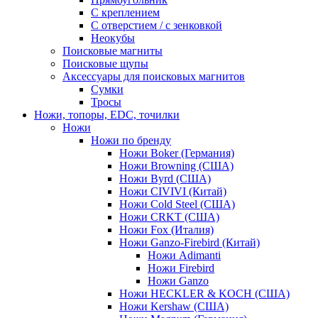
С креплением
С отверстием / с зенковкой
Неокубы
Поисковые магниты
Поисковые щупы
Аксессуары для поисковых магнитов
Сумки
Тросы
Ножи, топоры, EDC, точилки
Ножи
Ножи по бренду
Ножи Boker (Германия)
Ножи Browning (США)
Ножи Byrd (США)
Ножи CIVIVI (Китай)
Ножи Cold Steel (США)
Ножи CRKT (США)
Ножи Fox (Италия)
Ножи Ganzo-Firebird (Китай)
Ножи Adimanti
Ножи Firebird
Ножи Ganzo
Ножи HECKLER & KOCH (США)
Ножи Kershaw (США)