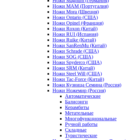
Ножи Magnum (Германия)
Ножи MAM (Португалия)
Ножи Mora (Швеция)
Ножи Ontario (США)
Ножи Opinel (Франция)
Ножи Roxon (Китай)
Ножи RUI (Испания)
Ножи Ruike (Китай)
Ножи SanRenMu (Китай)
Ножи Schrade (США)
Ножи SOG (США)
Ножи Spyderco (США)
Ножи SRM (Китай)
Ножи Steel Will (США)
Ножи Tac-Force (Китай)
Ножи Кузница Семина (Россия)
Ножи Ножемир (Россия)
Автоматические
Балисонги
Керамбиты
Метательные
Многофункциональные
Ручной работы
Складные
Туристические