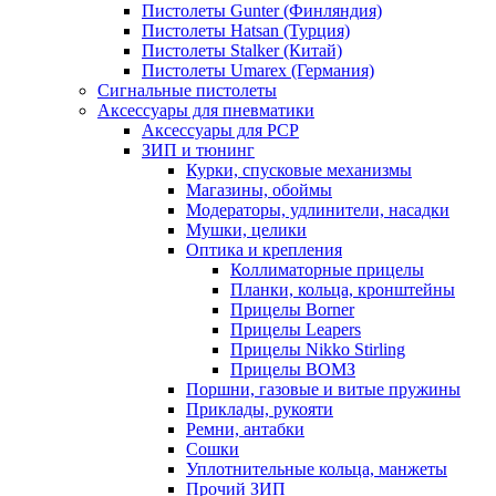
Пистолеты Gunter (Финляндия)
Пистолеты Hatsan (Турция)
Пистолеты Stalker (Китай)
Пистолеты Umarex (Германия)
Сигнальные пистолеты
Аксессуары для пневматики
Аксессуары для PCP
ЗИП и тюнинг
Курки, спусковые механизмы
Магазины, обоймы
Модераторы, удлинители, насадки
Мушки, целики
Оптика и крепления
Коллиматорные прицелы
Планки, кольца, кронштейны
Прицелы Borner
Прицелы Leapers
Прицелы Nikko Stirling
Прицелы ВОМЗ
Поршни, газовые и витые пружины
Приклады, рукояти
Ремни, антабки
Сошки
Уплотнительные кольца, манжеты
Прочий ЗИП