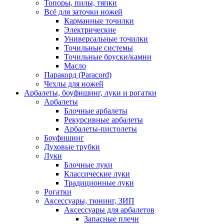
Топоры, пилы, тяпки
Всё для заточки ножей
Карманные точилки
Электрические
Универсальные точилки
Точильные системы
Точильные бруски/камни
Масло
Паракорд (Paracord)
Чехлы для ножей
Арбалеты, боуфишинг, луки и рогатки
Арбалеты
Блочные арбалеты
Рекурсивные арбалеты
Арбалеты-пистолеты
Боуфишинг
Духовые трубки
Луки
Блочные луки
Классические луки
Традиционные луки
Рогатки
Аксессуары, тюнинг, ЗИП
Аксессуары для арбалетов
Запасные плечи