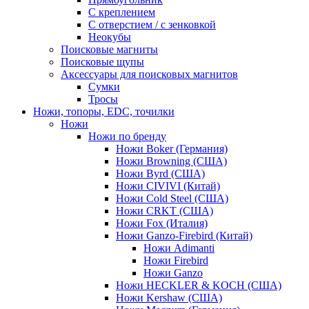
С креплением
С отверстием / с зенковкой
Неокубы
Поисковые магниты
Поисковые щупы
Аксессуары для поисковых магнитов
Сумки
Тросы
Ножи, топоры, EDC, точилки
Ножи
Ножи по бренду
Ножи Boker (Германия)
Ножи Browning (США)
Ножи Byrd (США)
Ножи CIVIVI (Китай)
Ножи Cold Steel (США)
Ножи CRKT (США)
Ножи Fox (Италия)
Ножи Ganzo-Firebird (Китай)
Ножи Adimanti
Ножи Firebird
Ножи Ganzo
Ножи HECKLER & KOCH (США)
Ножи Kershaw (США)