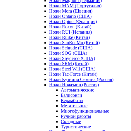
Ножи Magnum (Германия)
Ножи MAM (Португалия)
Ножи Mora (Швеция)
Ножи Ontario (США)
Ножи Opinel (Франция)
Ножи Roxon (Китай)
Ножи RUI (Испания)
Ножи Ruike (Китай)
Ножи SanRenMu (Китай)
Ножи Schrade (США)
Ножи SOG (США)
Ножи Spyderco (США)
Ножи SRM (Китай)
Ножи Steel Will (США)
Ножи Tac-Force (Китай)
Ножи Кузница Семина (Россия)
Ножи Ножемир (Россия)
Автоматические
Балисонги
Керамбиты
Метательные
Многофункциональные
Ручной работы
Складные
Туристические