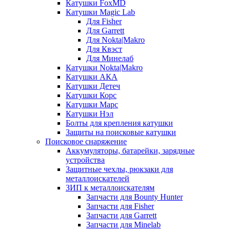
Катушки FoxMD
Катушки Magic Lab
Для Fisher
Для Garrett
Для Nokta|Makro
Для Квэст
Для Минелаб
Катушки Nokta|Makro
Катушки АКА
Катушки Детеч
Катушки Корс
Катушки Марс
Катушки Нэл
Болты для крепления катушки
Защиты на поисковые катушки
Поисковое снаряжение
Аккумуляторы, батарейки, зарядные
устройства
Защитные чехлы, рюкзаки для
металлоискателей
ЗИП к металлоискателям
Запчасти для Bounty Hunter
Запчасти для Fisher
Запчасти для Garrett
Запчасти для Minelab