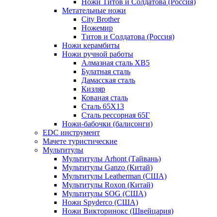
Ножи Титов и Солдатова (Россия)
Метательные ножи
City Brother
Ножемир
Титов и Солдатова (Россия)
Ножи керамбиты
Ножи ручной работы
Алмазная сталь ХВ5
Булатная сталь
Дамасская сталь
Кизляр
Кованая сталь
Сталь 65Х13
Сталь рессорная 65Г
Ножи-бабочки (балисонги)
EDC инструмент
Мачете туристические
Мультитулы
Мультитулы Arhont (Тайвань)
Мультитулы Ganzo (Китай)
Мультитулы Leatherman (США)
Мультитулы Roxon (Китай)
Мультитулы SOG (США)
Ножи Spyderco (США)
Ножи Викторинокс (Швейцария)