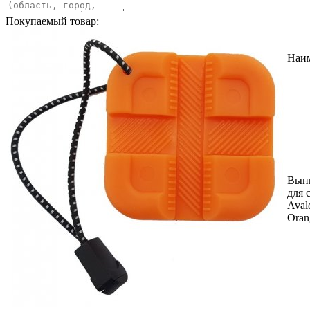
Покупаемый товар:
Наи
Вын
для 
Aval
Oran