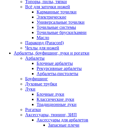
Топоры, пилы, тяпки
Всё для заточки ножей
Карманные точилки
Электрические
Универсальные точилки
Точильные системы
Точильные бруски/камни
Масло
Паракорд (Paracord)
Чехлы для ножей
Арбалеты, боуфишинг, луки и рогатки
Арбалеты
Блочные арбалеты
Рекурсивные арбалеты
Арбалеты-пистолеты
Боуфишинг
Духовые трубки
Луки
Блочные луки
Классические луки
Традиционные луки
Рогатки
Аксессуары, тюнинг, ЗИП
Аксессуары для арбалетов
Запасные плечи