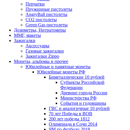
Перчатки
Пружинные пистолеты
AngryBall пистолеты
CO2 пистолеты
Green Gas пистолеты
Дозиметры, Нитратомеры
ММГ, макеты
Зажигалки
Аксессуары
Газовые зажигалки
Зажигалки Zippo
Монеты, альбомы и прочее
Юбилейные и памятные монеты
Юбилейные монеты РФ
Биметаллические 10 рублей
Субъекты Российской
Федерации
Древние города России
Министерства РФ
События и годовщины
ГВС и аналогичные 10 рублей
70 лет Победы в ВОВ
200 лет победы 1812
Олимпиада в Сочи 2014
ЧМ по футболу 2018