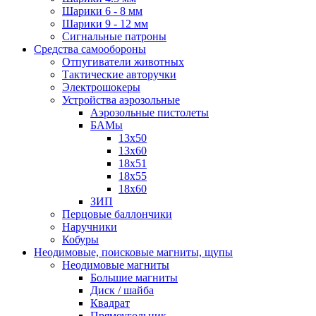
Шарики 6 - 8 мм
Шарики 9 - 12 мм
Сигнальные патроны
Средства самообороны
Отпугиватели животных
Тактические авторучки
Электрошокеры
Устройства аэрозольные
Аэрозольные пистолеты
БАМы
13х50
13х60
18х51
18х55
18х60
ЗИП
Перцовые баллончики
Наручники
Кобуры
Неодимовые, поисковые магниты, щупы
Неодимовые магниты
Большие магниты
Диск / шайба
Квадрат
Прямоугольник