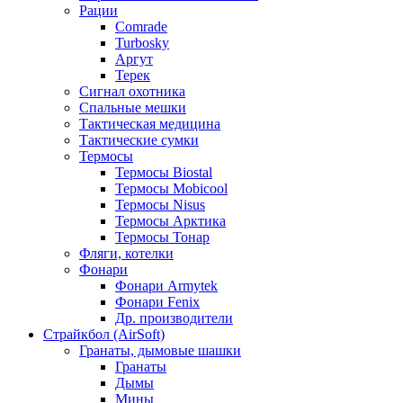
Рации
Comrade
Turbosky
Аргут
Терек
Сигнал охотника
Спальные мешки
Тактическая медицина
Тактические сумки
Термосы
Термосы Biostal
Термосы Mobicool
Термосы Nisus
Термосы Арктика
Термосы Тонар
Фляги, котелки
Фонари
Фонари Armytek
Фонари Fenix
Др. производители
Страйкбол (AirSoft)
Гранаты, дымовые шашки
Гранаты
Дымы
Мины