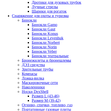
Дротики для духовых трубок
Лучные стрелы
Шарики для рогаток
Снаряжение для охоты и туризма
Бинокли
Бинокли Gamo
Бинокли Gaut
Бинокли Konus
Бинокли Levenhuk
Бинокли Norbert
Бинокли Norin
Бинокли Veber
Бинокли театральные
Бронежилеты и бронешлемы
ДЭЗ средства
Зрительные трубы
Компасы
Ложка-вилка
Маскировочные сети
Наколенники
Носки DexShell
Размер L (43-46)
Размер M (39-42)
Огниво, спички, топливо, газ
Портативные газовые плиты