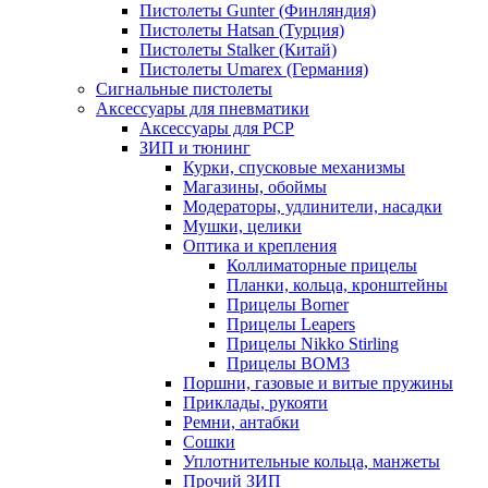
Пистолеты Gunter (Финляндия)
Пистолеты Hatsan (Турция)
Пистолеты Stalker (Китай)
Пистолеты Umarex (Германия)
Сигнальные пистолеты
Аксессуары для пневматики
Аксессуары для PCP
ЗИП и тюнинг
Курки, спусковые механизмы
Магазины, обоймы
Модераторы, удлинители, насадки
Мушки, целики
Оптика и крепления
Коллиматорные прицелы
Планки, кольца, кронштейны
Прицелы Borner
Прицелы Leapers
Прицелы Nikko Stirling
Прицелы ВОМЗ
Поршни, газовые и витые пружины
Приклады, рукояти
Ремни, антабки
Сошки
Уплотнительные кольца, манжеты
Прочий ЗИП