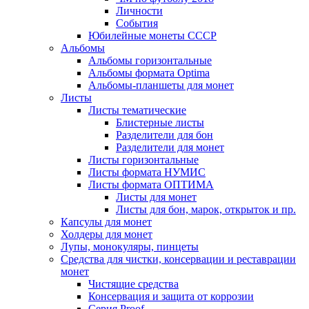
Личности
События
Юбилейные монеты СССР
Альбомы
Альбомы горизонтальные
Альбомы формата Optima
Альбомы-планшеты для монет
Листы
Листы тематические
Блистерные листы
Разделители для бон
Разделители для монет
Листы горизонтальные
Листы формата НУМИС
Листы формата ОПТИМА
Листы для монет
Листы для бон, марок, открыток и пр.
Капсулы для монет
Холдеры для монет
Лупы, монокуляры, пинцеты
Средства для чистки, консервации и реставрации
монет
Чистящие средства
Консервация и защита от коррозии
Серия Proof