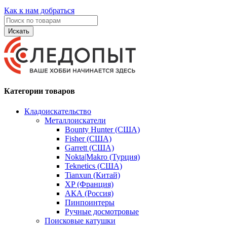
Как к нам добраться
Искать
Категории товаров
Кладоискательство
Металлоискатели
Bounty Hunter (США)
Fisher (США)
Garrett (США)
Nokta|Makro (Турция)
Teknetics (США)
Tianxun (Китай)
XP (Франция)
АКА (Россия)
Пинпоинтеры
Ручные досмотровые
Поисковые катушки