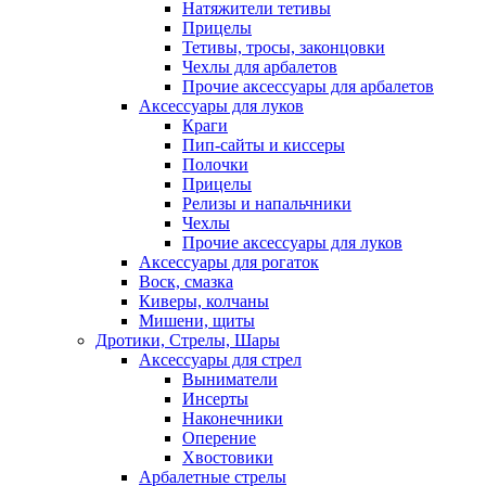
Натяжители тетивы
Прицелы
Тетивы, тросы, законцовки
Чехлы для арбалетов
Прочие аксессуары для арбалетов
Аксессуары для луков
Краги
Пип-сайты и киссеры
Полочки
Прицелы
Релизы и напальчники
Чехлы
Прочие аксессуары для луков
Аксессуары для рогаток
Воск, смазка
Киверы, колчаны
Мишени, щиты
Дротики, Стрелы, Шары
Аксессуары для стрел
Выниматели
Инсерты
Наконечники
Оперение
Хвостовики
Арбалетные стрелы