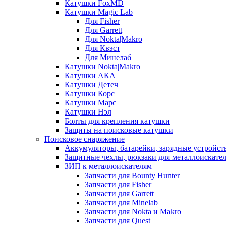
Катушки FoxMD
Катушки Magic Lab
Для Fisher
Для Garrett
Для Nokta|Makro
Для Квэст
Для Минелаб
Катушки Nokta|Makro
Катушки АКА
Катушки Детеч
Катушки Корс
Катушки Марс
Катушки Нэл
Болты для крепления катушки
Защиты на поисковые катушки
Поисковое снаряжение
Аккумуляторы, батарейки, зарядные устройст
Защитные чехлы, рюкзаки для металлоискате
ЗИП к металлоискателям
Запчасти для Bounty Hunter
Запчасти для Fisher
Запчасти для Garrett
Запчасти для Minelab
Запчасти для Nokta и Makro
Запчасти для Quest