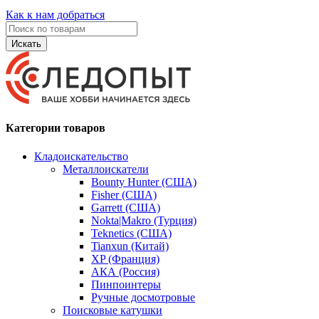
Как к нам добраться
Искать
Категории товаров
Кладоискательство
Металлоискатели
Bounty Hunter (США)
Fisher (США)
Garrett (США)
Nokta|Makro (Турция)
Teknetics (США)
Tianxun (Китай)
XP (Франция)
АКА (Россия)
Пинпоинтеры
Ручные досмотровые
Поисковые катушки