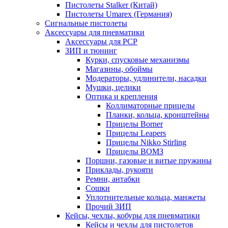
Пистолеты Stalker (Китай)
Пистолеты Umarex (Германия)
Сигнальные пистолеты
Аксессуары для пневматики
Аксессуары для PCP
ЗИП и тюнинг
Курки, спусковые механизмы
Магазины, обоймы
Модераторы, удлинители, насадки
Мушки, целики
Оптика и крепления
Коллиматорные прицелы
Планки, кольца, кронштейны
Прицелы Borner
Прицелы Leapers
Прицелы Nikko Stirling
Прицелы ВОМЗ
Поршни, газовые и витые пружины
Приклады, рукояти
Ремни, антабки
Сошки
Уплотнительные кольца, манжеты
Прочий ЗИП
Кейсы, чехлы, кобуры для пневматики
Кейсы и чехлы для пистолетов