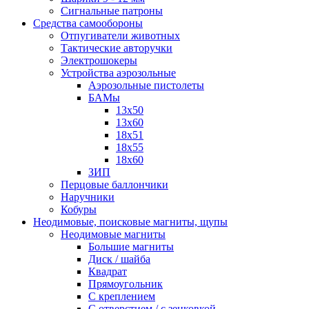
Сигнальные патроны
Средства самообороны
Отпугиватели животных
Тактические авторучки
Электрошокеры
Устройства аэрозольные
Аэрозольные пистолеты
БАМы
13х50
13х60
18х51
18х55
18х60
ЗИП
Перцовые баллончики
Наручники
Кобуры
Неодимовые, поисковые магниты, щупы
Неодимовые магниты
Большие магниты
Диск / шайба
Квадрат
Прямоугольник
С креплением
С отверстием / с зенковкой