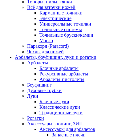
Топоры, пилы, тяпки
Всё для заточки ножей
Карманные точилки
Электрические
Универсальные точилки
Точильные системы
Точильные бруски/камни
Масло
Паракорд (Paracord)
Чехлы для ножей
Арбалеты, боуфишинг, луки и рогатки
Арбалеты
Блочные арбалеты
Рекурсивные арбалеты
Арбалеты-пистолеты
Боуфишинг
Духовые трубки
Луки
Блочные луки
Классические луки
Традиционные луки
Рогатки
Аксессуары, тюнинг, ЗИП
Аксессуары для арбалетов
Запасные плечи