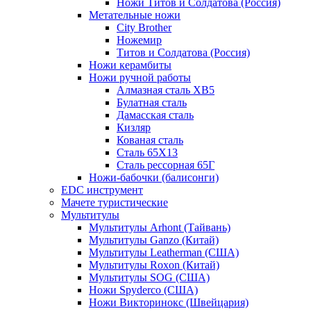
Ножи Титов и Солдатова (Россия)
Метательные ножи
City Brother
Ножемир
Титов и Солдатова (Россия)
Ножи керамбиты
Ножи ручной работы
Алмазная сталь ХВ5
Булатная сталь
Дамасская сталь
Кизляр
Кованая сталь
Сталь 65Х13
Сталь рессорная 65Г
Ножи-бабочки (балисонги)
EDC инструмент
Мачете туристические
Мультитулы
Мультитулы Arhont (Тайвань)
Мультитулы Ganzo (Китай)
Мультитулы Leatherman (США)
Мультитулы Roxon (Китай)
Мультитулы SOG (США)
Ножи Spyderco (США)
Ножи Викторинокс (Швейцария)