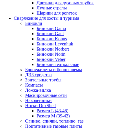
Дротики для духовых трубок
Лучные стрелы
Шарики для рогаток
Снаряжение для охоты и туризма
Бинокли
Бинокли Gamo
Бинокли Gaut
Бинокли Konus
Бинокли Levenhuk
Бинокли Norbert
Бинокли Norin
Бинокли Veber
Бинокли театральные
Бронежилеты и бронешлемы
ДЭЗ средства
Зрительные трубы
Компасы
Ложка-вилка
Маскировочные сети
Наколенники
Носки DexShell
Размер L (43-46)
Размер M (39-42)
Огниво, спички, топливо, газ
Портативные газовые плиты