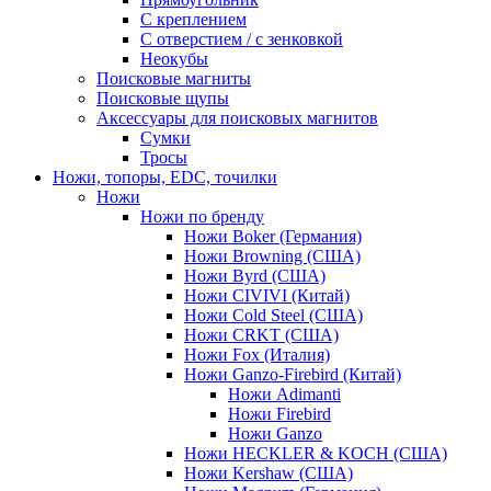
С креплением
С отверстием / с зенковкой
Неокубы
Поисковые магниты
Поисковые щупы
Аксессуары для поисковых магнитов
Сумки
Тросы
Ножи, топоры, EDC, точилки
Ножи
Ножи по бренду
Ножи Boker (Германия)
Ножи Browning (США)
Ножи Byrd (США)
Ножи CIVIVI (Китай)
Ножи Cold Steel (США)
Ножи CRKT (США)
Ножи Fox (Италия)
Ножи Ganzo-Firebird (Китай)
Ножи Adimanti
Ножи Firebird
Ножи Ganzo
Ножи HECKLER & KOCH (США)
Ножи Kershaw (США)