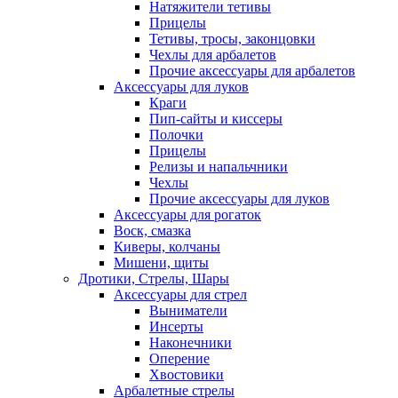
Натяжители тетивы
Прицелы
Тетивы, тросы, законцовки
Чехлы для арбалетов
Прочие аксессуары для арбалетов
Аксессуары для луков
Краги
Пип-сайты и киссеры
Полочки
Прицелы
Релизы и напальчники
Чехлы
Прочие аксессуары для луков
Аксессуары для рогаток
Воск, смазка
Киверы, колчаны
Мишени, щиты
Дротики, Стрелы, Шары
Аксессуары для стрел
Выниматели
Инсерты
Наконечники
Оперение
Хвостовики
Арбалетные стрелы