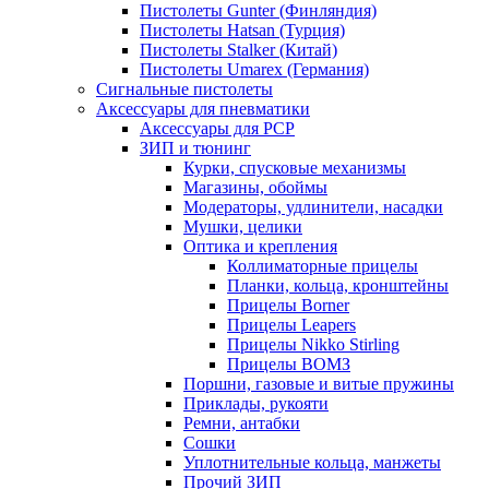
Пистолеты Gunter (Финляндия)
Пистолеты Hatsan (Турция)
Пистолеты Stalker (Китай)
Пистолеты Umarex (Германия)
Сигнальные пистолеты
Аксессуары для пневматики
Аксессуары для PCP
ЗИП и тюнинг
Курки, спусковые механизмы
Магазины, обоймы
Модераторы, удлинители, насадки
Мушки, целики
Оптика и крепления
Коллиматорные прицелы
Планки, кольца, кронштейны
Прицелы Borner
Прицелы Leapers
Прицелы Nikko Stirling
Прицелы ВОМЗ
Поршни, газовые и витые пружины
Приклады, рукояти
Ремни, антабки
Сошки
Уплотнительные кольца, манжеты
Прочий ЗИП