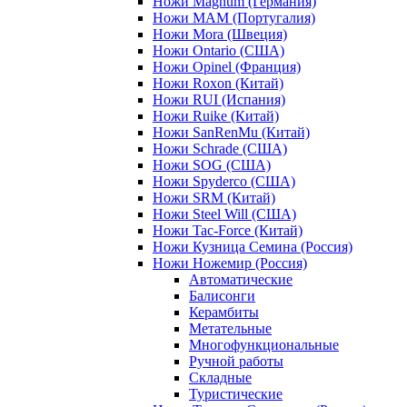
Ножи Magnum (Германия)
Ножи MAM (Португалия)
Ножи Mora (Швеция)
Ножи Ontario (США)
Ножи Opinel (Франция)
Ножи Roxon (Китай)
Ножи RUI (Испания)
Ножи Ruike (Китай)
Ножи SanRenMu (Китай)
Ножи Schrade (США)
Ножи SOG (США)
Ножи Spyderco (США)
Ножи SRM (Китай)
Ножи Steel Will (США)
Ножи Tac-Force (Китай)
Ножи Кузница Семина (Россия)
Ножи Ножемир (Россия)
Автоматические
Балисонги
Керамбиты
Метательные
Многофункциональные
Ручной работы
Складные
Туристические