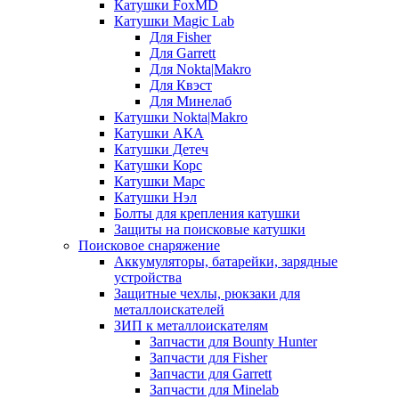
Катушки FoxMD
Катушки Magic Lab
Для Fisher
Для Garrett
Для Nokta|Makro
Для Квэст
Для Минелаб
Катушки Nokta|Makro
Катушки АКА
Катушки Детеч
Катушки Корс
Катушки Марс
Катушки Нэл
Болты для крепления катушки
Защиты на поисковые катушки
Поисковое снаряжение
Аккумуляторы, батарейки, зарядные
устройства
Защитные чехлы, рюкзаки для
металлоискателей
ЗИП к металлоискателям
Запчасти для Bounty Hunter
Запчасти для Fisher
Запчасти для Garrett
Запчасти для Minelab