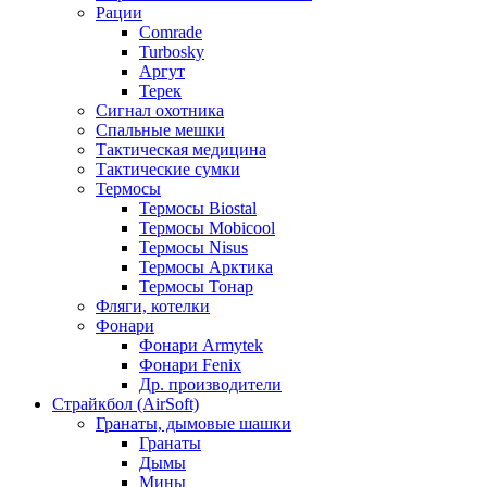
Рации
Comrade
Turbosky
Аргут
Терек
Сигнал охотника
Спальные мешки
Тактическая медицина
Тактические сумки
Термосы
Термосы Biostal
Термосы Mobicool
Термосы Nisus
Термосы Арктика
Термосы Тонар
Фляги, котелки
Фонари
Фонари Armytek
Фонари Fenix
Др. производители
Страйкбол (AirSoft)
Гранаты, дымовые шашки
Гранаты
Дымы
Мины