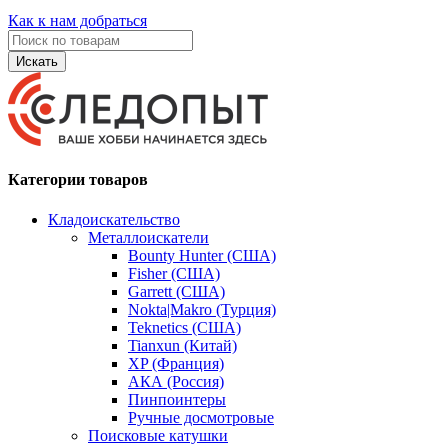
Как к нам добраться
Искать
Категории товаров
Кладоискательство
Металлоискатели
Bounty Hunter (США)
Fisher (США)
Garrett (США)
Nokta|Makro (Турция)
Teknetics (США)
Tianxun (Китай)
XP (Франция)
АКА (Россия)
Пинпоинтеры
Ручные досмотровые
Поисковые катушки