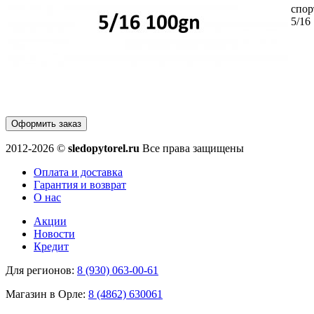
спо
5/16
Оформить заказ
2012-2026 ©
sledopytorel.ru
Все права защищены
Оплата и доставка
Гарантия и возврат
О нас
Акции
Новости
Кредит
Для регионов:
8 (930) 063-00-61
Магазин в Орле:
8 (4862) 630061