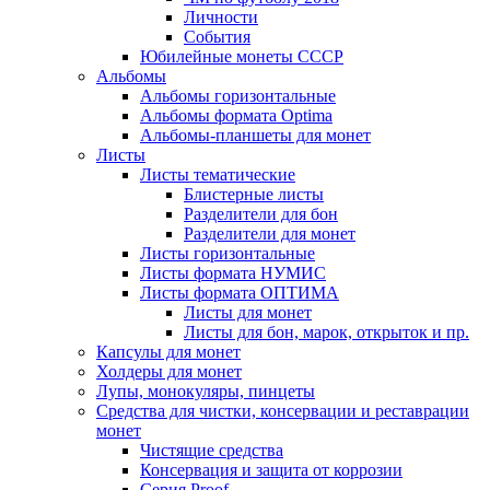
Личности
События
Юбилейные монеты СССР
Альбомы
Альбомы горизонтальные
Альбомы формата Optima
Альбомы-планшеты для монет
Листы
Листы тематические
Блистерные листы
Разделители для бон
Разделители для монет
Листы горизонтальные
Листы формата НУМИС
Листы формата ОПТИМА
Листы для монет
Листы для бон, марок, открыток и пр.
Капсулы для монет
Холдеры для монет
Лупы, монокуляры, пинцеты
Средства для чистки, консервации и реставрации
монет
Чистящие средства
Консервация и защита от коррозии
Серия Proof