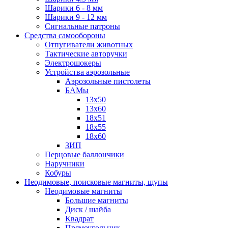
Шарики 6 - 8 мм
Шарики 9 - 12 мм
Сигнальные патроны
Средства самообороны
Отпугиватели животных
Тактические авторучки
Электрошокеры
Устройства аэрозольные
Аэрозольные пистолеты
БАМы
13х50
13х60
18х51
18х55
18х60
ЗИП
Перцовые баллончики
Наручники
Кобуры
Неодимовые, поисковые магниты, щупы
Неодимовые магниты
Большие магниты
Диск / шайба
Квадрат
Прямоугольник