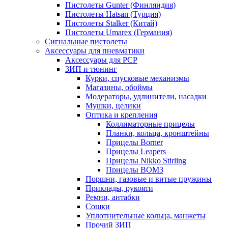
Пистолеты Gunter (Финляндия)
Пистолеты Hatsan (Турция)
Пистолеты Stalker (Китай)
Пистолеты Umarex (Германия)
Сигнальные пистолеты
Аксессуары для пневматики
Аксессуары для PCP
ЗИП и тюнинг
Курки, спусковые механизмы
Магазины, обоймы
Модераторы, удлинители, насадки
Мушки, целики
Оптика и крепления
Коллиматорные прицелы
Планки, кольца, кронштейны
Прицелы Borner
Прицелы Leapers
Прицелы Nikko Stirling
Прицелы ВОМЗ
Поршни, газовые и витые пружины
Приклады, рукояти
Ремни, антабки
Сошки
Уплотнительные кольца, манжеты
Прочий ЗИП