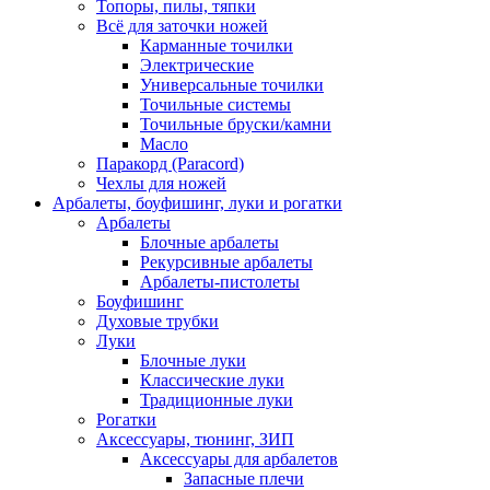
Топоры, пилы, тяпки
Всё для заточки ножей
Карманные точилки
Электрические
Универсальные точилки
Точильные системы
Точильные бруски/камни
Масло
Паракорд (Paracord)
Чехлы для ножей
Арбалеты, боуфишинг, луки и рогатки
Арбалеты
Блочные арбалеты
Рекурсивные арбалеты
Арбалеты-пистолеты
Боуфишинг
Духовые трубки
Луки
Блочные луки
Классические луки
Традиционные луки
Рогатки
Аксессуары, тюнинг, ЗИП
Аксессуары для арбалетов
Запасные плечи