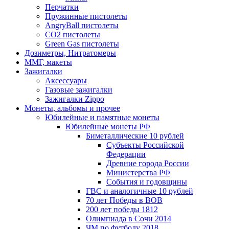
Перчатки
Пружинные пистолеты
AngryBall пистолеты
CO2 пистолеты
Green Gas пистолеты
Дозиметры, Нитратомеры
ММГ, макеты
Зажигалки
Аксессуары
Газовые зажигалки
Зажигалки Zippo
Монеты, альбомы и прочее
Юбилейные и памятные монеты
Юбилейные монеты РФ
Биметаллические 10 рублей
Субъекты Российской
Федерации
Древние города России
Министерства РФ
События и годовщины
ГВС и аналогичные 10 рублей
70 лет Победы в ВОВ
200 лет победы 1812
Олимпиада в Сочи 2014
ЧМ по футболу 2018