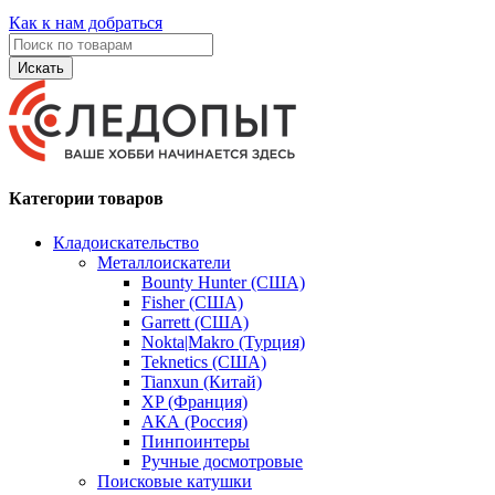
Как к нам добраться
Искать
Категории товаров
Кладоискательство
Металлоискатели
Bounty Hunter (США)
Fisher (США)
Garrett (США)
Nokta|Makro (Турция)
Teknetics (США)
Tianxun (Китай)
XP (Франция)
АКА (Россия)
Пинпоинтеры
Ручные досмотровые
Поисковые катушки