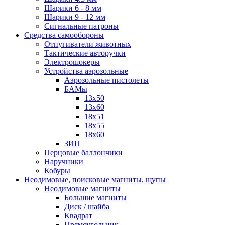
Шарики 6 - 8 мм
Шарики 9 - 12 мм
Сигнальные патроны
Средства самообороны
Отпугиватели животных
Тактические авторучки
Электрошокеры
Устройства аэрозольные
Аэрозольные пистолеты
БАМы
13х50
13х60
18х51
18х55
18х60
ЗИП
Перцовые баллончики
Наручники
Кобуры
Неодимовые, поисковые магниты, щупы
Неодимовые магниты
Большие магниты
Диск / шайба
Квадрат
Прямоугольник