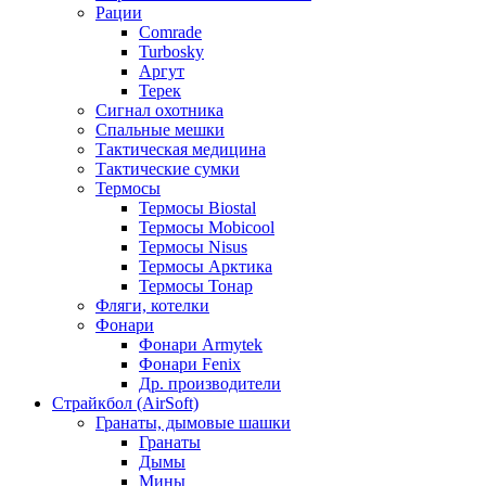
Рации
Comrade
Turbosky
Аргут
Терек
Сигнал охотника
Спальные мешки
Тактическая медицина
Тактические сумки
Термосы
Термосы Biostal
Термосы Mobicool
Термосы Nisus
Термосы Арктика
Термосы Тонар
Фляги, котелки
Фонари
Фонари Armytek
Фонари Fenix
Др. производители
Страйкбол (AirSoft)
Гранаты, дымовые шашки
Гранаты
Дымы
Мины