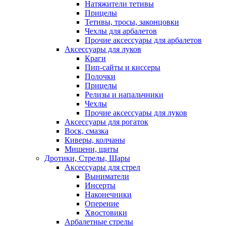
Натяжители тетивы
Прицелы
Тетивы, тросы, законцовки
Чехлы для арбалетов
Прочие аксессуары для арбалетов
Аксессуары для луков
Краги
Пип-сайты и киссеры
Полочки
Прицелы
Релизы и напальчники
Чехлы
Прочие аксессуары для луков
Аксессуары для рогаток
Воск, смазка
Киверы, колчаны
Мишени, щиты
Дротики, Стрелы, Шары
Аксессуары для стрел
Выниматели
Инсерты
Наконечники
Оперение
Хвостовики
Арбалетные стрелы