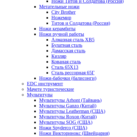
Ножи Титов и Солдатова (Россия)
Метательные ножи
City Brother
Ножемир
Титов и Солдатова (Россия)
Ножи керамбиты
Ножи ручной работы
Алмазная сталь ХВ5
Булатная сталь
Дамасская сталь
Кизляр
Кованая сталь
Сталь 65Х13
Сталь рессорная 65Г
Ножи-бабочки (балисонги)
EDC инструмент
Мачете туристические
Мультитулы
Мультитулы Arhont (Тайвань)
Мультитулы Ganzo (Китай)
Мультитулы Leatherman (США)
Мультитулы Roxon (Китай)
Мультитулы SOG (США)
Ножи Spyderco (США)
Ножи Викторинокс (Швейцария)