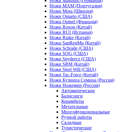
Ножи Magnum (Германия)
Ножи MAM (Португалия)
Ножи Mora (Швеция)
Ножи Ontario (США)
Ножи Opinel (Франция)
Ножи Roxon (Китай)
Ножи RUI (Испания)
Ножи Ruike (Китай)
Ножи SanRenMu (Китай)
Ножи Schrade (США)
Ножи SOG (США)
Ножи Spyderco (США)
Ножи SRM (Китай)
Ножи Steel Will (США)
Ножи Tac-Force (Китай)
Ножи Кузница Семина (Россия)
Ножи Ножемир (Россия)
Автоматические
Балисонги
Керамбиты
Метательные
Многофункциональные
Ручной работы
Складные
Туристические