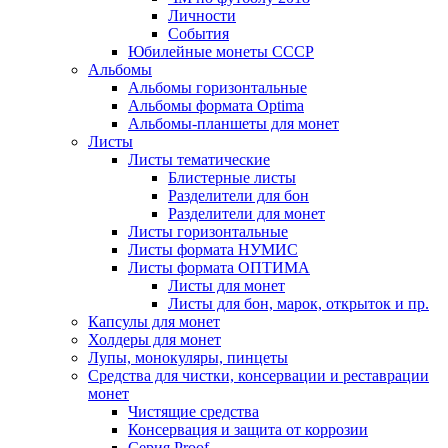
Личности
События
Юбилейные монеты СССР
Альбомы
Альбомы горизонтальные
Альбомы формата Optima
Альбомы-планшеты для монет
Листы
Листы тематические
Блистерные листы
Разделители для бон
Разделители для монет
Листы горизонтальные
Листы формата НУМИС
Листы формата ОПТИМА
Листы для монет
Листы для бон, марок, открыток и пр.
Капсулы для монет
Холдеры для монет
Лупы, монокуляры, пинцеты
Средства для чистки, консервации и реставрации
монет
Чистящие средства
Консервация и защита от коррозии
Серия Proof