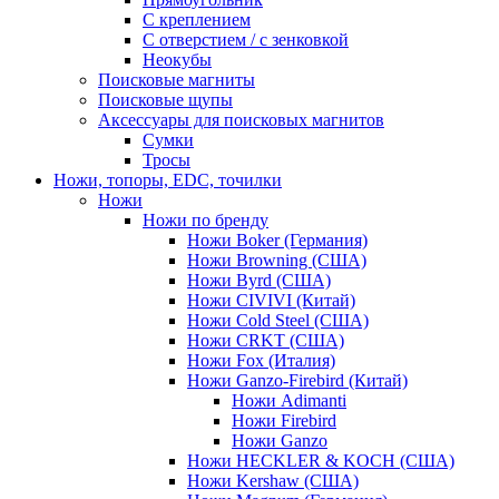
С креплением
С отверстием / с зенковкой
Неокубы
Поисковые магниты
Поисковые щупы
Аксессуары для поисковых магнитов
Сумки
Тросы
Ножи, топоры, EDC, точилки
Ножи
Ножи по бренду
Ножи Boker (Германия)
Ножи Browning (США)
Ножи Byrd (США)
Ножи CIVIVI (Китай)
Ножи Cold Steel (США)
Ножи CRKT (США)
Ножи Fox (Италия)
Ножи Ganzo-Firebird (Китай)
Ножи Adimanti
Ножи Firebird
Ножи Ganzo
Ножи HECKLER & KOCH (США)
Ножи Kershaw (США)