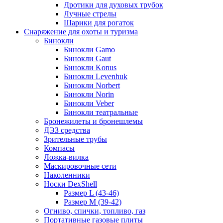
Дротики для духовых трубок
Лучные стрелы
Шарики для рогаток
Снаряжение для охоты и туризма
Бинокли
Бинокли Gamo
Бинокли Gaut
Бинокли Konus
Бинокли Levenhuk
Бинокли Norbert
Бинокли Norin
Бинокли Veber
Бинокли театральные
Бронежилеты и бронешлемы
ДЭЗ средства
Зрительные трубы
Компасы
Ложка-вилка
Маскировочные сети
Наколенники
Носки DexShell
Размер L (43-46)
Размер M (39-42)
Огниво, спички, топливо, газ
Портативные газовые плиты