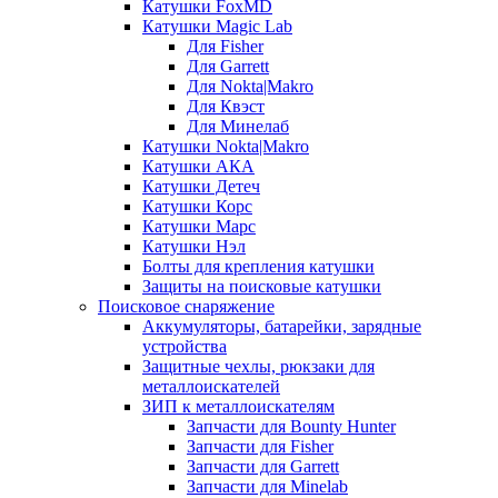
Катушки FoxMD
Катушки Magic Lab
Для Fisher
Для Garrett
Для Nokta|Makro
Для Квэст
Для Минелаб
Катушки Nokta|Makro
Катушки АКА
Катушки Детеч
Катушки Корс
Катушки Марс
Катушки Нэл
Болты для крепления катушки
Защиты на поисковые катушки
Поисковое снаряжение
Аккумуляторы, батарейки, зарядные
устройства
Защитные чехлы, рюкзаки для
металлоискателей
ЗИП к металлоискателям
Запчасти для Bounty Hunter
Запчасти для Fisher
Запчасти для Garrett
Запчасти для Minelab