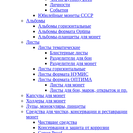
Личности
События
Юбилейные монеты СССР
Альбомы
Альбомы горизонтальные
Альбомы формата Optima
Альбомы-планшеты для монет
Листы
Листы тематические
Блистерные листы
Разделители для бон
Разделители для монет
Листы горизонтальные
Листы формата НУМИС
Листы формата ОПТИМА
Листы для монет
Листы для бон, марок, открыток и пр.
Капсулы для монет
Холдеры для монет
Лупы, монокуляры, пинцеты
Средства для чистки, консервации и реставрации
монет
Чистящие средства
Консервация и защита от коррозии
Серия Proof