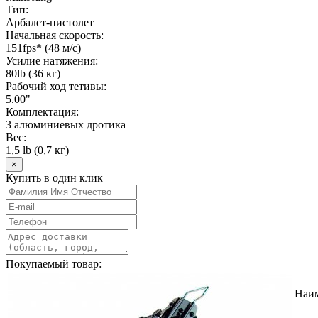
Тип:
Арбалет-пистолет
Начальная скорость:
151fps* (48 м/с)
Усилие натяжения:
80lb (36 кг)
Рабочий ход тетивы:
5.00"
Комплектация:
3 алюминиевых дротика
Вес:
1,5 lb (0,7 кг)
×
Купить в один клик
Покупаемый товар:
Наи