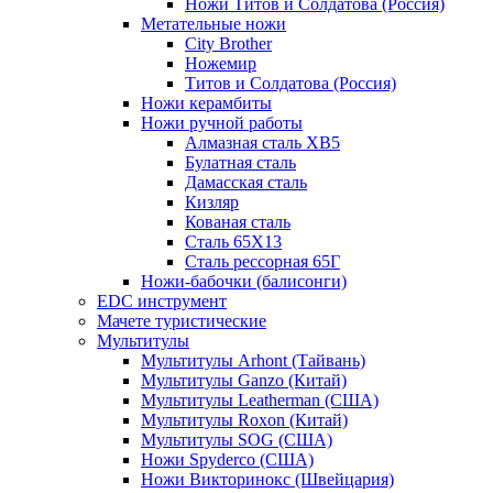
Ножи Титов и Солдатова (Россия)
Метательные ножи
City Brother
Ножемир
Титов и Солдатова (Россия)
Ножи керамбиты
Ножи ручной работы
Алмазная сталь ХВ5
Булатная сталь
Дамасская сталь
Кизляр
Кованая сталь
Сталь 65Х13
Сталь рессорная 65Г
Ножи-бабочки (балисонги)
EDC инструмент
Мачете туристические
Мультитулы
Мультитулы Arhont (Тайвань)
Мультитулы Ganzo (Китай)
Мультитулы Leatherman (США)
Мультитулы Roxon (Китай)
Мультитулы SOG (США)
Ножи Spyderco (США)
Ножи Викторинокс (Швейцария)