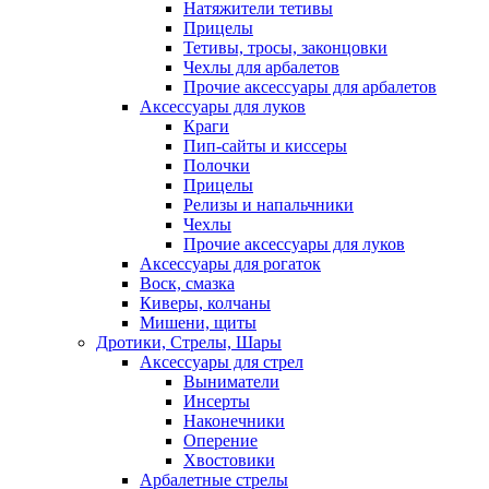
Натяжители тетивы
Прицелы
Тетивы, тросы, законцовки
Чехлы для арбалетов
Прочие аксессуары для арбалетов
Аксессуары для луков
Краги
Пип-сайты и киссеры
Полочки
Прицелы
Релизы и напальчники
Чехлы
Прочие аксессуары для луков
Аксессуары для рогаток
Воск, смазка
Киверы, колчаны
Мишени, щиты
Дротики, Стрелы, Шары
Аксессуары для стрел
Выниматели
Инсерты
Наконечники
Оперение
Хвостовики
Арбалетные стрелы