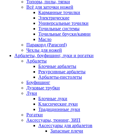
Топоры, пилы, тяпки
Всё для заточки ножей
Карманные точилки
Электрические
Универсальные точилки
Точильные системы
Точильные бруски/камни
Масло
Паракорд (Paracord)
Чехлы для ножей
Арбалеты, боуфишинг, луки и рогатки
Арбалеты
Блочные арбалеты
Рекурсивные арбалеты
Арбалеты-пистолеты
Боуфишинг
Духовые трубки
Луки
Блочные луки
Классические луки
Традиционные луки
Рогатки
Аксессуары, тюнинг, ЗИП
Аксессуары для арбалетов
Запасные плечи