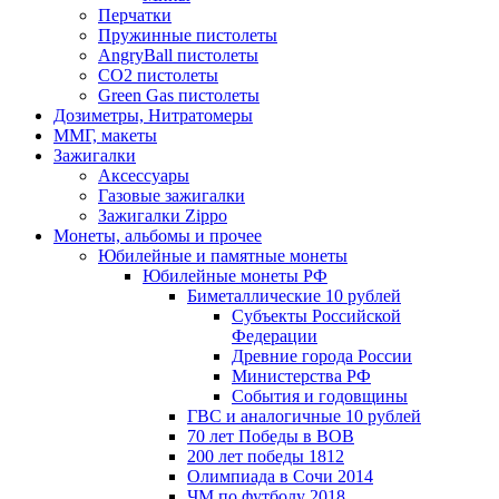
Перчатки
Пружинные пистолеты
AngryBall пистолеты
CO2 пистолеты
Green Gas пистолеты
Дозиметры, Нитратомеры
ММГ, макеты
Зажигалки
Аксессуары
Газовые зажигалки
Зажигалки Zippo
Монеты, альбомы и прочее
Юбилейные и памятные монеты
Юбилейные монеты РФ
Биметаллические 10 рублей
Субъекты Российской
Федерации
Древние города России
Министерства РФ
События и годовщины
ГВС и аналогичные 10 рублей
70 лет Победы в ВОВ
200 лет победы 1812
Олимпиада в Сочи 2014
ЧМ по футболу 2018