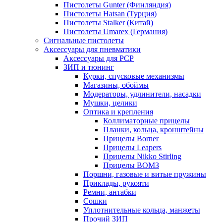
Пистолеты Gunter (Финляндия)
Пистолеты Hatsan (Турция)
Пистолеты Stalker (Китай)
Пистолеты Umarex (Германия)
Сигнальные пистолеты
Аксессуары для пневматики
Аксессуары для PCP
ЗИП и тюнинг
Курки, спусковые механизмы
Магазины, обоймы
Модераторы, удлинители, насадки
Мушки, целики
Оптика и крепления
Коллиматорные прицелы
Планки, кольца, кронштейны
Прицелы Borner
Прицелы Leapers
Прицелы Nikko Stirling
Прицелы ВОМЗ
Поршни, газовые и витые пружины
Приклады, рукояти
Ремни, антабки
Сошки
Уплотнительные кольца, манжеты
Прочий ЗИП