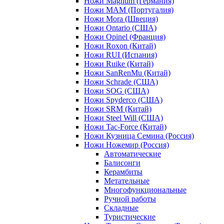
Ножи Magnum (Германия)
Ножи MAM (Португалия)
Ножи Mora (Швеция)
Ножи Ontario (США)
Ножи Opinel (Франция)
Ножи Roxon (Китай)
Ножи RUI (Испания)
Ножи Ruike (Китай)
Ножи SanRenMu (Китай)
Ножи Schrade (США)
Ножи SOG (США)
Ножи Spyderco (США)
Ножи SRM (Китай)
Ножи Steel Will (США)
Ножи Tac-Force (Китай)
Ножи Кузница Семина (Россия)
Ножи Ножемир (Россия)
Автоматические
Балисонги
Керамбиты
Метательные
Многофункциональные
Ручной работы
Складные
Туристические