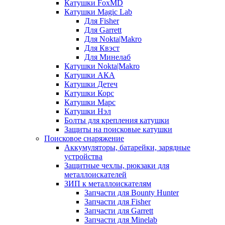
Катушки FoxMD
Катушки Magic Lab
Для Fisher
Для Garrett
Для Nokta|Makro
Для Квэст
Для Минелаб
Катушки Nokta|Makro
Катушки АКА
Катушки Детеч
Катушки Корс
Катушки Марс
Катушки Нэл
Болты для крепления катушки
Защиты на поисковые катушки
Поисковое снаряжение
Аккумуляторы, батарейки, зарядные
устройства
Защитные чехлы, рюкзаки для
металлоискателей
ЗИП к металлоискателям
Запчасти для Bounty Hunter
Запчасти для Fisher
Запчасти для Garrett
Запчасти для Minelab