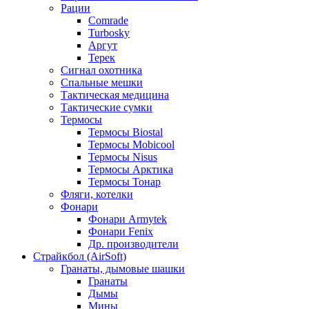
Рации
Comrade
Turbosky
Аргут
Терек
Сигнал охотника
Спальные мешки
Тактическая медицина
Тактические сумки
Термосы
Термосы Biostal
Термосы Mobicool
Термосы Nisus
Термосы Арктика
Термосы Тонар
Фляги, котелки
Фонари
Фонари Armytek
Фонари Fenix
Др. производители
Страйкбол (AirSoft)
Гранаты, дымовые шашки
Гранаты
Дымы
Мины