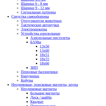
Шарики 6 - 8 мм
Шарики 9 - 12 мм
Сигнальные патроны
Средства самообороны
Отпугиватели животных
Тактические авторучки
Электрошокеры
Устройства аэрозольные
Аэрозольные пистолеты
БАМы
13х50
13х60
18х51
18х55
18х60
ЗИП
Перцовые баллончики
Наручники
Кобуры
Неодимовые, поисковые магниты, щупы
Неодимовые магниты
Большие магниты
Диск / шайба
Квадрат
Прямоугольник