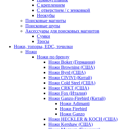
С креплением
С отверстием / с зенковкой
Неокубы
Поисковые магниты
Поисковые щупы
Аксессуары для поисковых магнитов
Сумки
Тросы
Ножи, топоры, EDC, точилки
Ножи
Ножи по бренду
Ножи Boker (Германия)
Ножи Browning (США)
Ножи Byrd (США)
Ножи CIVIVI (Китай)
Ножи Cold Steel (США)
Ножи CRKT (США)
Ножи Fox (Италия)
Ножи Ganzo-Firebird (Китай)
Ножи Adimanti
Ножи Firebird
Ножи Ganzo
Ножи HECKLER & KOCH (США)
Ножи Kershaw (США)