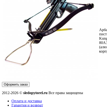
Арба
пист
Kun
80A
(ал
корп
Оформить заказ
2012-2026 ©
sledopytorel.ru
Все права защищены
Оплата и доставка
Гарантия и возврат