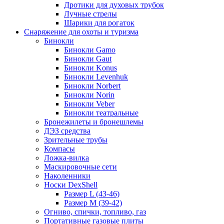
Дротики для духовых трубок
Лучные стрелы
Шарики для рогаток
Снаряжение для охоты и туризма
Бинокли
Бинокли Gamo
Бинокли Gaut
Бинокли Konus
Бинокли Levenhuk
Бинокли Norbert
Бинокли Norin
Бинокли Veber
Бинокли театральные
Бронежилеты и бронешлемы
ДЭЗ средства
Зрительные трубы
Компасы
Ложка-вилка
Маскировочные сети
Наколенники
Носки DexShell
Размер L (43-46)
Размер M (39-42)
Огниво, спички, топливо, газ
Портативные газовые плиты