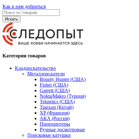
Как к нам добраться
Искать
Категории товаров
Кладоискательство
Металлоискатели
Bounty Hunter (США)
Fisher (США)
Garrett (США)
Nokta|Makro (Турция)
Teknetics (США)
Tianxun (Китай)
XP (Франция)
АКА (Россия)
Пинпоинтеры
Ручные досмотровые
Поисковые катушки