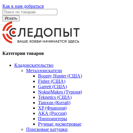
Как к нам добраться
Искать
Категории товаров
Кладоискательство
Металлоискатели
Bounty Hunter (США)
Fisher (США)
Garrett (США)
Nokta|Makro (Турция)
Teknetics (США)
Tianxun (Китай)
XP (Франция)
АКА (Россия)
Пинпоинтеры
Ручные досмотровые
Поисковые катушки