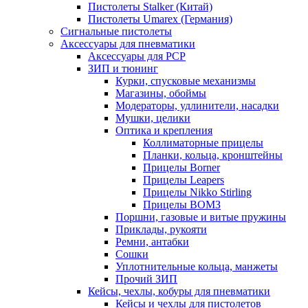
Пистолеты Stalker (Китай)
Пистолеты Umarex (Германия)
Сигнальные пистолеты
Аксессуары для пневматики
Аксессуары для PCP
ЗИП и тюнинг
Курки, спусковые механизмы
Магазины, обоймы
Модераторы, удлинители, насадки
Мушки, целики
Оптика и крепления
Коллиматорные прицелы
Планки, кольца, кронштейны
Прицелы Borner
Прицелы Leapers
Прицелы Nikko Stirling
Прицелы ВОМЗ
Поршни, газовые и витые пружины
Приклады, рукояти
Ремни, антабки
Сошки
Уплотнительные кольца, манжеты
Прочий ЗИП
Кейсы, чехлы, кобуры для пневматики
Кейсы и чехлы для пистолетов