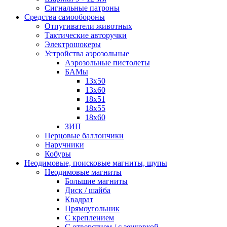
Сигнальные патроны
Средства самообороны
Отпугиватели животных
Тактические авторучки
Электрошокеры
Устройства аэрозольные
Аэрозольные пистолеты
БАМы
13х50
13х60
18х51
18х55
18х60
ЗИП
Перцовые баллончики
Наручники
Кобуры
Неодимовые, поисковые магниты, щупы
Неодимовые магниты
Большие магниты
Диск / шайба
Квадрат
Прямоугольник
С креплением
С отверстием / с зенковкой