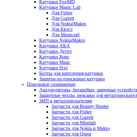
Катушки FoxMD
Катушки Magic Lab
Для Fisher
Для Garrett
Для Nokta|Makro
Для Квэст
Для Минелаб
Катушки Nokta|Makro
Катушки АКА
Катушки Детеч
Катушки Корс
Катушки Марс
Катушки Нэл
Болты для крепления катушки
Защиты на поисковые катушки
Поисковое снаряжение
Аккумуляторы, батарейки, зарядные устройст
Защитные чехлы, рюкзаки для металлоискате
ЗИП к металлоискателям
Запчасти для Bounty Hunter
Запчасти для Fisher
Запчасти для Garrett
Запчасти для Minelab
Запчасти для Nokta и Makro
Запчасти для Quest