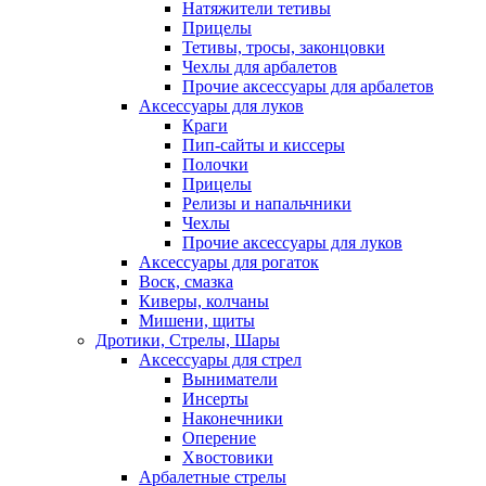
Натяжители тетивы
Прицелы
Тетивы, тросы, законцовки
Чехлы для арбалетов
Прочие аксессуары для арбалетов
Аксессуары для луков
Краги
Пип-сайты и киссеры
Полочки
Прицелы
Релизы и напальчники
Чехлы
Прочие аксессуары для луков
Аксессуары для рогаток
Воск, смазка
Киверы, колчаны
Мишени, щиты
Дротики, Стрелы, Шары
Аксессуары для стрел
Выниматели
Инсерты
Наконечники
Оперение
Хвостовики
Арбалетные стрелы