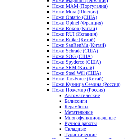
Ножи Magnum (Германия)
Ножи MAM (Португалия)
Ножи Mora (Швеция)
Ножи Ontario (США)
Ножи Opinel (Франция)
Ножи Roxon (Китай)
Ножи RUI (Испания)
Ножи Ruike (Китай)
Ножи SanRenMu (Китай)
Ножи Schrade (США)
Ножи SOG (США)
Ножи Spyderco (США)
Ножи SRM (Китай)
Ножи Steel Will (США)
Ножи Tac-Force (Китай)
Ножи Кузница Семина (Россия)
Ножи Ножемир (Россия)
Автоматические
Балисонги
Керамбиты
Метательные
Многофункциональные
Ручной работы
Складные
Туристические