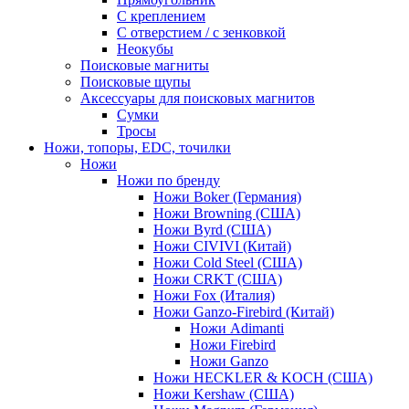
С креплением
С отверстием / с зенковкой
Неокубы
Поисковые магниты
Поисковые щупы
Аксессуары для поисковых магнитов
Сумки
Тросы
Ножи, топоры, EDC, точилки
Ножи
Ножи по бренду
Ножи Boker (Германия)
Ножи Browning (США)
Ножи Byrd (США)
Ножи CIVIVI (Китай)
Ножи Cold Steel (США)
Ножи CRKT (США)
Ножи Fox (Италия)
Ножи Ganzo-Firebird (Китай)
Ножи Adimanti
Ножи Firebird
Ножи Ganzo
Ножи HECKLER & KOCH (США)
Ножи Kershaw (США)