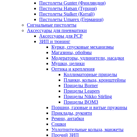
Пистолеты Gunter (Финляндия)
Пистолеты Hatsan (Турция)
Пистолеты Stalker (Китай)
Пистолеты Umarex (Германия)
Сигнальные пистолеты
Аксессуары для пневматики
Аксессуары для PCP
ЗИП и тюнинг
Курки, спусковые механизмы
Магазины, обоймы
Модераторы, удлинители, насадки
Мушки, целики
Оптика и крепления
Коллиматорные прицелы
Планки, кольца, кронштейны
Прицелы Borner
Прицелы Leapers
Прицелы Nikko Stirling
Прицелы ВОМЗ
Поршни, газовые и витые пружины
Приклады, рукояти
Ремни, антабки
Сошки
Уплотнительные кольца, манжеты
Прочий ЗИП