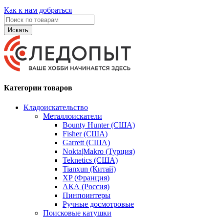
Как к нам добраться
Искать
Категории товаров
Кладоискательство
Металлоискатели
Bounty Hunter (США)
Fisher (США)
Garrett (США)
Nokta|Makro (Турция)
Teknetics (США)
Tianxun (Китай)
XP (Франция)
АКА (Россия)
Пинпоинтеры
Ручные досмотровые
Поисковые катушки