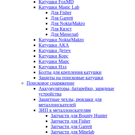
Катушки FoxMD
Катушки Magic Lab
Для Fisher
Для Garrett
Для Nokta|Makro
Для Квэст
Для Минелаб
Катушки Nokta|Makro
Катушки АКА
Катушки Детеч
Катушки Корс
Катушки Марс
Катушки Нэл
Болты для крепления катушки
Защиты на поисковые катушки
Поисковое снаряжение
Аккумуляторы, батарейки, зарядные
устройства
Защитные чехлы, рюкзаки для
металлоискателей
ЗИП к металлоискателям
Запчасти для Bounty Hunter
Запчасти для Fisher
Запчасти для Garrett
Запчасти для Minelab