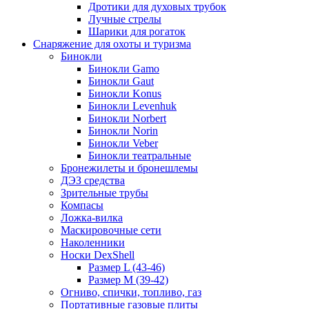
Дротики для духовых трубок
Лучные стрелы
Шарики для рогаток
Снаряжение для охоты и туризма
Бинокли
Бинокли Gamo
Бинокли Gaut
Бинокли Konus
Бинокли Levenhuk
Бинокли Norbert
Бинокли Norin
Бинокли Veber
Бинокли театральные
Бронежилеты и бронешлемы
ДЭЗ средства
Зрительные трубы
Компасы
Ложка-вилка
Маскировочные сети
Наколенники
Носки DexShell
Размер L (43-46)
Размер M (39-42)
Огниво, спички, топливо, газ
Портативные газовые плиты