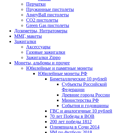
Перчатки
Пружинные пистолеты
AngryBall пистолеты
CO2 пистолеты
Green Gas пистолеты
Дозиметры, Нитратомеры
ММГ, макеты
Зажигалки
Аксессуары
Газовые зажигалки
Зажигалки Zippo
Монеты, альбомы и прочее
Юбилейные и памятные монеты
Юбилейные монеты РФ
Биметаллические 10 рублей
Субъекты Российской
Федерации
Древние города России
Министерства РФ
События и годовщины
ГВС и аналогичные 10 рублей
70 лет Победы в ВОВ
200 лет победы 1812
Олимпиада в Сочи 2014
ЧМ по футболу 2018