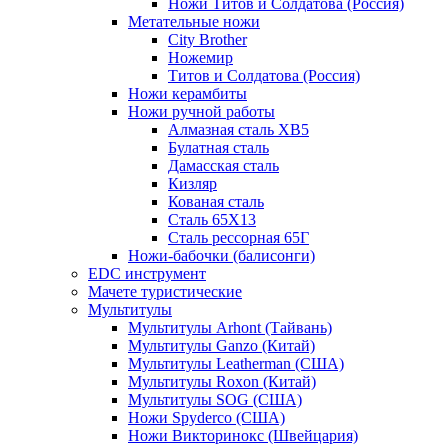
Ножи Титов и Солдатова (Россия)
Метательные ножи
City Brother
Ножемир
Титов и Солдатова (Россия)
Ножи керамбиты
Ножи ручной работы
Алмазная сталь ХВ5
Булатная сталь
Дамасская сталь
Кизляр
Кованая сталь
Сталь 65Х13
Сталь рессорная 65Г
Ножи-бабочки (балисонги)
EDC инструмент
Мачете туристические
Мультитулы
Мультитулы Arhont (Тайвань)
Мультитулы Ganzo (Китай)
Мультитулы Leatherman (США)
Мультитулы Roxon (Китай)
Мультитулы SOG (США)
Ножи Spyderco (США)
Ножи Викторинокс (Швейцария)