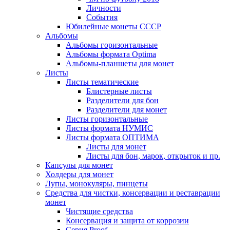
Личности
События
Юбилейные монеты СССР
Альбомы
Альбомы горизонтальные
Альбомы формата Optima
Альбомы-планшеты для монет
Листы
Листы тематические
Блистерные листы
Разделители для бон
Разделители для монет
Листы горизонтальные
Листы формата НУМИС
Листы формата ОПТИМА
Листы для монет
Листы для бон, марок, открыток и пр.
Капсулы для монет
Холдеры для монет
Лупы, монокуляры, пинцеты
Средства для чистки, консервации и реставрации
монет
Чистящие средства
Консервация и защита от коррозии
Серия Proof