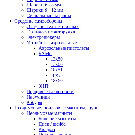
Шарики 6 - 8 мм
Шарики 9 - 12 мм
Сигнальные патроны
Средства самообороны
Отпугиватели животных
Тактические авторучки
Электрошокеры
Устройства аэрозольные
Аэрозольные пистолеты
БАМы
13х50
13х60
18х51
18х55
18х60
ЗИП
Перцовые баллончики
Наручники
Кобуры
Неодимовые, поисковые магниты, щупы
Неодимовые магниты
Большие магниты
Диск / шайба
Квадрат
Прямоугольник