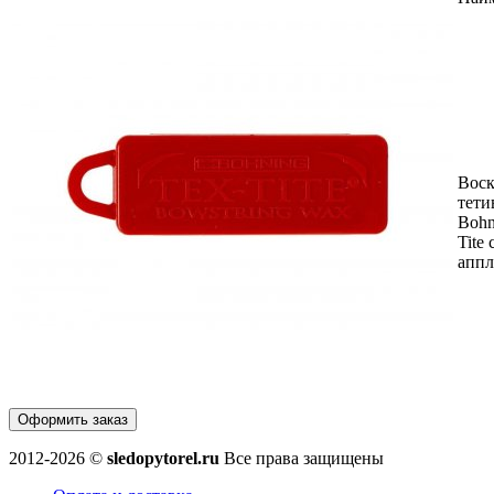
Воск
тети
Bohn
Tite 
аппл
Оформить заказ
2012-2026 ©
sledopytorel.ru
Все права защищены