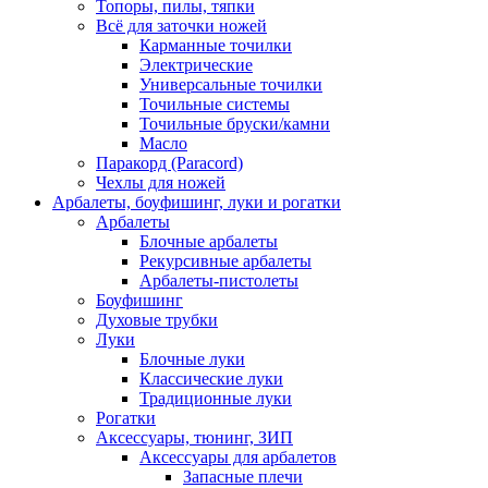
Топоры, пилы, тяпки
Всё для заточки ножей
Карманные точилки
Электрические
Универсальные точилки
Точильные системы
Точильные бруски/камни
Масло
Паракорд (Paracord)
Чехлы для ножей
Арбалеты, боуфишинг, луки и рогатки
Арбалеты
Блочные арбалеты
Рекурсивные арбалеты
Арбалеты-пистолеты
Боуфишинг
Духовые трубки
Луки
Блочные луки
Классические луки
Традиционные луки
Рогатки
Аксессуары, тюнинг, ЗИП
Аксессуары для арбалетов
Запасные плечи