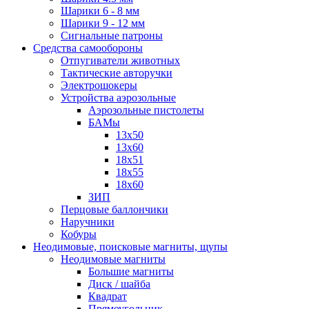
Шарики 6 - 8 мм
Шарики 9 - 12 мм
Сигнальные патроны
Средства самообороны
Отпугиватели животных
Тактические авторучки
Электрошокеры
Устройства аэрозольные
Аэрозольные пистолеты
БАМы
13х50
13х60
18х51
18х55
18х60
ЗИП
Перцовые баллончики
Наручники
Кобуры
Неодимовые, поисковые магниты, щупы
Неодимовые магниты
Большие магниты
Диск / шайба
Квадрат
Прямоугольник