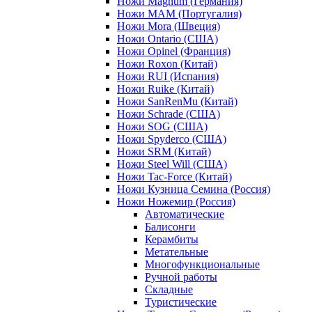
Ножи Magnum (Германия)
Ножи MAM (Португалия)
Ножи Mora (Швеция)
Ножи Ontario (США)
Ножи Opinel (Франция)
Ножи Roxon (Китай)
Ножи RUI (Испания)
Ножи Ruike (Китай)
Ножи SanRenMu (Китай)
Ножи Schrade (США)
Ножи SOG (США)
Ножи Spyderco (США)
Ножи SRM (Китай)
Ножи Steel Will (США)
Ножи Tac-Force (Китай)
Ножи Кузница Семина (Россия)
Ножи Ножемир (Россия)
Автоматические
Балисонги
Керамбиты
Метательные
Многофункциональные
Ручной работы
Складные
Туристические