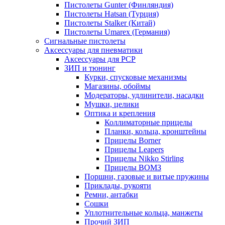
Пистолеты Gunter (Финляндия)
Пистолеты Hatsan (Турция)
Пистолеты Stalker (Китай)
Пистолеты Umarex (Германия)
Сигнальные пистолеты
Аксессуары для пневматики
Аксессуары для PCP
ЗИП и тюнинг
Курки, спусковые механизмы
Магазины, обоймы
Модераторы, удлинители, насадки
Мушки, целики
Оптика и крепления
Коллиматорные прицелы
Планки, кольца, кронштейны
Прицелы Borner
Прицелы Leapers
Прицелы Nikko Stirling
Прицелы ВОМЗ
Поршни, газовые и витые пружины
Приклады, рукояти
Ремни, антабки
Сошки
Уплотнительные кольца, манжеты
Прочий ЗИП