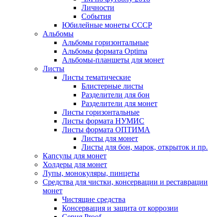
Личности
События
Юбилейные монеты СССР
Альбомы
Альбомы горизонтальные
Альбомы формата Optima
Альбомы-планшеты для монет
Листы
Листы тематические
Блистерные листы
Разделители для бон
Разделители для монет
Листы горизонтальные
Листы формата НУМИС
Листы формата ОПТИМА
Листы для монет
Листы для бон, марок, открыток и пр.
Капсулы для монет
Холдеры для монет
Лупы, монокуляры, пинцеты
Средства для чистки, консервации и реставрации
монет
Чистящие средства
Консервация и защита от коррозии
Серия Proof