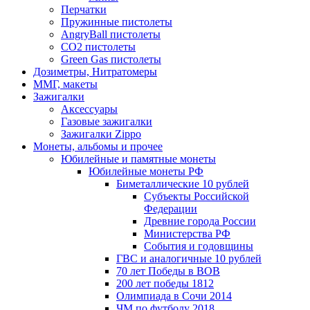
Перчатки
Пружинные пистолеты
AngryBall пистолеты
CO2 пистолеты
Green Gas пистолеты
Дозиметры, Нитратомеры
ММГ, макеты
Зажигалки
Аксессуары
Газовые зажигалки
Зажигалки Zippo
Монеты, альбомы и прочее
Юбилейные и памятные монеты
Юбилейные монеты РФ
Биметаллические 10 рублей
Субъекты Российской
Федерации
Древние города России
Министерства РФ
События и годовщины
ГВС и аналогичные 10 рублей
70 лет Победы в ВОВ
200 лет победы 1812
Олимпиада в Сочи 2014
ЧМ по футболу 2018