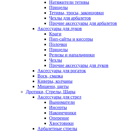
Натяжители тетивы
Прицелы
Тетивы, тросы, законцовки
Чехлы для арбалетов
Прочие аксессуары для арбалетов
Аксессуары для луков
Краги
Пип-сайты и киссеры
Полочки
Прицелы
Релизы и напальчники
Чехлы
Прочие аксессуары для луков
Аксессуары для рогаток
Воск, смазка
Киверы, колчаны
Мишени, щиты
Дротики, Стрелы, Шары
Аксессуары для стрел
Выниматели
Инсерты
Наконечники
Оперение
Хвостовики
Арбалетные стрелы