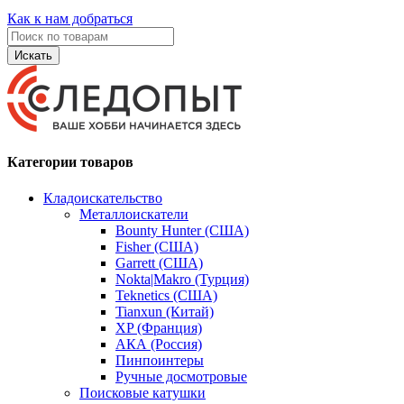
Как к нам добраться
Искать
Категории товаров
Кладоискательство
Металлоискатели
Bounty Hunter (США)
Fisher (США)
Garrett (США)
Nokta|Makro (Турция)
Teknetics (США)
Tianxun (Китай)
XP (Франция)
АКА (Россия)
Пинпоинтеры
Ручные досмотровые
Поисковые катушки