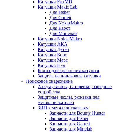
Катушки FoxMD
Катушки Magic Lab
Для Fisher
Для Garrett
Для Nokta|Makro
Для Квэст
Для Минелаб
Катушки Nokta|Makro
Катушки АКА
Катушки Детеч
Катушки Корс
Катушки Марс
Катушки Нэл
Болты для крепления катушки
Защиты на поисковые катушки
Поисковое снаряжение
Аккумуляторы, батарейки, зарядные
устройства
Защитные чехлы, рюкзаки для
металлоискателей
ЗИП к металлоискателям
Запчасти для Bounty Hunter
Запчасти для Fisher
Запчасти для Garrett
Запчасти для Minelab