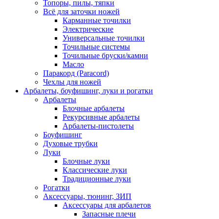
Топоры, пилы, тяпки
Всё для заточки ножей
Карманные точилки
Электрические
Универсальные точилки
Точильные системы
Точильные бруски/камни
Масло
Паракорд (Paracord)
Чехлы для ножей
Арбалеты, боуфишинг, луки и рогатки
Арбалеты
Блочные арбалеты
Рекурсивные арбалеты
Арбалеты-пистолеты
Боуфишинг
Духовые трубки
Луки
Блочные луки
Классические луки
Традиционные луки
Рогатки
Аксессуары, тюнинг, ЗИП
Аксессуары для арбалетов
Запасные плечи