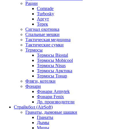
Рации
Comrade
Turbosky
Аргут
Терек
Сигнал охотника
Спальные мешки
Тактическая медицина
Тактические сумки
Термосы
Термосы Biostal
Термосы Mobicool
Термосы Nisus
Термосы Арктика
Термосы Тонар
Фляги, котелки
Фонари
Фонари Armytek
Фонари Fenix
Др. производители
Страйкбол (AirSoft)
Гранаты, дымовые шашки
Гранаты
Дымы
Мины