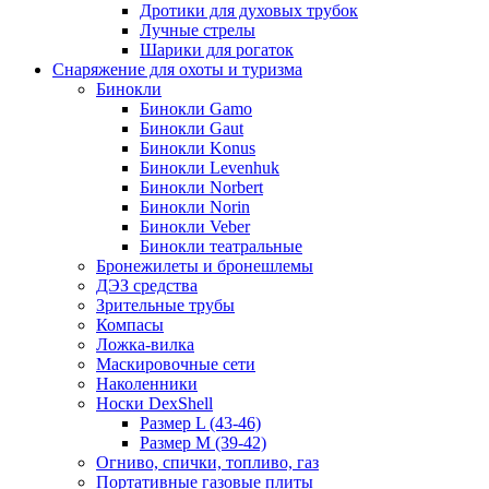
Дротики для духовых трубок
Лучные стрелы
Шарики для рогаток
Снаряжение для охоты и туризма
Бинокли
Бинокли Gamo
Бинокли Gaut
Бинокли Konus
Бинокли Levenhuk
Бинокли Norbert
Бинокли Norin
Бинокли Veber
Бинокли театральные
Бронежилеты и бронешлемы
ДЭЗ средства
Зрительные трубы
Компасы
Ложка-вилка
Маскировочные сети
Наколенники
Носки DexShell
Размер L (43-46)
Размер M (39-42)
Огниво, спички, топливо, газ
Портативные газовые плиты