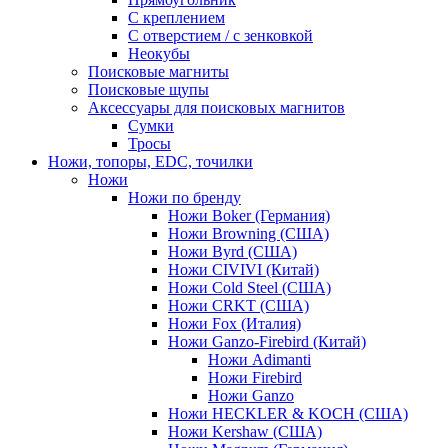
С креплением
С отверстием / с зенковкой
Неокубы
Поисковые магниты
Поисковые щупы
Аксессуары для поисковых магнитов
Сумки
Тросы
Ножи, топоры, EDC, точилки
Ножи
Ножи по бренду
Ножи Boker (Германия)
Ножи Browning (США)
Ножи Byrd (США)
Ножи CIVIVI (Китай)
Ножи Cold Steel (США)
Ножи CRKT (США)
Ножи Fox (Италия)
Ножи Ganzo-Firebird (Китай)
Ножи Adimanti
Ножи Firebird
Ножи Ganzo
Ножи HECKLER & KOCH (США)
Ножи Kershaw (США)