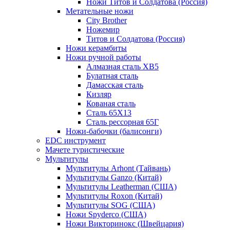
Ножи Титов и Солдатова (Россия)
Метательные ножи
City Brother
Ножемир
Титов и Солдатова (Россия)
Ножи керамбиты
Ножи ручной работы
Алмазная сталь ХВ5
Булатная сталь
Дамасская сталь
Кизляр
Кованая сталь
Сталь 65Х13
Сталь рессорная 65Г
Ножи-бабочки (балисонги)
EDC инструмент
Мачете туристические
Мультитулы
Мультитулы Arhont (Тайвань)
Мультитулы Ganzo (Китай)
Мультитулы Leatherman (США)
Мультитулы Roxon (Китай)
Мультитулы SOG (США)
Ножи Spyderco (США)
Ножи Викторинокс (Швейцария)