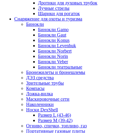
Дротики для духовых трубок
Лучные стрелы
Шарики для рогаток
Снаряжение для охоты и туризма
Бинокли
Бинокли Gamo
Бинокли Gaut
Бинокли Konus
Бинокли Levenhuk
Бинокли Norbert
Бинокли Norin
Бинокли Veber
Бинокли театральные
Бронежилеты и бронешлемы
ДЭЗ средства
Зрительные трубы
Компасы
Ложка-вилка
Маскировочные сети
Наколенники
Носки DexShell
Размер L (43-46)
Размер M (39-42)
Огниво, спички, топливо, газ
Портативные газовые плиты