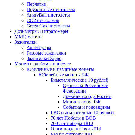
Перчатки
Пружинные пистолеты
AngryBall пистолеты
CO2 пистолеты
Green Gas пистолеты
Дозиметры, Нитратомеры
ММГ, макеты
Зажигалки
Аксессуары
Газовые зажигалки
Зажигалки Zippo
Монеты, альбомы и прочее
Юбилейные и памятные монеты
Юбилейные монеты РФ
Биметаллические 10 рублей
Субъекты Российской
Федерации
Древние города России
Министерства РФ
События и годовщины
ГВС и аналогичные 10 рублей
70 лет Победы в ВОВ
200 лет победы 1812
Олимпиада в Сочи 2014
ЧМ по футболу 2018