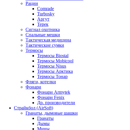
Рации
Comrade
Turbosky
Аргут
Терек
Сигнал охотника
Спальные мешки
Тактическая медицина
Тактические сумки
Термосы
Термосы Biostal
Термосы Mobicool
Термосы Nisus
Термосы Арктика
Термосы Тонар
Фляги, котелки
Фонари
Фонари Armytek
Фонари Fenix
Др. производители
Страйкбол (AirSoft)
Гранаты, дымовые шашки
Гранаты
Дымы
Мины