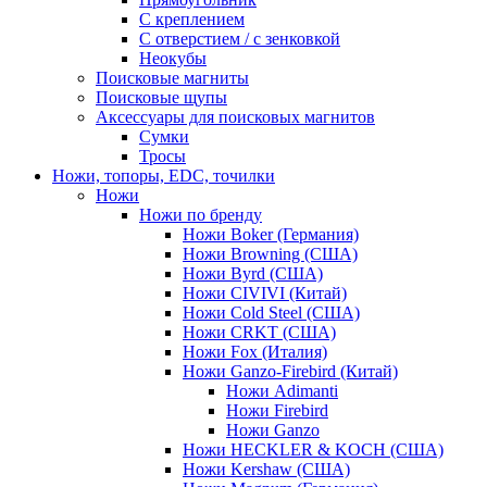
С креплением
С отверстием / с зенковкой
Неокубы
Поисковые магниты
Поисковые щупы
Аксессуары для поисковых магнитов
Сумки
Тросы
Ножи, топоры, EDC, точилки
Ножи
Ножи по бренду
Ножи Boker (Германия)
Ножи Browning (США)
Ножи Byrd (США)
Ножи CIVIVI (Китай)
Ножи Cold Steel (США)
Ножи CRKT (США)
Ножи Fox (Италия)
Ножи Ganzo-Firebird (Китай)
Ножи Adimanti
Ножи Firebird
Ножи Ganzo
Ножи HECKLER & KOCH (США)
Ножи Kershaw (США)