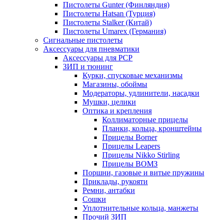
Пистолеты Gunter (Финляндия)
Пистолеты Hatsan (Турция)
Пистолеты Stalker (Китай)
Пистолеты Umarex (Германия)
Сигнальные пистолеты
Аксессуары для пневматики
Аксессуары для PCP
ЗИП и тюнинг
Курки, спусковые механизмы
Магазины, обоймы
Модераторы, удлинители, насадки
Мушки, целики
Оптика и крепления
Коллиматорные прицелы
Планки, кольца, кронштейны
Прицелы Borner
Прицелы Leapers
Прицелы Nikko Stirling
Прицелы ВОМЗ
Поршни, газовые и витые пружины
Приклады, рукояти
Ремни, антабки
Сошки
Уплотнительные кольца, манжеты
Прочий ЗИП