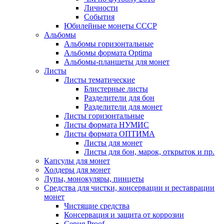
Личности
События
Юбилейные монеты СССР
Альбомы
Альбомы горизонтальные
Альбомы формата Optima
Альбомы-планшеты для монет
Листы
Листы тематические
Блистерные листы
Разделители для бон
Разделители для монет
Листы горизонтальные
Листы формата НУМИС
Листы формата ОПТИМА
Листы для монет
Листы для бон, марок, открыток и пр.
Капсулы для монет
Холдеры для монет
Лупы, монокуляры, пинцеты
Средства для чистки, консервации и реставрации
монет
Чистящие средства
Консервация и защита от коррозии
Серия Proof