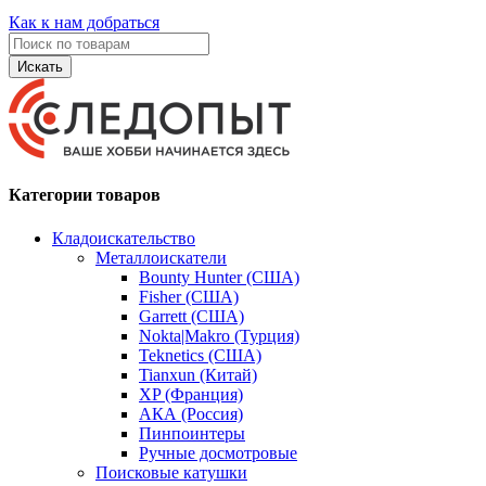
Как к нам добраться
Искать
Категории товаров
Кладоискательство
Металлоискатели
Bounty Hunter (США)
Fisher (США)
Garrett (США)
Nokta|Makro (Турция)
Teknetics (США)
Tianxun (Китай)
XP (Франция)
АКА (Россия)
Пинпоинтеры
Ручные досмотровые
Поисковые катушки