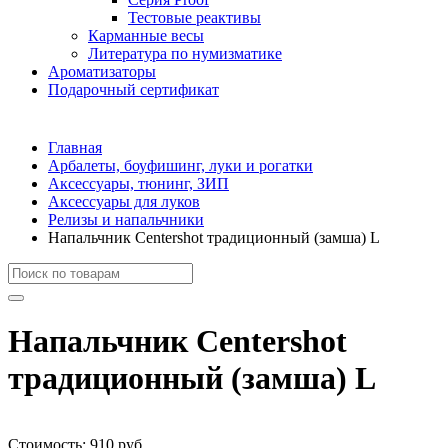
Тестовые реактивы
Карманные весы
Литература по нумизматике
Ароматизаторы
Подарочный сертификат
Главная
Арбалеты, боуфишинг, луки и рогатки
Аксессуары, тюнинг, ЗИП
Аксессуары для луков
Релизы и напальчники
Напальчник Centershot традиционный (замша) L
Напальчник Centershot
традиционный (замша) L
Стоимость:
910 руб.