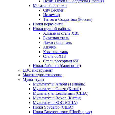
Ножи Титов и Солдатова (Россия)
Метательные ножи
City Brother
Ножемир
Титов и Солдатова (Россия)
Ножи керамбиты
Ножи ручной работы
Алмазная сталь ХВ5
Булатная сталь
Дамасская сталь
Кизляр
Кованая сталь
Сталь 65Х13
Сталь рессорная 65Г
Ножи-бабочки (балисонги)
EDC инструмент
Мачете туристические
Мультитулы
Мультитулы Arhont (Тайвань)
Мультитулы Ganzo (Китай)
Мультитулы Leatherman (США)
Мультитулы Roxon (Китай)
Мультитулы SOG (США)
Ножи Spyderco (США)
Ножи Викторинокс (Швейцария)