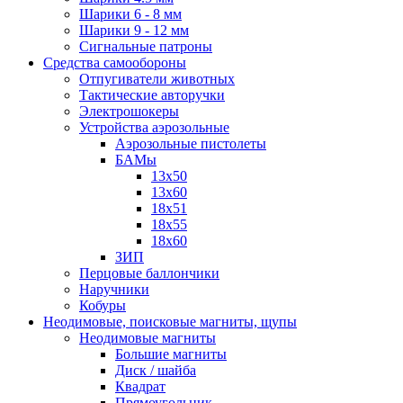
Шарики 6 - 8 мм
Шарики 9 - 12 мм
Сигнальные патроны
Средства самообороны
Отпугиватели животных
Тактические авторучки
Электрошокеры
Устройства аэрозольные
Аэрозольные пистолеты
БАМы
13х50
13х60
18х51
18х55
18х60
ЗИП
Перцовые баллончики
Наручники
Кобуры
Неодимовые, поисковые магниты, щупы
Неодимовые магниты
Большие магниты
Диск / шайба
Квадрат
Прямоугольник