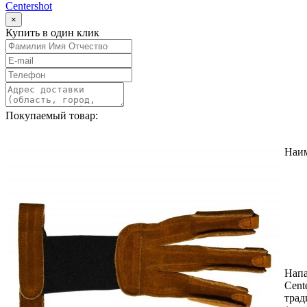
Centershot
×
Купить в один клик
Покупаемый товар:
Наи
Нап
Cent
тра