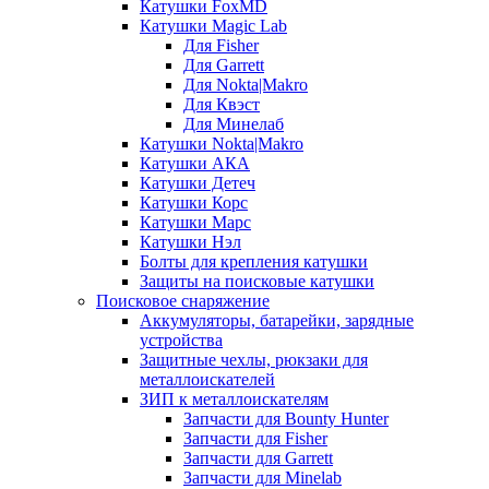
Катушки FoxMD
Катушки Magic Lab
Для Fisher
Для Garrett
Для Nokta|Makro
Для Квэст
Для Минелаб
Катушки Nokta|Makro
Катушки АКА
Катушки Детеч
Катушки Корс
Катушки Марс
Катушки Нэл
Болты для крепления катушки
Защиты на поисковые катушки
Поисковое снаряжение
Аккумуляторы, батарейки, зарядные
устройства
Защитные чехлы, рюкзаки для
металлоискателей
ЗИП к металлоискателям
Запчасти для Bounty Hunter
Запчасти для Fisher
Запчасти для Garrett
Запчасти для Minelab