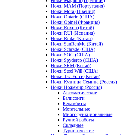
Ножи Magnum (Германия)
Ножи MAM (Португалия)
Ножи Mora (Швеция)
Ножи Ontario (США)
Ножи Opinel (Франция)
Ножи Roxon (Китай)
Ножи RUI (Испания)
Ножи Ruike (Китай)
Ножи SanRenMu (Китай)
Ножи Schrade (США)
Ножи SOG (США)
Ножи Spyderco (США)
Ножи SRM (Китай)
Ножи Steel Will (США)
Ножи Tac-Force (Китай)
Ножи Кузница Семина (Россия)
Ножи Ножемир (Россия)
Автоматические
Балисонги
Керамбиты
Метательные
Многофункциональные
Ручной работы
Складные
Туристические