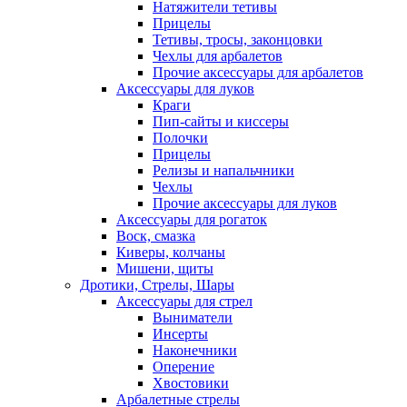
Натяжители тетивы
Прицелы
Тетивы, тросы, законцовки
Чехлы для арбалетов
Прочие аксессуары для арбалетов
Аксессуары для луков
Краги
Пип-сайты и киссеры
Полочки
Прицелы
Релизы и напальчники
Чехлы
Прочие аксессуары для луков
Аксессуары для рогаток
Воск, смазка
Киверы, колчаны
Мишени, щиты
Дротики, Стрелы, Шары
Аксессуары для стрел
Выниматели
Инсерты
Наконечники
Оперение
Хвостовики
Арбалетные стрелы