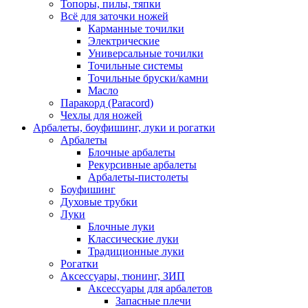
Топоры, пилы, тяпки
Всё для заточки ножей
Карманные точилки
Электрические
Универсальные точилки
Точильные системы
Точильные бруски/камни
Масло
Паракорд (Paracord)
Чехлы для ножей
Арбалеты, боуфишинг, луки и рогатки
Арбалеты
Блочные арбалеты
Рекурсивные арбалеты
Арбалеты-пистолеты
Боуфишинг
Духовые трубки
Луки
Блочные луки
Классические луки
Традиционные луки
Рогатки
Аксессуары, тюнинг, ЗИП
Аксессуары для арбалетов
Запасные плечи