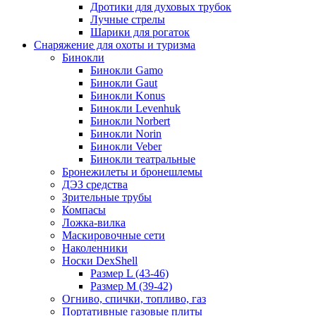
Дротики для духовых трубок
Лучные стрелы
Шарики для рогаток
Снаряжение для охоты и туризма
Бинокли
Бинокли Gamo
Бинокли Gaut
Бинокли Konus
Бинокли Levenhuk
Бинокли Norbert
Бинокли Norin
Бинокли Veber
Бинокли театральные
Бронежилеты и бронешлемы
ДЭЗ средства
Зрительные трубы
Компасы
Ложка-вилка
Маскировочные сети
Наколенники
Носки DexShell
Размер L (43-46)
Размер M (39-42)
Огниво, спички, топливо, газ
Портативные газовые плиты