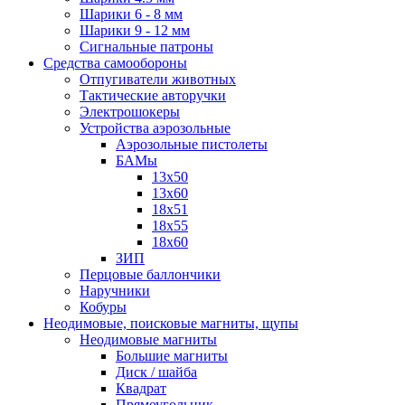
Шарики 6 - 8 мм
Шарики 9 - 12 мм
Сигнальные патроны
Средства самообороны
Отпугиватели животных
Тактические авторучки
Электрошокеры
Устройства аэрозольные
Аэрозольные пистолеты
БАМы
13х50
13х60
18х51
18х55
18х60
ЗИП
Перцовые баллончики
Наручники
Кобуры
Неодимовые, поисковые магниты, щупы
Неодимовые магниты
Большие магниты
Диск / шайба
Квадрат
Прямоугольник