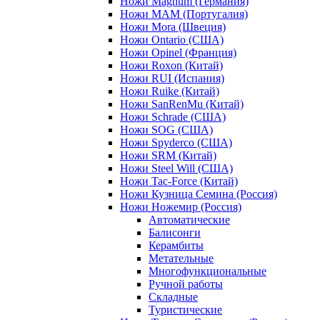
Ножи Magnum (Германия)
Ножи MAM (Португалия)
Ножи Mora (Швеция)
Ножи Ontario (США)
Ножи Opinel (Франция)
Ножи Roxon (Китай)
Ножи RUI (Испания)
Ножи Ruike (Китай)
Ножи SanRenMu (Китай)
Ножи Schrade (США)
Ножи SOG (США)
Ножи Spyderco (США)
Ножи SRM (Китай)
Ножи Steel Will (США)
Ножи Tac-Force (Китай)
Ножи Кузница Семина (Россия)
Ножи Ножемир (Россия)
Автоматические
Балисонги
Керамбиты
Метательные
Многофункциональные
Ручной работы
Складные
Туристические