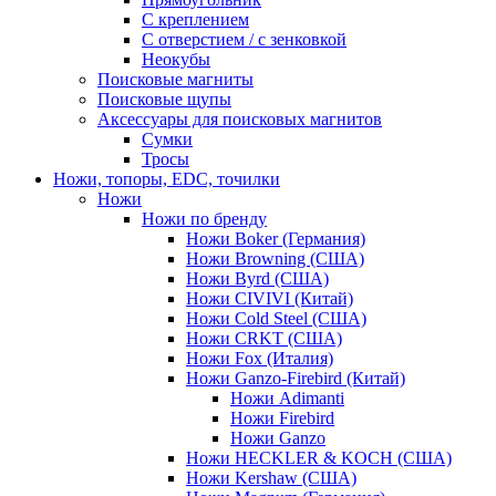
С креплением
С отверстием / с зенковкой
Неокубы
Поисковые магниты
Поисковые щупы
Аксессуары для поисковых магнитов
Сумки
Тросы
Ножи, топоры, EDC, точилки
Ножи
Ножи по бренду
Ножи Boker (Германия)
Ножи Browning (США)
Ножи Byrd (США)
Ножи CIVIVI (Китай)
Ножи Cold Steel (США)
Ножи CRKT (США)
Ножи Fox (Италия)
Ножи Ganzo-Firebird (Китай)
Ножи Adimanti
Ножи Firebird
Ножи Ganzo
Ножи HECKLER & KOCH (США)
Ножи Kershaw (США)