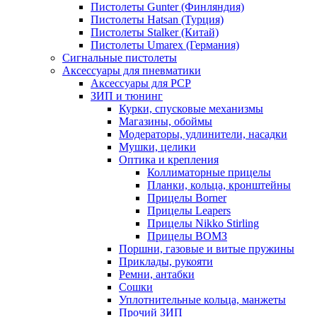
Пистолеты Gunter (Финляндия)
Пистолеты Hatsan (Турция)
Пистолеты Stalker (Китай)
Пистолеты Umarex (Германия)
Сигнальные пистолеты
Аксессуары для пневматики
Аксессуары для PCP
ЗИП и тюнинг
Курки, спусковые механизмы
Магазины, обоймы
Модераторы, удлинители, насадки
Мушки, целики
Оптика и крепления
Коллиматорные прицелы
Планки, кольца, кронштейны
Прицелы Borner
Прицелы Leapers
Прицелы Nikko Stirling
Прицелы ВОМЗ
Поршни, газовые и витые пружины
Приклады, рукояти
Ремни, антабки
Сошки
Уплотнительные кольца, манжеты
Прочий ЗИП