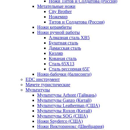
Ножи Титов и Солдатова (Россия)
Метательные ножи
City Brother
Ножемир
Титов и Солдатова (Россия)
Ножи керамбиты
Ножи ручной работы
Алмазная сталь ХВ5
Булатная сталь
Дамасская сталь
Кизляр
Кованая сталь
Сталь 65Х13
Сталь рессорная 65Г
Ножи-бабочки (балисонги)
EDC инструмент
Мачете туристические
Мультитулы
Мультитулы Arhont (Тайвань)
Мультитулы Ganzo (Китай)
Мультитулы Leatherman (США)
Мультитулы Roxon (Китай)
Мультитулы SOG (США)
Ножи Spyderco (США)
Ножи Викторинокс (Швейцария)