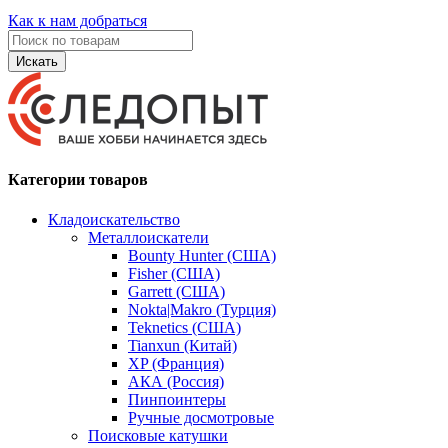
Как к нам добраться
Искать
Категории товаров
Кладоискательство
Металлоискатели
Bounty Hunter (США)
Fisher (США)
Garrett (США)
Nokta|Makro (Турция)
Teknetics (США)
Tianxun (Китай)
XP (Франция)
АКА (Россия)
Пинпоинтеры
Ручные досмотровые
Поисковые катушки