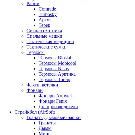
Рации
Comrade
Turbosky
Аргут
Терек
Сигнал охотника
Спальные мешки
Тактическая медицина
Тактические сумки
Термосы
Термосы Biostal
Термосы Mobicool
Термосы Nisus
Термосы Арктика
Термосы Тонар
Фляги, котелки
Фонари
Фонари Armytek
Фонари Fenix
Др. производители
Страйкбол (AirSoft)
Гранаты, дымовые шашки
Гранаты
Дымы
Мины