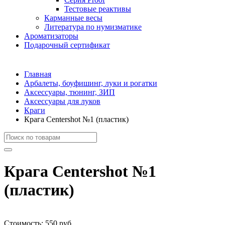
Тестовые реактивы
Карманные весы
Литература по нумизматике
Ароматизаторы
Подарочный сертификат
Главная
Арбалеты, боуфишинг, луки и рогатки
Аксессуары, тюнинг, ЗИП
Аксессуары для луков
Краги
Крага Centershot №1 (пластик)
Крага Centershot №1
(пластик)
Стоимость:
550 руб.