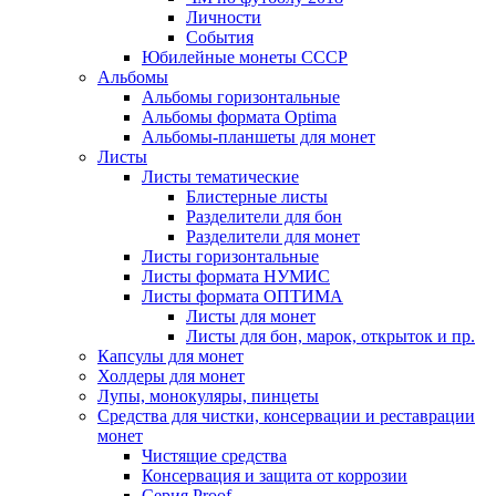
Личности
События
Юбилейные монеты СССР
Альбомы
Альбомы горизонтальные
Альбомы формата Optima
Альбомы-планшеты для монет
Листы
Листы тематические
Блистерные листы
Разделители для бон
Разделители для монет
Листы горизонтальные
Листы формата НУМИС
Листы формата ОПТИМА
Листы для монет
Листы для бон, марок, открыток и пр.
Капсулы для монет
Холдеры для монет
Лупы, монокуляры, пинцеты
Средства для чистки, консервации и реставрации
монет
Чистящие средства
Консервация и защита от коррозии
Серия Proof