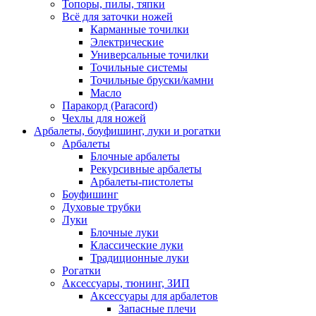
Топоры, пилы, тяпки
Всё для заточки ножей
Карманные точилки
Электрические
Универсальные точилки
Точильные системы
Точильные бруски/камни
Масло
Паракорд (Paracord)
Чехлы для ножей
Арбалеты, боуфишинг, луки и рогатки
Арбалеты
Блочные арбалеты
Рекурсивные арбалеты
Арбалеты-пистолеты
Боуфишинг
Духовые трубки
Луки
Блочные луки
Классические луки
Традиционные луки
Рогатки
Аксессуары, тюнинг, ЗИП
Аксессуары для арбалетов
Запасные плечи