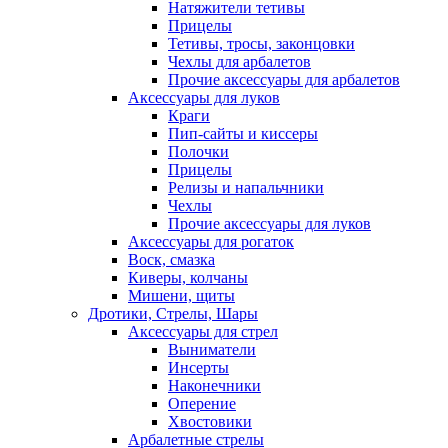
Натяжители тетивы
Прицелы
Тетивы, тросы, законцовки
Чехлы для арбалетов
Прочие аксессуары для арбалетов
Аксессуары для луков
Краги
Пип-сайты и киссеры
Полочки
Прицелы
Релизы и напальчники
Чехлы
Прочие аксессуары для луков
Аксессуары для рогаток
Воск, смазка
Киверы, колчаны
Мишени, щиты
Дротики, Стрелы, Шары
Аксессуары для стрел
Выниматели
Инсерты
Наконечники
Оперение
Хвостовики
Арбалетные стрелы