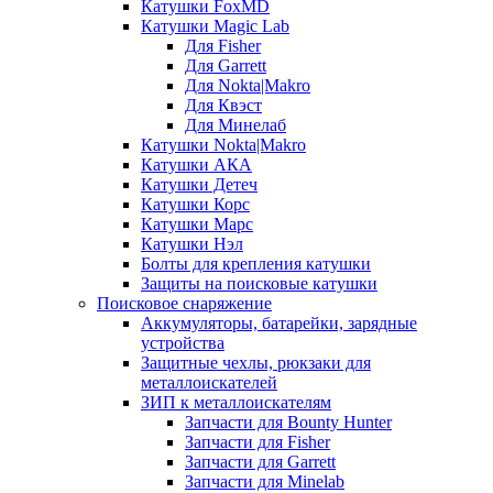
Катушки FoxMD
Катушки Magic Lab
Для Fisher
Для Garrett
Для Nokta|Makro
Для Квэст
Для Минелаб
Катушки Nokta|Makro
Катушки АКА
Катушки Детеч
Катушки Корс
Катушки Марс
Катушки Нэл
Болты для крепления катушки
Защиты на поисковые катушки
Поисковое снаряжение
Аккумуляторы, батарейки, зарядные
устройства
Защитные чехлы, рюкзаки для
металлоискателей
ЗИП к металлоискателям
Запчасти для Bounty Hunter
Запчасти для Fisher
Запчасти для Garrett
Запчасти для Minelab