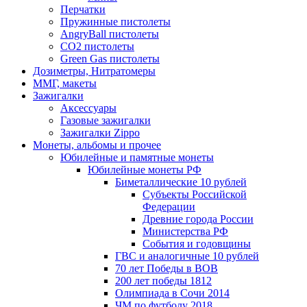
Перчатки
Пружинные пистолеты
AngryBall пистолеты
CO2 пистолеты
Green Gas пистолеты
Дозиметры, Нитратомеры
ММГ, макеты
Зажигалки
Аксессуары
Газовые зажигалки
Зажигалки Zippo
Монеты, альбомы и прочее
Юбилейные и памятные монеты
Юбилейные монеты РФ
Биметаллические 10 рублей
Субъекты Российской
Федерации
Древние города России
Министерства РФ
События и годовщины
ГВС и аналогичные 10 рублей
70 лет Победы в ВОВ
200 лет победы 1812
Олимпиада в Сочи 2014
ЧМ по футболу 2018