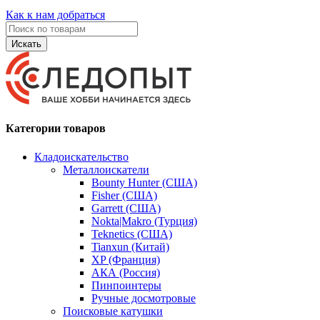
Как к нам добраться
Искать
Категории товаров
Кладоискательство
Металлоискатели
Bounty Hunter (США)
Fisher (США)
Garrett (США)
Nokta|Makro (Турция)
Teknetics (США)
Tianxun (Китай)
XP (Франция)
АКА (Россия)
Пинпоинтеры
Ручные досмотровые
Поисковые катушки