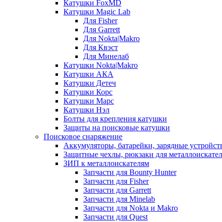
Катушки FoxMD
Катушки Magic Lab
Для Fisher
Для Garrett
Для Nokta|Makro
Для Квэст
Для Минелаб
Катушки Nokta|Makro
Катушки АКА
Катушки Детеч
Катушки Корс
Катушки Марс
Катушки Нэл
Болты для крепления катушки
Защиты на поисковые катушки
Поисковое снаряжение
Аккумуляторы, батарейки, зарядные устройст
Защитные чехлы, рюкзаки для металлоискате
ЗИП к металлоискателям
Запчасти для Bounty Hunter
Запчасти для Fisher
Запчасти для Garrett
Запчасти для Minelab
Запчасти для Nokta и Makro
Запчасти для Quest