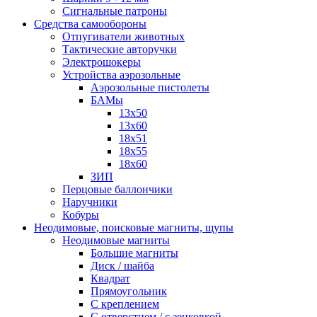
Сигнальные патроны
Средства самообороны
Отпугиватели животных
Тактические авторучки
Электрошокеры
Устройства аэрозольные
Аэрозольные пистолеты
БАМы
13х50
13х60
18х51
18х55
18х60
ЗИП
Перцовые баллончики
Наручники
Кобуры
Неодимовые, поисковые магниты, щупы
Неодимовые магниты
Большие магниты
Диск / шайба
Квадрат
Прямоугольник
С креплением
С отверстием / с зенковкой