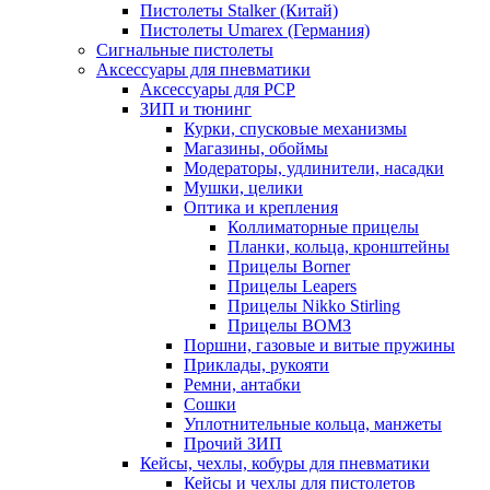
Пистолеты Stalker (Китай)
Пистолеты Umarex (Германия)
Сигнальные пистолеты
Аксессуары для пневматики
Аксессуары для PCP
ЗИП и тюнинг
Курки, спусковые механизмы
Магазины, обоймы
Модераторы, удлинители, насадки
Мушки, целики
Оптика и крепления
Коллиматорные прицелы
Планки, кольца, кронштейны
Прицелы Borner
Прицелы Leapers
Прицелы Nikko Stirling
Прицелы ВОМЗ
Поршни, газовые и витые пружины
Приклады, рукояти
Ремни, антабки
Сошки
Уплотнительные кольца, манжеты
Прочий ЗИП
Кейсы, чехлы, кобуры для пневматики
Кейсы и чехлы для пистолетов